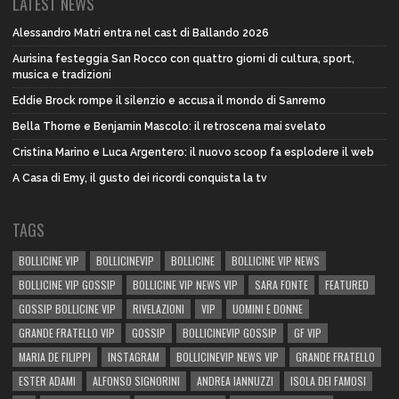
LATEST NEWS
Alessandro Matri entra nel cast di Ballando 2026
Aurisina festeggia San Rocco con quattro giorni di cultura, sport,
musica e tradizioni
Eddie Brock rompe il silenzio e accusa il mondo di Sanremo
Bella Thorne e Benjamin Mascolo: il retroscena mai svelato
Cristina Marino e Luca Argentero: il nuovo scoop fa esplodere il web
A Casa di Emy, il gusto dei ricordi conquista la tv
TAGS
BOLLICINE VIP
BOLLICINEVIP
BOLLICINE
BOLLICINE VIP NEWS
BOLLICINE VIP GOSSIP
BOLLICINE VIP NEWS VIP
SARA FONTE
FEATURED
GOSSIP BOLLICINE VIP
RIVELAZIONI
VIP
UOMINI E DONNE
GRANDE FRATELLO VIP
GOSSIP
BOLLICINEVIP GOSSIP
GF VIP
MARIA DE FILIPPI
INSTAGRAM
BOLLICINEVIP NEWS VIP
GRANDE FRATELLO
ESTER ADAMI
ALFONSO SIGNORINI
ANDREA IANNUZZI
ISOLA DEI FAMOSI