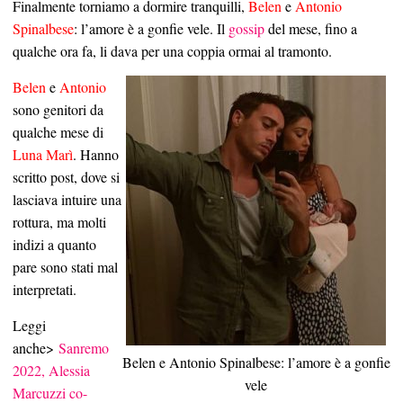
Finalmente torniamo a dormire tranquilli,
Belen
e
Antonio
Spinalbese
: l’amore è a gonfie vele. Il
gossip
del mese, fino a
qualche ora fa, li dava per una coppia ormai al tramonto.
Belen
e
Antonio
sono genitori da
qualche mese di
Luna Marì
. Hanno
scritto post, dove si
lasciava intuire una
rottura, ma molti
indizi a quanto
pare sono stati mal
interpretati.
Leggi
anche>
Sanremo
Belen e Antonio Spinalbese: l’amore è a gonfie
2022, Alessia
vele
Marcuzzi co-