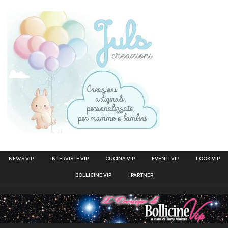
NEWS VIP
INTERVISTE VIP
CUCINA VIP
EVENTI VIP
LOOK VIP
BOLLICINE VIP
I PARTNER