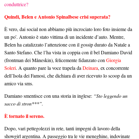
conduttrice?
Quindi, Belen e Antonio Spinalbese crisi superata?
È vero, dai social non abbiamo più incrociato loro foto insieme da
un po’. Antonio è stato vittima di un incidente d’auto. Mentre,
Belen ha catalizzato l’attenzione con il gossip durato da Natale a
Santo Stefano. Che l’ha vista in coppia con il bel Damiano David
(frontman dei Måneskin), felicemente fidanzato con
Giorgia
Soleri
. A quanto pare la voce trapela da
Deinara
, ex concorrente
dell’Isola dei Famosi, che dichiara di aver ricevuto lo scoop da un
amico via sms.
Damiano smentisce con una storia in inglese:
“Sto leggendo un
sacco di stron***”.
È tornato il sereno.
Dopo, vari pettegolezzi in rete, tanti impegni di lavoro della
showgirl argentina. A passeggio tra le vie meneghine, indovinate