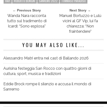
RAI1
ROBERTO BENIGNI
SANREMO 2022
TOMMASO PARADISO
← Previous Story
Next Story →
Wanda Nara racconta
Manuel Bortuzzo e Lulù
tutto sul tradimento di
vicini al GF Vip, lui fa
Icardi: “Sono esplosa”
chiarezza: “Non
fraintendere”
YOU MAY ALSO LIKE...
Alessandro Matri entra nel cast di Ballando 2026
Aurisina festeggia San Rocco con quattro giorni di
cultura, sport, musica e tradizioni
Eddie Brock rompe il silenzio e accusa il mondo di
Sanremo