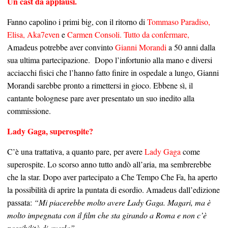
Un cast da applausi.
Fanno capolino i primi big, con il ritorno di
Tommaso Paradiso,
Elisa, Aka7even
e
Carmen Consoli. Tutto da confermare,
Amadeus potrebbe aver convinto
Gianni Morandi
a 50 anni dalla
sua ultima partecipazione. Dopo l’infortunio alla mano e diversi
acciacchi fisici che l’hanno fatto finire in ospedale a lungo, Gianni
Morandi sarebbe pronto a rimettersi in gioco. Ebbene sì, il
cantante bolognese pare aver presentato un suo inedito alla
commissione.
Lady Gaga, superospite?
C’è una trattativa, a quanto pare, per avere
Lady Gaga
come
superospite. Lo scorso anno tutto andò all’aria, ma sembrerebbe
che la star. Dopo aver partecipato a Che Tempo Che Fa, ha aperto
la possibilità di aprire la puntata di esordio. Amadeus dall’edizione
passata:
“Mi piacerebbe molto avere Lady Gaga. Magari, ma è
molto impegnata con il film che sta girando a Roma e non c’è
possibilità di averla”.