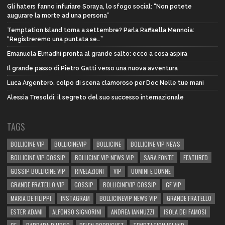
Gli haters fanno infuriare Soraya, lo sfogo social: “Non potete
augurare la morte ad una persona”
Temptation Island torna a settembre? Parla Raffaella Mennoia:
“Registreremo una puntata se…”
Emanuela Elmadhi pronta al grande salto: ecco a cosa aspira
Il grande passo di Pietro Gatti verso una nuova avventura
Luca Argentero, colpo di scena clamoroso per Doc Nelle tue mani
Alessia Tresoldi: il segreto del suo successo internazionale
TAGS
BOLLICINE VIP
BOLLICINEVIP
BOLLICINE
BOLLICINE VIP NEWS
BOLLICINE VIP GOSSIP
BOLLICINE VIP NEWS VIP
SARA FONTE
FEATURED
GOSSIP BOLLICINE VIP
RIVELAZIONI
VIP
UOMINI E DONNE
GRANDE FRATELLO VIP
GOSSIP
BOLLICINEVIP GOSSIP
GF VIP
MARIA DE FILIPPI
INSTAGRAM
BOLLICINEVIP NEWS VIP
GRANDE FRATELLO
ESTER ADAMI
ALFONSO SIGNORINI
ANDREA IANNUZZI
ISOLA DEI FAMOSI