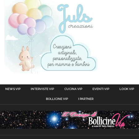
NEWS VIP
INTERVISTE VIP
CUCINA VIP
EVENTI VIP
LOOK VIP
BOLLICINE VIP
I PARTNER