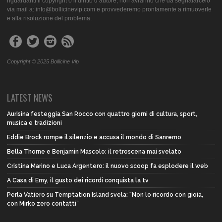
riguardanti il copyright o il diritto d’autore, non avranno che da segnalarcelo
via mail a: info@bollicinevip.com e provvederemo prontamente a rimuoverle
e alla risoluzione del problema.
Copyright © 2025 Bollicine Vip
LATEST NEWS
Aurisina festeggia San Rocco con quattro giorni di cultura, sport,
musica e tradizioni
Eddie Brock rompe il silenzio e accusa il mondo di Sanremo
Bella Thorne e Benjamin Mascolo: il retroscena mai svelato
Cristina Marino e Luca Argentero: il nuovo scoop fa esplodere il web
A Casa di Emy, il gusto dei ricordi conquista la tv
Perla Vatiero su Temptation Island svela: “Non lo ricordo con gioia,
con Mirko zero contatti”