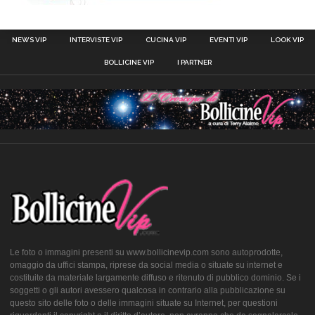
NEWS VIP
INTERVISTE VIP
CUCINA VIP
EVENTI VIP
LOOK VIP
BOLLICINE VIP
I PARTNER
Le foto o immagini presenti su www.bollicinevip.com sono autoprodotte,
omaggio da uffici stampa, riprese da social media o situate su internet e
costituite da materiale largamente diffuso e ritenuto di pubblico dominio. Se i
soggetti o gli autori avessero qualcosa in contrario alla pubblicazione su
questo sito delle foto o delle immagini situate su Internet, per questioni