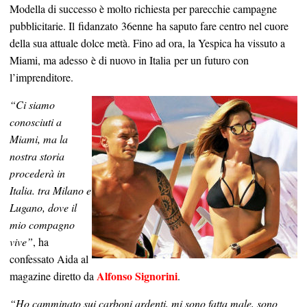
Modella di successo è molto richiesta per parecchie campagne
pubblicitarie. Il fidanzato 36enne ha saputo fare centro nel cuore
della sua attuale dolce metà. Fino ad ora, la Yespica ha vissuto a
Miami, ma adesso è di nuovo in Italia per un futuro con
l’imprenditore.
“Ci siamo
conosciuti a
Miami, ma la
nostra storia
procederà in
Italia. tra Milano e
Lugano, dove il
mio compagno
vive”
, ha
confessato Aida al
Alfonso Signorini
magazine diretto da
.
“Ho camminato sui carboni ardenti, mi sono fatta male, sono