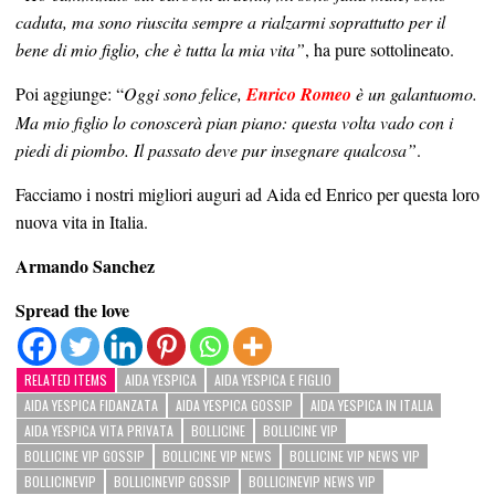
caduta, ma sono riuscita sempre a rialzarmi soprattutto per il
bene di mio figlio, che è tutta la mia vita”
, ha pure sottolineato.
Poi aggiunge: “
Oggi sono felice,
Enrico Romeo
è un galantuomo.
Ma mio figlio lo conoscerà pian piano: questa volta vado con i
piedi di piombo. Il passato deve pur insegnare qualcosa”
.
Facciamo i nostri migliori auguri ad Aida ed Enrico per questa loro
nuova vita in Italia.
Armando Sanchez
Spread the love
RELATED ITEMS
AIDA YESPICA
AIDA YESPICA E FIGLIO
AIDA YESPICA FIDANZATA
AIDA YESPICA GOSSIP
AIDA YESPICA IN ITALIA
AIDA YESPICA VITA PRIVATA
BOLLICINE
BOLLICINE VIP
BOLLICINE VIP GOSSIP
BOLLICINE VIP NEWS
BOLLICINE VIP NEWS VIP
BOLLICINEVIP
BOLLICINEVIP GOSSIP
BOLLICINEVIP NEWS VIP