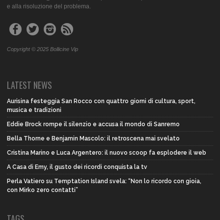
e alla risoluzione del problema.
Copyright © 2025 Bollicine Vip
LATEST NEWS
Aurisina festeggia San Rocco con quattro giorni di cultura, sport,
musica e tradizioni
Eddie Brock rompe il silenzio e accusa il mondo di Sanremo
Bella Thorne e Benjamin Mascolo: il retroscena mai svelato
Cristina Marino e Luca Argentero: il nuovo scoop fa esplodere il web
A Casa di Emy, il gusto dei ricordi conquista la tv
Perla Vatiero su Temptation Island svela: “Non lo ricordo con gioia,
con Mirko zero contatti”
TAGS