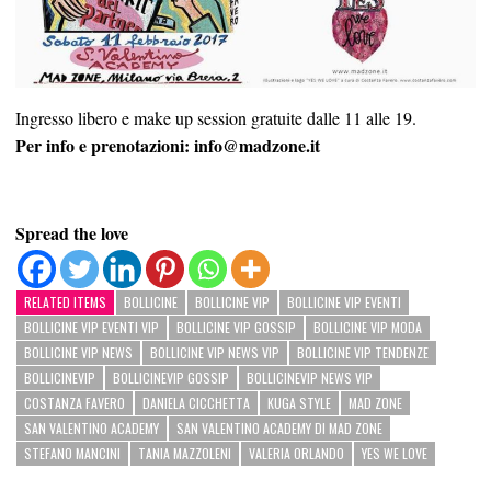
Ingresso libero e make up session gratuite dalle 11 alle 19.
Per info e prenotazioni: info@madzone.it
Spread the love
RELATED ITEMS
BOLLICINE
BOLLICINE VIP
BOLLICINE VIP EVENTI
BOLLICINE VIP EVENTI VIP
BOLLICINE VIP GOSSIP
BOLLICINE VIP MODA
BOLLICINE VIP NEWS
BOLLICINE VIP NEWS VIP
BOLLICINE VIP TENDENZE
BOLLICINEVIP
BOLLICINEVIP GOSSIP
BOLLICINEVIP NEWS VIP
COSTANZA FAVERO
DANIELA CICCHETTA
KUGA STYLE
MAD ZONE
SAN VALENTINO ACADEMY
SAN VALENTINO ACADEMY DI MAD ZONE
STEFANO MANCINI
TANIA MAZZOLENI
VALERIA ORLANDO
YES WE LOVE