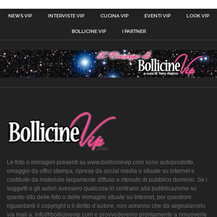
NEWS VIP
INTERVISTE VIP
CUCINA VIP
EVENTI VIP
LOOK VIP
BOLLICINE VIP
I PARTNER
Le foto o immagini presenti su www.bollicinevip.com sono autoprodotte,
omaggio da uffici stampa, riprese da social media o situate su internet e
costituite da materiale largamente diffuso e ritenuto di pubblico dominio. Se i
soggetti o gli autori avessero qualcosa in contrario alla pubblicazione su
questo sito delle foto o delle immagini situate su Internet, per questioni
riguardanti il copyright o il diritto d’autore, non avranno che da segnalarcelo
via mail a: info@bollicinevip.com e provvederemo prontamente a rimuoverle