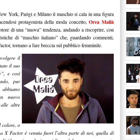
 New York, Parigi e Milano il maschio si cala in una figura
Orea Malià
 facendosi protagonista della moda concetto,
otore di una “nuova” tendenza, andando a riscoprire, con
eristiche di “maschio italiano” che, guardando commenti,
Factor, tornano a fare breccia sul pubblico femminile.
volgere il
ato il suo
”, e così
ando, pur
a, abbiamo
un nuovo
alle altre
 colore, o
a X Factor è venuta fuori l’altra parte di noi, quella di