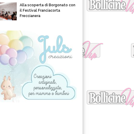
Alla scoperta di Borgonato con
il Festival Franciacorta
Freccianera