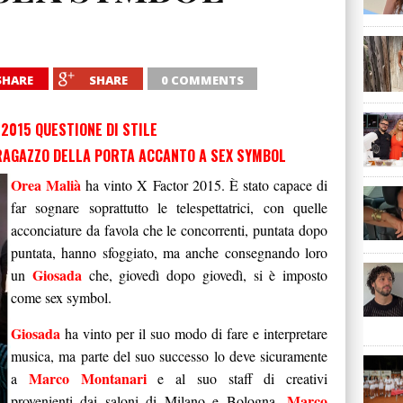
SHARE
SHARE
0 COMMENTS
 2015 QUESTIONE DI STILE
 RAGAZZO DELLA PORTA ACCANTO A SEX SYMBOL
Orea Malià
ha vinto X Factor 2015. È stato capace di
far sognare soprattutto le telespettatrici, con quelle
acconciature da favola che le concorrenti, puntata dopo
puntata, hanno sfoggiato, ma anche consegnando loro
Giosada
un
che, giovedì dopo giovedì, si è imposto
come sex symbol.
Giosada
ha vinto per il suo modo di fare e interpretare
musica, ma parte del suo successo lo deve sicuramente
Marco Montanari
a
e al suo staff di creativi
Marco
provenienti dai saloni di Milano e Bologna.