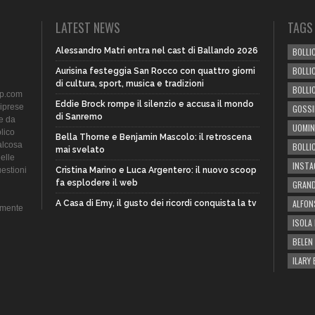
LATEST NEWS
TAGS
Alessandro Matri entra nel cast di Ballando 2026
BOLLIC
BOLLI
Aurisina festeggia San Rocco con quattro giorni
di cultura, sport, musica e tradizioni
BOLLI
ip.com
Eddie Brock rompe il silenzio e accusa il mondo
riprese
GOSSI
di Sanremo
te da
UOMIN
lico
Bella Thorne e Benjamin Mascolo: il retroscena
alcosa
BOLLI
mai svelato
delle
INST
uestioni
Cristina Marino e Luca Argentero: il nuovo scoop
fa esplodere il web
GRAND
ALFON
A Casa di Emy, il gusto dei ricordi conquista la tv
amente
ISOLA 
BELEN
ILARY 