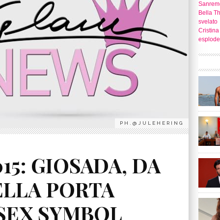
Sanrem
Bella T
svelato
Cristina
esplode
PH.@JULEHERING
15: GIOSADA, DA
ELLA PORTA
SEX SYMBOL