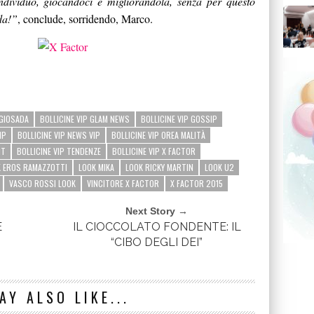
’individuo, giocandoci e migliorandola, senza per questo
da!”
, conclude, sorridendo, Marco.
 GIOSADA
BOLLICINE VIP GLAM NEWS
BOLLICINE VIP GOSSIP
IP
BOLLICINE VIP NEWS VIP
BOLLICINE VIP OREA MALITÀ
NT
BOLLICINE VIP TENDENZE
BOLLICINE VIP X FACTOR
 EROS RAMAZZOTTI
LOOK MIKA
LOOK RICKY MARTIN
LOOK U2
VASCO ROSSI LOOK
VINCITORE X FACTOR
X FACTOR 2015
Next Story →
E
IL CIOCCOLATO FONDENTE: IL
“CIBO DEGLI DEI”
AY ALSO LIKE...