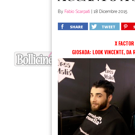
By
Fabio Scarpati
|
18 Dicembre 2015
SHARE
TWEET
X FACTOR
GIOSADA: LOOK VINCENTE, DA