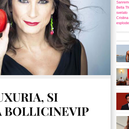
Sanrem
Bella T
svelato
Cristina
esplode
XURIA, SI
 BOLLICINEVIP