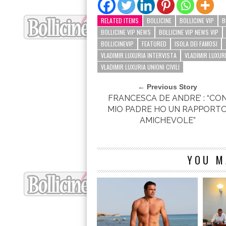
RELATED ITEMS
BOLLICINE
BOLLICINE VIP
B
BOLLICINE VIP NEWS
BOLLICINE VIP NEWS VIP
BOLLICINEVIP
FEATURED
ISOLA DEI FAMOSI
VLADIMIR LUXURIA INTERVISTA
VLADIMIR LUXURI
VLADIMIR LUXURIA UNIONI CIVILI
← Previous Story
FRANCESCA DE ANDRE’ : “CO
MIO PADRE HO UN RAPPORT
AMICHEVOLE”
YOU M