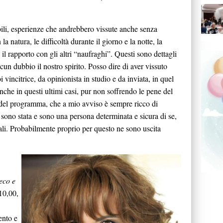
li, esperienze che andrebbero vissute anche senza
 la natura, le difficoltà durante il giorno e la notte, la
 il rapporto con gli altri “naufraghi”. Questi sono dettagli
cun dubbio il nostro spirito. Posso dire di aver vissuto
i vincitrice, da opinionista in studio e da inviata, in quel
che in questi ultimi casi, pur non soffrendo le pene del
ra del programma, che a mio avviso è sempre ricco di
sono stata e sono una persona determinata e sicura di se,
ali. Probabilmente proprio per questo ne sono uscita
eco e
 10,00,
ento e