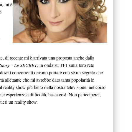
ta, mi è
o
o
e, di recente mi è arrivata una proposta anche dalla
 Story – Le SECRET
, in onda su TF1 sulla loro rete
 dove i concorrenti devono portare con sé un segreto che
rta allettante che mi avrebbe dato tanta popolarità in
l reality show più bello della nostra televisione, nel corso
nte esperienze e difficoltà, basta così. Non parteciperei,
ieri un reality show.