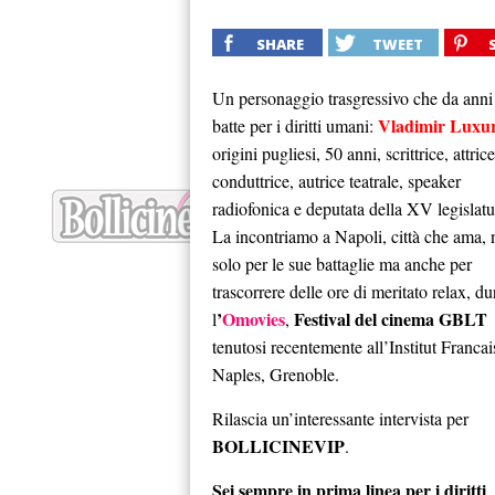
SHARE
TWEET
Un personaggio trasgressivo che da anni 
Vladimir Luxur
batte per i diritti umani:
origini pugliesi, 50 anni, scrittrice, attrice
conduttrice, autrice teatrale, speaker
radiofonica e deputata della XV legislatu
La incontriamo a Napoli, città che ama,
solo per le sue battaglie ma anche per
trascorrere delle ore di meritato relax, du
’
Omovies
Festival del cinema GBLT
l
,
tenutosi recentemente all’Institut Francai
Naples, Grenoble.
Rilascia un’interessante intervista per
BOLLICINEVIP
.
Sei sempre in prima linea per i diritti