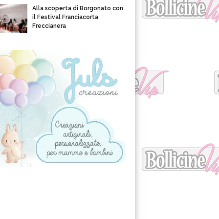
Alla scoperta di Borgonato con
il Festival Franciacorta
Freccianera