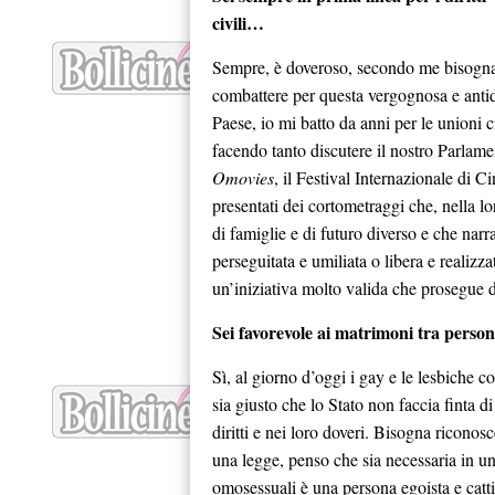
civili…
Sempre, è doveroso, secondo me bisogn
combattere per questa vergognosa e antide
Paese, io mi batto da anni per le unioni c
facendo tanto discutere il nostro Parlame
Omovies
, il Festival Internazionale di
presentati dei cortometraggi che, nella l
di famiglie e di futuro diverso e che narra
perseguitata e umiliata o libera e realizz
un’iniziativa molto valida che prosegue d
Sei favorevole ai matrimoni tra persone
Sì, al giorno d’oggi i gay e le lesbiche 
sia giusto che lo Stato non faccia finta di 
diritti e nei loro doveri. Bisogna riconosc
una legge, penso che sia necessaria in un p
omosessuali è una persona egoista e cattiva,