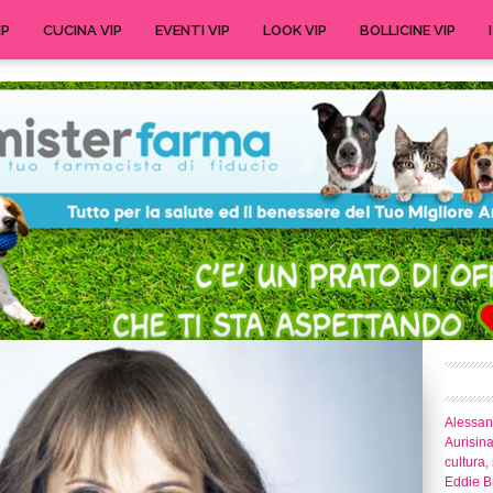
IP
CUCINA VIP
EVENTI VIP
LOOK VIP
BOLLICINE VIP
Alessand
Aurisina
cultura,
Eddie Br