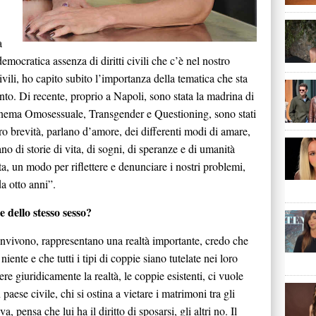
a
mocratica assenza di diritti civili che c’è nel nostro
ivili, ho capito subito l’importanza della tematica che sta
nto. Di recente, proprio a Napoli, sono stata la madrina di
 Cinema Omosessuale, Transgender e Questioning, sono stati
oro brevità, parlano d’amore, dei differenti modi di amare,
no di storie di vita, di sogni, di speranze e di umanità
ata, un modo per riflettere e denunciare i nostri problemi,
a otto anni”.
 dello stesso sesso?
convivono, rappresentano una realtà importante, credo che
niente e che tutti i tipi di coppie siano tutelate nei loro
ere giuridicamente la realtà, le coppie esistenti, ci vuole
aese civile, chi si ostina a vietare i matrimoni tra gli
 pensa che lui ha il diritto di sposarsi, gli altri no. Il