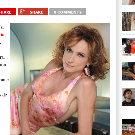
SHARE
SHARE
0 COMMENTS
si
ia
,
,
ra.
 non
rante
s de