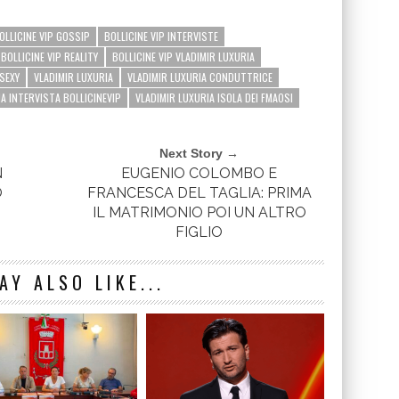
OLLICINE VIP GOSSIP
BOLLICINE VIP INTERVISTE
BOLLICINE VIP REALITY
BOLLICINE VIP VLADIMIR LUXURIA
SEXY
VLADIMIR LUXURIA
VLADIMIR LUXURIA CONDUTTRICE
A INTERVISTA BOLLICINEVIP
VLADIMIR LUXURIA ISOLA DEI FMAOSI
Next Story →
N
EUGENIO COLOMBO E
O
FRANCESCA DEL TAGLIA: PRIMA
IL MATRIMONIO POI UN ALTRO
FIGLIO
AY ALSO LIKE...