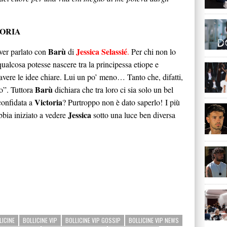
TORIA
Barù
Jessica Selassié
ver parlato con
di
.
Per chi non lo
ualcosa potesse nascere tra la principessa etiope e
avere le idee chiare. Lui un po’ meno… Tanto che, difatti,
Barù
to”. Tuttora
dichiara che tra loro ci sia solo un bel
Victoria
confidata a
? Purtroppo non è dato saperlo! I più
Jessica
bbia iniziato a vedere
sotto una luce ben diversa
LICINE
BOLLICINE VIP
BOLLICINE VIP GOSSIP
BOLLICINE VIP NEWS