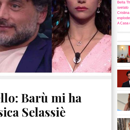
Bella T
svelato
Cristina
esplode
A Casa d
llo: Barù mi ha
sica Selassiè