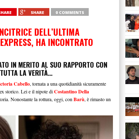
SHARE
SHARE
0 COMMENTS
NCITRICE DELL’ULTIMA
 EXPRESS, HA INCONTRATO
DATO IN MERITO AL SUO RAPPORTO CON
 TUTTA LA VERITÀ…
ctoria Cabello
, tornata a una quotidianità sicuramente
Costantino Della
ex storico. Lei e il nipote di
Barù
storia. Nonostante la rottura, oggi, con
, è rimasto un