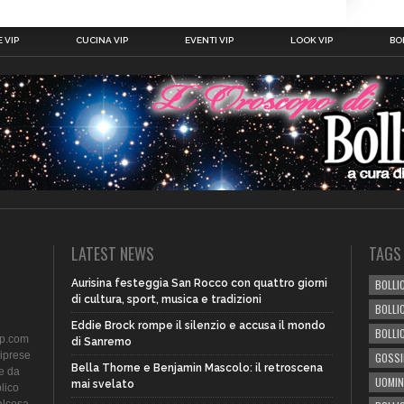
 VIP
CUCINA VIP
EVENTI VIP
LOOK VIP
BOL
LATEST NEWS
TAGS
Aurisina festeggia San Rocco con quattro giorni
BOLLIC
di cultura, sport, musica e tradizioni
BOLLI
Eddie Brock rompe il silenzio e accusa il mondo
BOLLI
ip.com
di Sanremo
riprese
GOSSI
Bella Thorne e Benjamin Mascolo: il retroscena
te da
UOMIN
mai svelato
lico
alcosa