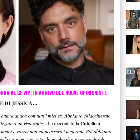
RNA AL GF VIP: IN ARRIVO DUE NUOVE OPINIONISTE
E DI JESSICA…
ottima amica con tutti i miei ex. Abbiamo chiacchierato,
Cabello
legato a un ristorante
– ha raccontato la
a
 il menù e vorrei non mancassero i peperoni. Poi abbiamo
 del cuore per una vita chi meglio di me poteva dargli