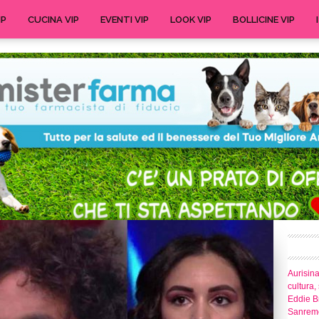
IP
CUCINA VIP
EVENTI VIP
LOOK VIP
BOLLICINE VIP
Aurisina
cultura,
Eddie Br
Sanrem