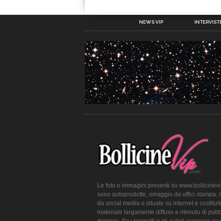
NEWS VIP
INTERVISTE
Le foto o immagini presenti su www.bollicinev
sono autoprodotte, omaggio da uffici stampa, 
da social media o situate su internet e costitui
materiale largamente diffuso e ritenuto di pubb
dominio. Se i soggetti o gli autori avessero qu