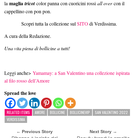
maglia
la
tricot
color panna con cuoricini rossi
all over
con il
cappellino con pon pon.
Scopri tutta la collezione sul
SITO
di Verdissima.
A cura della Redazione.
Una vita piena di bollicine a tutti!
Leggi anche>
Yamamay: a San Valentino una collezione ispirata
al filo rosso dell’Amore
Spread the love
RELATED ITEMS
AMORE
BOLLICINE
BOLLICINEVIP
SAN VALENTINO 2022
VERDISSIMA
← Previous Story
Next Story →