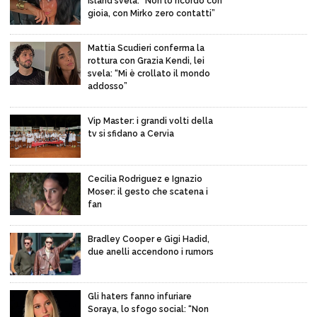
Island svela: “Non lo ricordo con
gioia, con Mirko zero contatti”
Mattia Scudieri conferma la
rottura con Grazia Kendi, lei
svela: “Mi è crollato il mondo
addosso”
Vip Master: i grandi volti della
tv si sfidano a Cervia
Cecilia Rodriguez e Ignazio
Moser: il gesto che scatena i
fan
Bradley Cooper e Gigi Hadid,
due anelli accendono i rumors
Gli haters fanno infuriare
Soraya, lo sfogo social: “Non