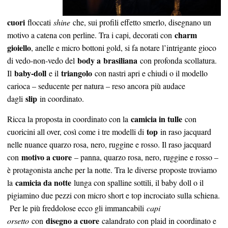
cuori
floccati
shine
che, sui profili effetto smerlo, disegnano un
charm
motivo a catena con perline. Tra i capi, decorati con
gioiello
, anelle e micro bottoni gold, si fa notare l’intrigante gioco
body a
brasiliana
di vedo-non-vedo del
con profonda scollatura.
baby-doll
triangolo
Il
e il
con nastri apri e chiudi o il modello
carioca – seducente per natura – reso ancora più audace
slip
dagli
in coordinato.
camicia in tulle
Ricca la proposta in coordinato con la
con
top
cuoricini all over, così come i tre modelli di
in raso jacquard
nelle nuance quarzo rosa, nero, ruggine e rosso. Il raso jacquard
motivo a cuore
con
– panna, quarzo rosa, nero, ruggine e rosso –
è protagonista anche per la notte. Tra le diverse proposte troviamo
camicia da notte
la
lunga con spalline sottili, il baby doll o il
pigiamino due pezzi con micro short e top incrociato sulla schiena.
Per le più freddolose ecco gli immancabili
capi
disegno a cuore
orsetto
con
calandrato con plaid in coordinato e