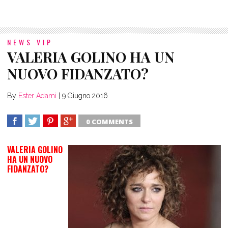
NEWS VIP
VALERIA GOLINO HA UN
NUOVO FIDANZATO?
By
Ester Adami
|
9 Giugno 2016
0 COMMENTS
SHARE
TWEET
SHARE
SHARE
VALERIA GOLINO
HA UN NUOVO
FIDANZATO?