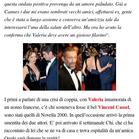
questa ondata positiva provenga da un amore paludato. Già a
Cannes i due mi erano sembrati vecchi amici, affettuosi ex, gente
che è stata a lungo assieme e conserva un’amicizia tale da
interessarsi l’una della salute dell’altro. Ma ora ho avuto la
conferma che Valeria deve avere un gioioso filarino
“.
Valeria
I primi a parlare di una crisi di coppia, con
innamorata di
Vincent Cassel
un uomo francese, c’è chi sosteneva fosse il bel
,
sono stati quelli di Novella 2000. In quell’occasione arrivò la prima
smentita dei due attori. E’ poi arrivato il settimanale Chi, che ci ha
raccontato di lei che se ne va di casa e trova ospitalità da un’amica.
Quale sarà dunque la verità?