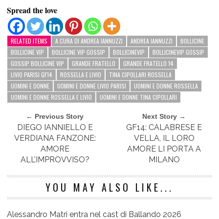
Spread the love
RELATED ITEMS
A CURA DI ANDREA IANNUZZI
ANDREA IANNUZZI
BOLLICINE
BOLLICINE VIP
BOLLICINE VIP GOSSIP
BOLLICINEVIP
BOLLICINEVIP GOSSIP
GOSSIP BOLLICINE VIP
GRANDE FRATELLO
GRANDE FRATELLO 14
LIVIO PARISI GF14
ROSSELLA E LIVIO
TINA CIPOLLARI ROSSELLA
UOMINI E DONNE
UOMINI E DONNE LIVIO PARISI
UOMINI E DONNE ROSSELLA
UOMINI E DONNE ROSSELLA E LIVIO
UOMINI E DONNE TINA CIPOLLARI
← Previous Story
Next Story →
DIEGO IANNIELLO E
GF14: CALABRESE E
VERDIANA FANZONE:
VELLA, IL LORO
AMORE
AMORE LI PORTA A
ALL’IMPROVVISO?
MILANO
YOU MAY ALSO LIKE...
Alessandro Matri entra nel cast di Ballando 2026