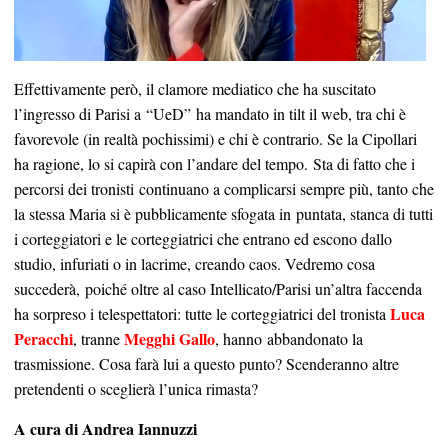
Effettivamente però, il clamore mediatico che ha suscitato
l
’
ingresso di Parisi a
“
UeD
”
ha mandato in tilt il web, tra chi è
favorevole (in realtà pochissimi) e chi è contrario. Se la Cipollari
ha ragione, lo si capirà con l
’
andare del tempo.
Sta di fatto che i
percorsi dei tronisti continuano a complicarsi sempre più, tanto che
la stessa Maria si è pubblicamente sfogata in puntata, stanca di tutti
i corteggiatori e le corteggiatrici che entrano ed escono dallo
studio, infuriati o in lacrime, creando caos. Vedremo cosa
succederà, poiché oltre al caso Intellicato/Parisi un’altra faccenda
Luca
ha sorpreso i telespettatori: tutte le corteggiatrici del tronista
Peracchi
Megghi Gallo
, tranne
, hanno abbandonato la
trasmissione. Cosa farà lui a questo punto? Scenderanno altre
pretendenti o sceglierà l’unica rimasta?
A cura di Andrea Iannuzzi