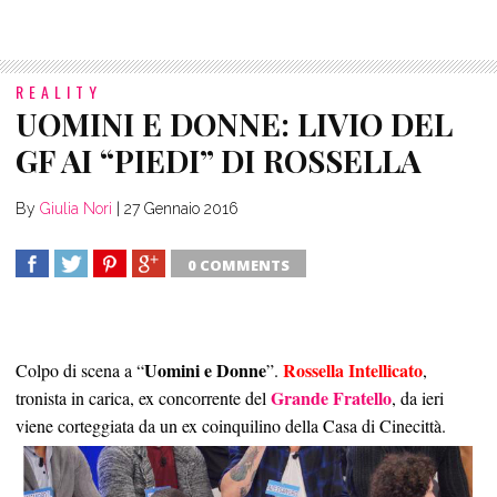
REALITY
UOMINI E DONNE: LIVIO DEL
GF AI “PIEDI” DI ROSSELLA
By
Giulia Nori
|
27 Gennaio 2016
0 COMMENTS
SHARE
TWEET
SHARE
SHARE
Uomini e Donne
Rossella Intellicato
Colpo di scena a “
”.
,
Grande Fratello
tronista in carica, ex concorrente del
, da ieri
viene corteggiata da un ex coinquilino della Casa di Cinecittà.