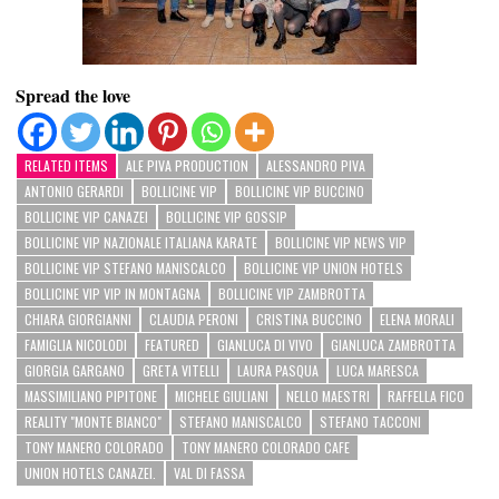
Spread the love
RELATED ITEMS
ALE PIVA PRODUCTION
ALESSANDRO PIVA
ANTONIO GERARDI
BOLLICINE VIP
BOLLICINE VIP BUCCINO
BOLLICINE VIP CANAZEI
BOLLICINE VIP GOSSIP
BOLLICINE VIP NAZIONALE ITALIANA KARATE
BOLLICINE VIP NEWS VIP
BOLLICINE VIP STEFANO MANISCALCO
BOLLICINE VIP UNION HOTELS
BOLLICINE VIP VIP IN MONTAGNA
BOLLICINE VIP ZAMBROTTA
CHIARA GIORGIANNI
CLAUDIA PERONI
CRISTINA BUCCINO
ELENA MORALI
FAMIGLIA NICOLODI
FEATURED
GIANLUCA DI VIVO
GIANLUCA ZAMBROTTA
GIORGIA GARGANO
GRETA VITELLI
LAURA PASQUA
LUCA MARESCA
MASSIMILIANO PIPITONE
MICHELE GIULIANI
NELLO MAESTRI
RAFFELLA FICO
REALITY "MONTE BIANCO"
STEFANO MANISCALCO
STEFANO TACCONI
TONY MANERO COLORADO
TONY MANERO COLORADO CAFE
UNION HOTELS CANAZEI.
VAL DI FASSA