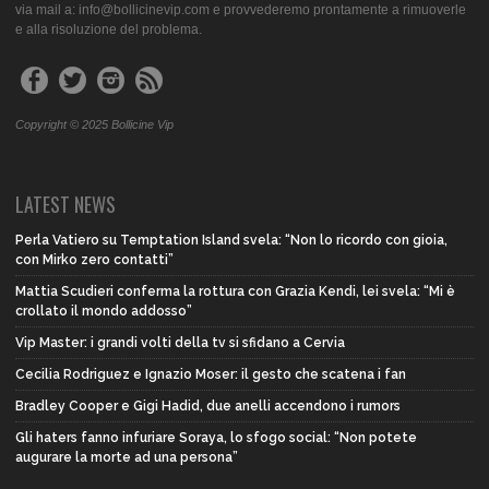
via mail a: info@bollicinevip.com e provvederemo prontamente a rimuoverle
e alla risoluzione del problema.
Copyright © 2025 Bollicine Vip
LATEST NEWS
Perla Vatiero su Temptation Island svela: “Non lo ricordo con gioia,
con Mirko zero contatti”
Mattia Scudieri conferma la rottura con Grazia Kendi, lei svela: “Mi è
crollato il mondo addosso”
Vip Master: i grandi volti della tv si sfidano a Cervia
Cecilia Rodriguez e Ignazio Moser: il gesto che scatena i fan
Bradley Cooper e Gigi Hadid, due anelli accendono i rumors
Gli haters fanno infuriare Soraya, lo sfogo social: “Non potete
augurare la morte ad una persona”