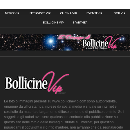
NEWS VIP
INTERVISTE VIP
CUCINA VIP
EVENTI VIP
LOOK VIP
BOLLICINE VIP
I PARTNER
Le foto o immagini presenti su www.bollicinevip.com sono autoprodotte,
omaggio da uffici stampa, riprese da social media o situate su internet e
costituite da materiale largamente diffuso e ritenuto di pubblico dominio. Se i
soggetti o gli autori avessero qualcosa in contrario alla pubblicazione su
questo sito delle foto o delle immagini situate su Internet, per questioni
riguardanti il copyright o il diritto d’autore, non avranno che da segnalarcelo