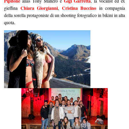
Pipitone
Gigi Garretta
alias Tony Manero e
, la vocalist ed ex
Chiara Giorgianni
Cristina Buccino
gieffina
,
in compagnia
della sorella protagoniste di un shooting fotografico in bikini in alta
quota.