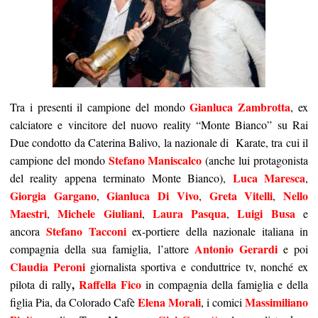
Gianluca Zambrotta
Tra i presenti il campione del mondo
, ex
calciatore e vincitore del nuovo reality “Monte Bianco” su Rai
Due condotto da Caterina Balivo, la nazionale di Karate, tra cui il
Stefano Maniscalco
campione del mondo
(anche lui protagonista
Luca Maresca
del reality appena terminato Monte Bianco),
,
Giorgia Gargano
Gianluca Di Vivo
Greta Vitelli
Nello
,
,
,
Maestri
Michele Giuliani
Laura Pasqua
Luigi Busa
,
,
,
e
Stefano Tacconi
ancora
ex-portiere della nazionale italiana in
Antonio Gerardi
compagnia della sua famiglia, l’attore
e poi
Claudia Peroni
giornalista sportiva e conduttrice tv, nonché ex
,
Raffella Fico
pilota di rally
in compagnia della famiglia e della
Elena Morali
Massimiliano
figlia Pia, da Colorado Cafè
, i comici