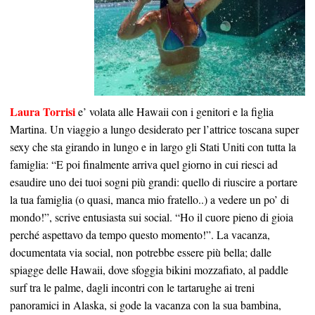
Laura Torrisi
e’ volata alle Hawaii con i genitori e la figlia
Martina. Un viaggio a lungo desiderato per l’attrice toscana super
sexy che sta girando in lungo e in largo gli Stati Uniti con tutta la
famiglia: “E poi finalmente arriva quel giorno in cui riesci ad
esaudire uno dei tuoi sogni più grandi: quello di riuscire a portare
la tua famiglia (o quasi, manca mio fratello..) a vedere un po’ di
mondo!”, scrive entusiasta sui social. “Ho il cuore pieno di gioia
perché aspettavo da tempo questo momento!”. La vacanza,
documentata via social, non potrebbe essere più bella; dalle
spiagge delle Hawaii, dove sfoggia bikini mozzafiato, al paddle
surf tra le palme, dagli incontri con le tartarughe ai treni
panoramici in Alaska, si gode la vacanza con la sua bambina,