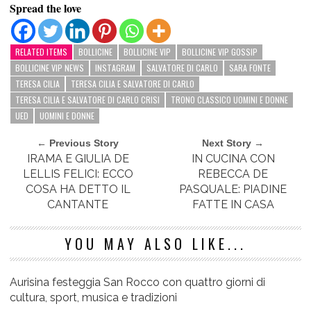
Spread the love
RELATED ITEMS
BOLLICINE
BOLLICINE VIP
BOLLICINE VIP GOSSIP
BOLLICINE VIP NEWS
INSTAGRAM
SALVATORE DI CARLO
SARA FONTE
TERESA CILIA
TERESA CILIA E SALVATORE DI CARLO
TERESA CILIA E SALVATORE DI CARLO CRISI
TRONO CLASSICO UOMINI E DONNE
UED
UOMINI E DONNE
← Previous Story
Next Story →
IRAMA E GIULIA DE
IN CUCINA CON
LELLIS FELICI: ECCO
REBECCA DE
COSA HA DETTO IL
PASQUALE: PIADINE
CANTANTE
FATTE IN CASA
YOU MAY ALSO LIKE...
Aurisina festeggia San Rocco con quattro giorni di
cultura, sport, musica e tradizioni