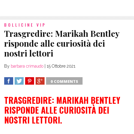
BOLLICINE VIP
Trasgredire: Marikah Bentley
risponde alle curiosità dei
nostri lettori
By
barbara crimaudo
|
15 Ottobre 2021
0 COMMENTS
SHARE
TWEET
SHARE
SHARE
TRASGREDIRE: MARIKAH BENTLEY
S
S
RISPONDE ALLE CURIOSITÀ DEI
B
NOSTRI LETTORI.
V
M