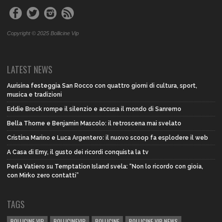
Copyright © 2025 Bollicine Vip
LATEST NEWS
Aurisina festeggia San Rocco con quattro giorni di cultura, sport,
musica e tradizioni
Eddie Brock rompe il silenzio e accusa il mondo di Sanremo
Bella Thorne e Benjamin Mascolo: il retroscena mai svelato
Cristina Marino e Luca Argentero: il nuovo scoop fa esplodere il web
A Casa di Emy, il gusto dei ricordi conquista la tv
Perla Vatiero su Temptation Island svela: “Non lo ricordo con gioia,
con Mirko zero contatti”
TAGS
BOLLICINE VIP
BOLLICINEVIP
BOLLICINE
BOLLICINE VIP NEWS