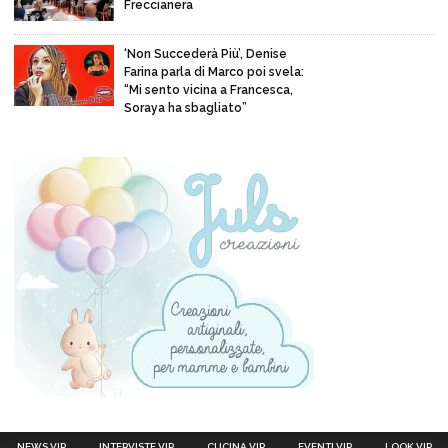
Freccianera
‘Non Succederà Più’, Denise
Farina parla di Marco poi svela:
“Mi sento vicina a Francesca,
Soraya ha sbagliato”
NEWS VIP
INTERVISTE VIP
CUCINA VIP
EVENTI VIP
LOOK VIP