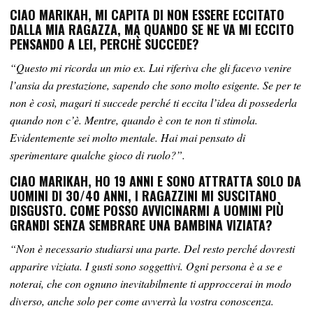
CIAO MARIKAH, MI CAPITA DI NON ESSERE ECCITATO
DALLA MIA RAGAZZA, MA QUANDO SE NE VA MI ECCITO
PENSANDO A LEI, PERCHÈ SUCCEDE?
“Questo mi ricorda un mio ex. Lui riferiva che gli facevo venire
l’ansia da prestazione, sapendo che sono molto esigente. Se per te
non è così, magari ti succede perché ti eccita l’idea di possederla
quando non c’è. Mentre, quando è con te non ti stimola.
Evidentemente sei molto mentale. Hai mai pensato di
sperimentare qualche gioco di ruolo?”.
CIAO MARIKAH, HO 19 ANNI E SONO ATTRATTA SOLO DA
UOMINI DI 30/40 ANNI, I RAGAZZINI MI SUSCITANO
DISGUSTO. COME POSSO AVVICINARMI A UOMINI PIÙ
GRANDI SENZA SEMBRARE UNA BAMBINA VIZIATA?
“Non è necessario studiarsi una parte. Del resto perché dovresti
apparire viziata. I gusti sono soggettivi. Ogni persona è a se e
noterai, che con ognuno inevitabilmente ti approccerai in modo
diverso, anche solo per come avverrà la vostra conoscenza.