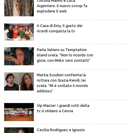
Cristina Marino e Luca
Argentero: il nuovo scoop fa
esplodere il web
A Casa di Emy, il gusto dei
ricordi conquista la tv
Perla Vatiero su Temptation
Island svela: “Non lo ricordo con
gioia, con Mirko zero contatti”
Mattia Scudieri conferma la
rottura con Grazia Kendi, lei
svela: “Mi è crollato il mondo
addosso”
Vip Master: i grandi volti della
tv si sfidano a Cervia
Cecilia Rodriguez e Ignazio