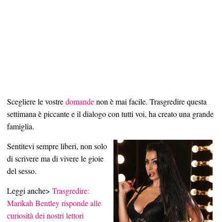
B
R
A
D
D
S
F
Scegliere le vostre
domande
non è mai facile. Trasgredire questa
settimana è piccante e il dialogo con tutti voi, ha creato una grande
famiglia.
Sentitevi sempre liberi, non solo
di scrivere ma di vivere le gioie
del sesso.
Leggi anche>
Trasgredire:
Marikah Bentley risponde alle
curiosità dei nostri lettori