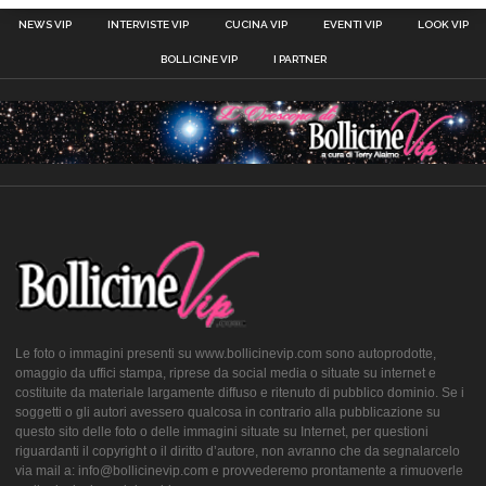
NEWS VIP
INTERVISTE VIP
CUCINA VIP
EVENTI VIP
LOOK VIP
BOLLICINE VIP
I PARTNER
Le foto o immagini presenti su www.bollicinevip.com sono autoprodotte,
omaggio da uffici stampa, riprese da social media o situate su internet e
costituite da materiale largamente diffuso e ritenuto di pubblico dominio. Se i
soggetti o gli autori avessero qualcosa in contrario alla pubblicazione su
questo sito delle foto o delle immagini situate su Internet, per questioni
riguardanti il copyright o il diritto d’autore, non avranno che da segnalarcelo
via mail a: info@bollicinevip.com e provvederemo prontamente a rimuoverle