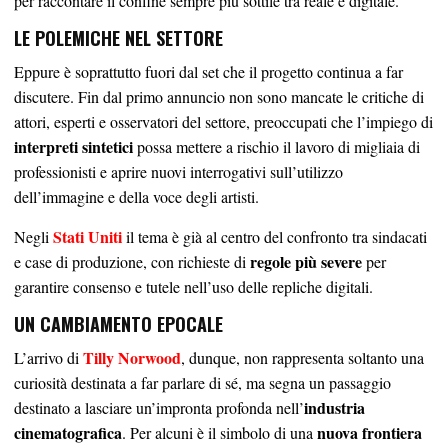
per raccontare il confine sempre più sottile tra reale e digitale.
LE POLEMICHE NEL SETTORE
Eppure è soprattutto fuori dal set che il progetto continua a far
discutere. Fin dal primo annuncio non sono mancate le critiche di
attori, esperti e osservatori del settore, preoccupati che l’impiego di
interpreti sintetici
possa mettere a rischio il lavoro di migliaia di
professionisti e aprire nuovi interrogativi sull’utilizzo
dell’immagine e della voce degli artisti.
Stati Uniti
Negli
il tema è già al centro del confronto tra sindacati
regole più severe
e case di produzione, con richieste di
per
garantire consenso e tutele nell’uso delle repliche digitali.
UN CAMBIAMENTO EPOCALE
Tilly Norwood
L’arrivo di
, dunque, non rappresenta soltanto una
curiosità destinata a far parlare di sé, ma segna un passaggio
industria
destinato a lasciare un’impronta profonda nell’
cinematografica
nuova frontiera
. Per alcuni è il simbolo di una