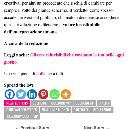
creativa
, per altri un precedente che rischia di cambiare per
sempre il volto del grande schermo. Il verdetto, come spesso
accade, arriverà dal pubblico, chiamato a decidere se accogliere
valore insostituibile
questa rivoluzione o difendere il
dell’interpretazione umana
.
A cura della redazione
Leggi anche:
Gli errori invisibili che rovinano la tua pelle ogni
giorno
Una vita piena di
bollicine
a tutti!
Spread the love
RELATED ITEMS
BOLLICINE
BOLLICINE VIP
BOLLICINEVIP
CINEMA
ELINE VAN DER VELDEN
FILM
MISALIGNED
PARTICLE6
RECITAZIONE
TILLY NORWOOD
VIP
← Previous Story
Next Story →