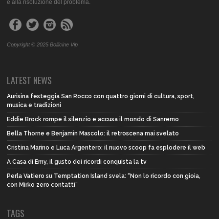
e alla risoluzione del problema.
Copyright © 2025 Bollicine Vip
LATEST NEWS
Aurisina festeggia San Rocco con quattro giorni di cultura, sport,
musica e tradizioni
Eddie Brock rompe il silenzio e accusa il mondo di Sanremo
Bella Thorne e Benjamin Mascolo: il retroscena mai svelato
Cristina Marino e Luca Argentero: il nuovo scoop fa esplodere il web
A Casa di Emy, il gusto dei ricordi conquista la tv
Perla Vatiero su Temptation Island svela: “Non lo ricordo con gioia,
con Mirko zero contatti”
TAGS