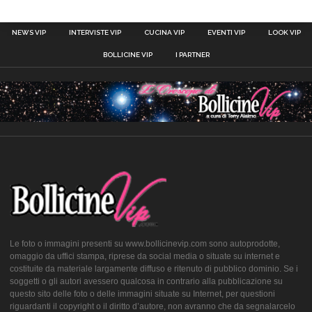
NEWS VIP
INTERVISTE VIP
CUCINA VIP
EVENTI VIP
LOOK VIP
BOLLICINE VIP
I PARTNER
Le foto o immagini presenti su www.bollicinevip.com sono autoprodotte,
omaggio da uffici stampa, riprese da social media o situate su internet e
costituite da materiale largamente diffuso e ritenuto di pubblico dominio. Se i
soggetti o gli autori avessero qualcosa in contrario alla pubblicazione su
questo sito delle foto o delle immagini situate su Internet, per questioni
riguardanti il copyright o il diritto d’autore, non avranno che da segnalarcelo