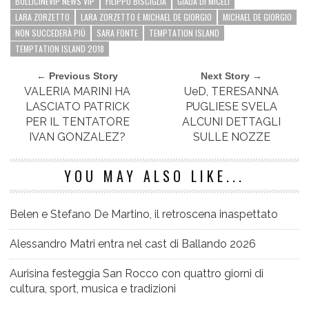
BOLLICINEVIP NEWS VIP
FILIPPO BISCIGLIA
GIADA DI MICELI
LARA ZORZETTO
LARA ZORZETTO E MICHAEL DE GIORGIO
MICHAEL DE GIORGIO
NON SUCCEDERÀ PIÙ
SARA FONTE
TEMPTATION ISLAND
TEMPTATION ISLAND 2018
← Previous Story
Next Story →
VALERIA MARINI HA
UeD, TERESANNA
LASCIATO PATRICK
PUGLIESE SVELA
PER IL TENTATORE
ALCUNI DETTAGLI
IVAN GONZALEZ?
SULLE NOZZE
YOU MAY ALSO LIKE...
Belen e Stefano De Martino, il retroscena inaspettato
Alessandro Matri entra nel cast di Ballando 2026
Aurisina festeggia San Rocco con quattro giorni di
cultura, sport, musica e tradizioni