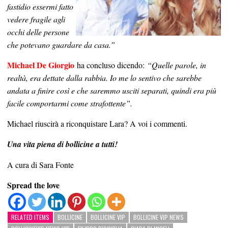
fastidio essermi fatto
vedere fragile agli
occhi delle persone
che potevano guardare da casa.”
Michael De Giorgio
ha concluso dicendo:
“Quelle parole, in
realtà, era dettate dalla rabbia. Io me lo sentivo che sarebbe
andata a finire così e che saremmo usciti separati, quindi era più
facile comportarmi come strafottente”.
Michael riuscirà a riconquistare Lara? A voi i commenti.
Una vita piena di bollicine a tutti!
A cura di Sara Fonte
Spread the love
RELATED ITEMS
BOLLICINE
BOLLICINE VIP
BOLLICINE VIP NEWS