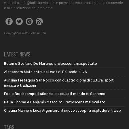
via mail a: info@bollicinevip.com e provvederemo prontamente a rimuoverle
e alla risoluzione del problema.
Copyright © 2025 Bollicine Vip
LATEST NEWS
Belen e Stefano De Martino, il retroscena inaspettato
Alessandro Matri entra nel cast di Ballando 2026
Aurisina festeggia San Rocco con quattro giorni di cultura, sport,
musica e tradizioni
Eddie Brock rompe il silenzio e accusa il mondo di Sanremo
Bella Thorne e Benjamin Mascolo: il retroscena mai svelato
Cristina Marino e Luca Argentero: il nuovo scoop fa esplodere il web
TAGS