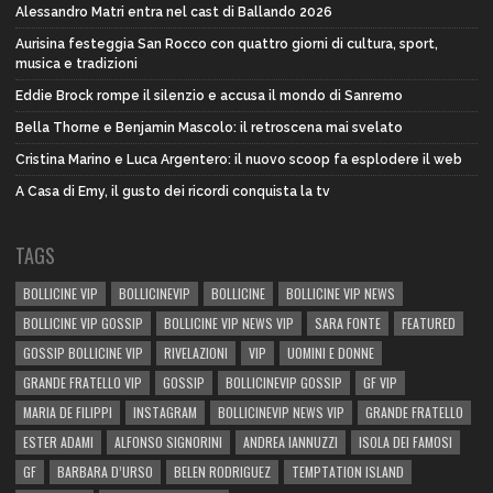
Alessandro Matri entra nel cast di Ballando 2026
Aurisina festeggia San Rocco con quattro giorni di cultura, sport,
musica e tradizioni
Eddie Brock rompe il silenzio e accusa il mondo di Sanremo
Bella Thorne e Benjamin Mascolo: il retroscena mai svelato
Cristina Marino e Luca Argentero: il nuovo scoop fa esplodere il web
A Casa di Emy, il gusto dei ricordi conquista la tv
TAGS
BOLLICINE VIP
BOLLICINEVIP
BOLLICINE
BOLLICINE VIP NEWS
BOLLICINE VIP GOSSIP
BOLLICINE VIP NEWS VIP
SARA FONTE
FEATURED
GOSSIP BOLLICINE VIP
RIVELAZIONI
VIP
UOMINI E DONNE
GRANDE FRATELLO VIP
GOSSIP
BOLLICINEVIP GOSSIP
GF VIP
MARIA DE FILIPPI
INSTAGRAM
BOLLICINEVIP NEWS VIP
GRANDE FRATELLO
ESTER ADAMI
ALFONSO SIGNORINI
ANDREA IANNUZZI
ISOLA DEI FAMOSI
GF
BARBARA D’URSO
BELEN RODRIGUEZ
TEMPTATION ISLAND