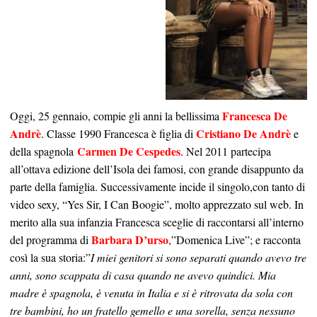
Francesca De
Oggi, 25 gennaio, compie gli anni la bellissima
Andrè
Cristiano De Andrè
. Classe 1990 Francesca è figlia di
e
Carmen De Cespedes
della spagnola
. Nel 2011 partecipa
all’ottava edizione dell’Isola dei famosi, con grande disappunto da
parte della famiglia. Successivamente incide il singolo,con tanto di
video sexy, “Yes Sir, I Can Boogie”, molto apprezzato sul web. In
merito alla sua infanzia Francesca sceglie di raccontarsi all’interno
Barbara D’urso
del programma di
,”Domenica Live”; e racconta
così la sua storia:”
I miei genitori si sono separati quando avevo tre
anni, sono scappata di casa quando ne avevo quindici. Mia
madre è spagnola, è venuta in Italia e si è ritrovata da sola con
tre bambini, ho un fratello gemello e una sorella, senza nessuno