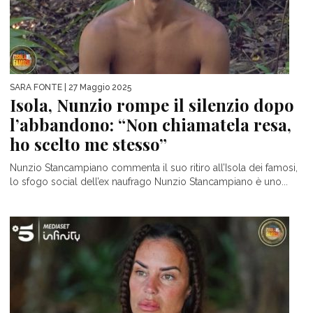
SARA FONTE
| 27 Maggio 2025
Isola, Nunzio rompe il silenzio dopo
l’abbandono: “Non chiamatela resa,
ho scelto me stesso”
Nunzio Stancampiano commenta il suo ritiro all’Isola dei famosi,
lo sfogo social dell’ex naufrago Nunzio Stancampiano è uno...