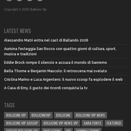
Copyright © 2025 Bollicine Vip
LATEST NEWS
Alessandro Matri entra nel cast di Ballando 2026
Aurisina festeggia San Rocco con quattro giorni di cultura, sport,
musica e tradizioni
Eddie Brock rompe il silenzio e accusa il mondo di Sanremo
Bella Thorne e Benjamin Mascolo: il retroscena mai svelato
Cristina Marino e Luca Argentero: il nuovo scoop fa esplodere il web
A Casa di Emy, il gusto dei ricordi conquista la tv
TAGS
BOLLICINE VIP
BOLLICINEVIP
BOLLICINE
BOLLICINE VIP NEWS
BOLLICINE VIP GOSSIP
BOLLICINE VIP NEWS VIP
SARA FONTE
FEATURED
GOSSIP BOLLICINE VIP
RIVELAZIONI
VIP
UOMINI E DONNE