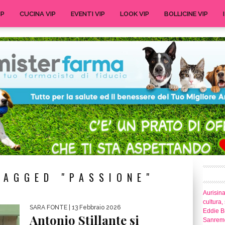
IP
CUCINA VIP
EVENTI VIP
LOOK VIP
BOLLICINE VIP
TAGGED "PASSIONE"
Aurisina
cultura,
SARA FONTE
| 13 Febbraio 2026
Eddie Br
Antonio Stillante si
Sanrem