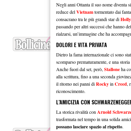
Negli anni Ottanta il suo nome diventa 
Vietnam
reduce del
tormentato dai fantas
Holl
consacrano tra le più grandi star di
passando per altri successi che hanno de
rialzarsi, un’immagine che ha accompagna
DOLORI E VITA PRIVATA
Dietro la fama internazionale ci sono sta
scomparso prematuramente, e una storia p
Stallone
Anche fuori dal set, però,
ha con
alla scrittura, fino a una seconda giovine
Rocky
Creed
il ritorno nei panni di
in
, 
riconoscimento.
L’AMICIZIA CON SCHWARZENEGGE
Arnold Schwarz
La storica rivalità con
trasformata nel tempo in una solida ami
possano lasciare spazio al rispetto
.