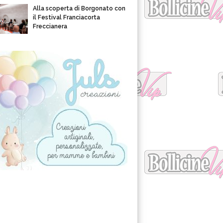
Alla scoperta di Borgonato con
il Festival Franciacorta
Freccianera