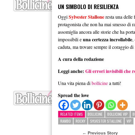
UN SIMBOLO DI RESILIENZA
Sylvester Stallone
Oggi
resta una delle 
protagonista che non ha mai smesso di rac
assomiglia ancora alle storie che ha porta
una certezza incrollabile
impossibili e
,
caduta, ma trovare sempre il coraggio di r
A cura della redazione
Leggi anche:
Gli errori invisibili che 
Una vita piena di
bollicine
a tutti!
Spread the love
RELATED ITEMS
BOLLICINE
BOLLICINE VIP
B
RAMBO
ROCKY
SYLVESTER STALLONE
VIP
← Previous Story