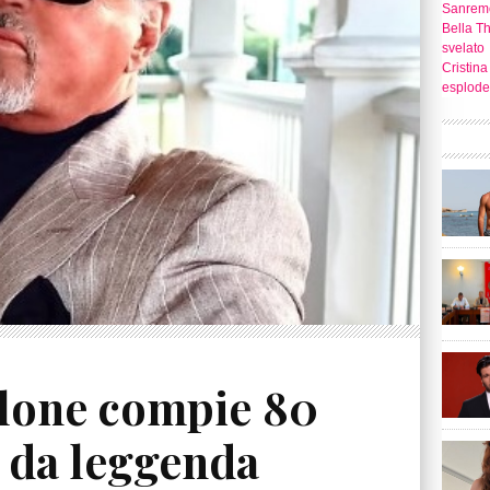
Sanrem
Bella T
svelato
Cristina
esplode
llone compie 80
a da leggenda