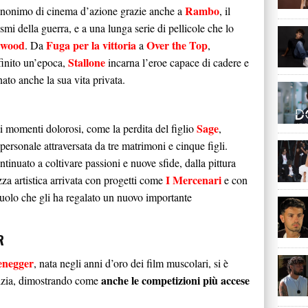
Rambo
sinonimo di cinema d’azione grazie anche a
, il
mi della guerra, e a una lunga serie di pellicole che lo
ywood
Fuga per la vittoria
Over the Top
. Da
a
,
Stallone
finito un’epoca,
incarna l’eroe capace di cadere e
to anche la sua vita privata.
Sage
ti momenti dolorosi, come la perdita del figlio
,
ersonale attraversata da tre matrimoni e cinque figli.
tinuato a coltivare passioni e nuove sfide, dalla pittura
I Mercenari
zza artistica arrivata con progetti come
e con
ruolo che gli ha regalato un nuovo importante
R
enegger
, nata negli anni d’oro dei film muscolari, si è
anche le competizioni più accese
cizia, dimostrando come