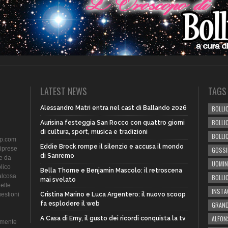
LATEST NEWS
TAGS
Alessandro Matri entra nel cast di Ballando 2026
BOLLIC
BOLLI
Aurisina festeggia San Rocco con quattro giorni
di cultura, sport, musica e tradizioni
BOLLI
ip.com
Eddie Brock rompe il silenzio e accusa il mondo
riprese
GOSSI
di Sanremo
te da
UOMIN
lico
Bella Thorne e Benjamin Mascolo: il retroscena
alcosa
BOLLI
mai svelato
delle
INST
uestioni
Cristina Marino e Luca Argentero: il nuovo scoop
fa esplodere il web
GRAND
ALFON
A Casa di Emy, il gusto dei ricordi conquista la tv
amente