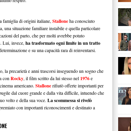
’ultimo respiro.
Stallone
 famiglia di origini italiane,
ha conosciuto
a, una situazione familiare instabile e quella particolare
cazioni del parto, che per molti avrebbe potuto
ha trasformato ogni limite in un tratto
. Lui, invece,
determinazione e su una capacità rara di reinventarsi.
to, la precarietà e anni trascorsi inseguendo un sogno che
Rocky
1976
va con
, il film scritto da lui stesso nel
e
Stallone
l cinema americano.
rifiutò offerte importanti per
pugile dal cuore grande e dalla vita difficile, intuendo che
La scommessa si rivelò
uo volto e della sua voce.
 premiato con importanti riconoscimenti e destinato a
ONE