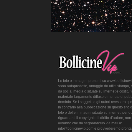
Le foto o immagini presenti su www.bollicinev
sono autoprodotte, omaggio da uffici stampa, 
da social media o situate su internet e costitui
materiale largamente diffuso e ritenuto di pubb
dominio. Se i soggetti o gli autori avessero qu
in contrario alla pubblicazione su questo sito 
foto o delle immagini situate su Internet, per q
riguardanti il copyright o il diritto d’autore, non
avranno che da segnalarcelo via mail a:
info@bollicinevip.com e provvederemo pront