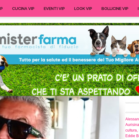
IP
CUCINA VIP
EVENTI VIP
LOOK VIP
BOLLICINE VIP
Alessand
Aurisina
cultura,
Eddie Br