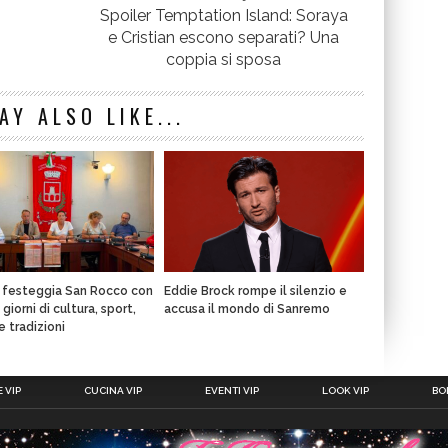
Spoiler Temptation Island: Soraya
e Cristian escono separati? Una
coppia si sposa
AY ALSO LIKE...
a festeggia San Rocco con
Eddie Brock rompe il silenzio e
giorni di cultura, sport,
accusa il mondo di Sanremo
e tradizioni
 VIP
CUCINA VIP
EVENTI VIP
LOOK VIP
BOL