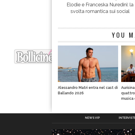
Elodie e Franceska Nuredini: la
svolta romantica sui social
YOU M
Alessandro Matri entra nel cast di
Aurisin
Ballando 2026
quattro 
musica 
NEWS VIP
INTERVISTE