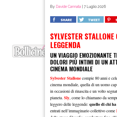
By
Davide Cannata
|
7 Luglio 2026
SHARE
TWEET
SYLVESTER STALLONE 
LEGGENDA
UN VIAGGIO EMOZIONANTE T
DOLORI PIÙ INTIMI DI UN A
CINEMA MONDIALE
Sylvester Stallone
compie 80 anni e cele
cinema mondiale, quella di un uomo capace 
in occasioni di rinascita e un volto segna
Sly
pianeta.
, come lo chiamano da sempre
quello di chi ha
leggero delle leggende:
entrati nell’immaginario collettivo come