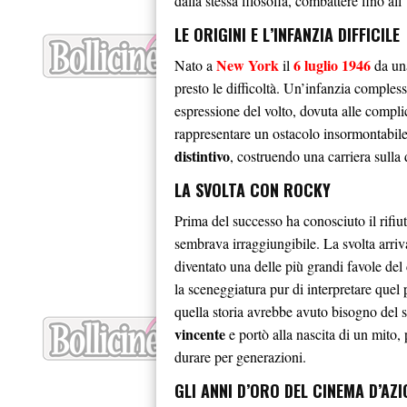
dalla stessa filosofia, combattere fino all
LE ORIGINI E L’INFANZIA DIFFICILE
New York
6 luglio 1946
Nato a
il
da una
presto le difficoltà. Un’infanzia compless
espressione del volto, dovuta alle compli
rappresentare un ostacolo insormontabile
distintivo
, costruendo una carriera sulla 
LA SVOLTA CON ROCKY
Prima del successo ha conosciuto il rifiu
sembrava irraggiungibile. La svolta arri
diventato una delle più grandi favole de
la sceneggiatura pur di interpretare quel 
quella storia avrebbe avuto bisogno del s
vincente
e portò alla nascita di un mito,
durare per generazioni.
GLI ANNI D’ORO DEL CINEMA D’AZI