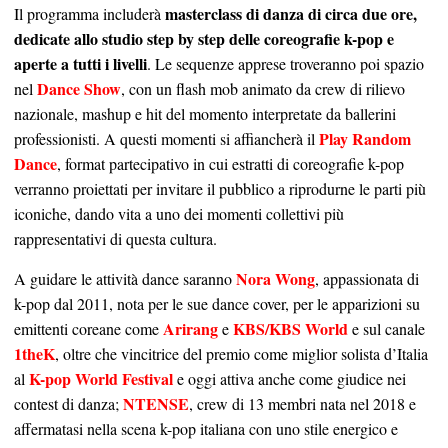
masterclass di danza di circa due ore,
Il programma includerà
dedicate allo studio step by step delle coreografie k-pop e
aperte a tutti i livelli
. Le sequenze apprese troveranno poi spazio
Dance Show
nel
, con un flash mob animato da crew di rilievo
nazionale, mashup e hit del momento interpretate da ballerini
Play Random
professionisti. A questi momenti si affiancherà il
Dance
, format partecipativo in cui estratti di coreografie k-pop
verranno proiettati per invitare il pubblico a riprodurne le parti più
iconiche, dando vita a uno dei momenti collettivi più
rappresentativi di questa cultura.
Nora Wong
A guidare le attività dance saranno
, appassionata di
k-pop dal 2011, nota per le sue dance cover, per le apparizioni su
Arirang
KBS/KBS World
emittenti coreane come
e
e sul canale
1theK
, oltre che vincitrice del premio come miglior solista d’Italia
K-pop World Festival
al
e oggi attiva anche come giudice nei
NTENSE
contest di danza;
, crew di 13 membri nata nel 2018 e
affermatasi nella scena k-pop italiana con uno stile energico e