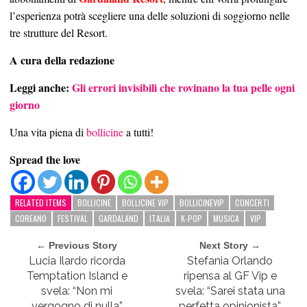
l’esperienza potrà scegliere una delle soluzioni di soggiorno nelle
tre strutture del Resort.
A cura della redazione
Leggi anche:
Gli errori invisibili che rovinano la tua pelle ogni
giorno
Una vita piena di
bollicine
a tutti!
Spread the love
RELATED ITEMS
BOLLICINE
BOLLICINE VIP
BOLLICINEVIP
CONCERTI
COREANO
FESTIVAL
GARDALAND
ITALIA
K-POP
MUSICA
VIP
← Previous Story
Next Story →
Lucia Ilardo ricorda
Stefania Orlando
Temptation Island e
ripensa al GF Vip e
svela: “Non mi
svela: “Sarei stata una
vergogno di nulla”
perfetta opinionista”