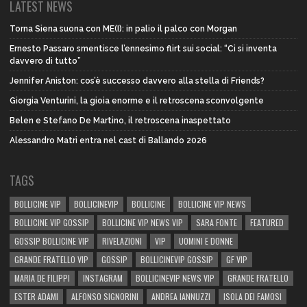
LATEST NEWS
Torna Siena suona con ME(I): in palio il palco con Morgan
Ernesto Passaro smentisce l’ennesimo flirt sui social: “Ci si inventa
davvero di tutto”
Jennifer Aniston: cos’è successo davvero alla stella di Friends?
Giorgia Venturini, la gioia enorme e il retroscena sconvolgente
Belen e Stefano De Martino, il retroscena inaspettato
Alessandro Matri entra nel cast di Ballando 2026
TAGS
BOLLICINE VIP
BOLLICINEVIP
BOLLICINE
BOLLICINE VIP NEWS
BOLLICINE VIP GOSSIP
BOLLICINE VIP NEWS VIP
SARA FONTE
FEATURED
GOSSIP BOLLICINE VIP
RIVELAZIONI
VIP
UOMINI E DONNE
GRANDE FRATELLO VIP
GOSSIP
BOLLICINEVIP GOSSIP
GF VIP
MARIA DE FILIPPI
INSTAGRAM
BOLLICINEVIP NEWS VIP
GRANDE FRATELLO
ESTER ADAMI
ALFONSO SIGNORINI
ANDREA IANNUZZI
ISOLA DEI FAMOSI