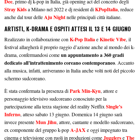
Dee
, primo dj k-pop in Italia, già opening act del concerto degli
Stray Kids
KPopItalia
a Milano nel 2022 e dj resident di
, reduce
Aju Night
anche dal tour delle
nelle principali città italiane.
ARTISTI, K-DRAMA E OSPITI ATTESI IL 13 E 14 GIUGNO
K-Pop Italia
Kinetic Vibe
Realizzato in collaborazione con
e
, il
festival allargherà il proprio raggio d’azione anche al mondo dei k-
un appuntamento a 360 gradi
drama, confermandosi come
dedicato all’intrattenimento coreano contemporaneo
. Accanto
alla musica, infatti, arriveranno in Italia anche volti noti del piccolo
schermo sudcoreano.
Park Min-Kyu
È stata confermata la presenza di
, attore e
personaggio televisivo sudcoreano conosciuto per la
Single’s
partecipazione alla terza stagione del reality Netflix
Inferno
, atteso sabato 13 giugno. Domenica 14 giugno sarà
Mun Jihu
invece presente
, attore, cantante e modello sudcoreano,
A-JAX
ex componente del gruppo k-pop
e oggi impegnato tra
Jugglers
The
cinema e televisione con ruoli in produzioni come
e