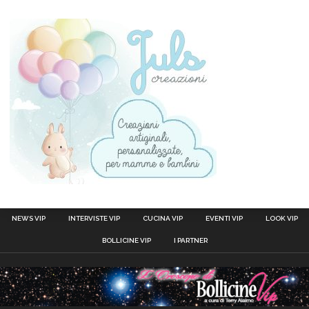
NEWS VIP
INTERVISTE VIP
CUCINA VIP
EVENTI VIP
LOOK VIP
BOLLICINE VIP
I PARTNER