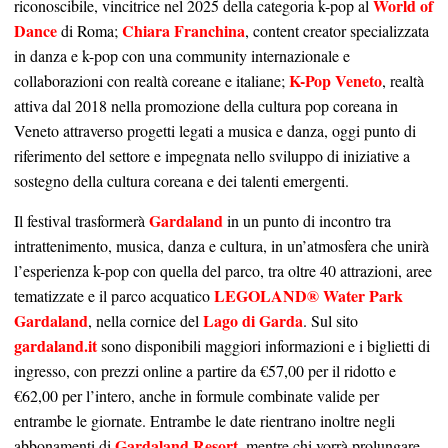
World of
riconoscibile, vincitrice nel 2025 della categoria k-pop al
Dance
Chiara Franchina
di Roma;
, content creator specializzata
in danza e k-pop con una community internazionale e
K-Pop Veneto
collaborazioni con realtà coreane e italiane;
, realtà
attiva dal 2018 nella promozione della cultura pop coreana in
Veneto attraverso progetti legati a musica e danza, oggi punto di
riferimento del settore e impegnata nello sviluppo di iniziative a
sostegno della cultura coreana e dei talenti emergenti.
Gardaland
Il festival trasformerà
in un punto di incontro tra
intrattenimento, musica, danza e cultura, in un’atmosfera che unirà
l’esperienza k-pop con quella del parco, tra oltre 40 attrazioni, aree
LEGOLAND® Water Park
tematizzate e il parco acquatico
Gardaland
Lago di Garda
, nella cornice del
. Sul sito
gardaland.it
sono disponibili maggiori informazioni e i biglietti di
ingresso, con prezzi online a partire da €57,00 per il ridotto e
€62,00 per l’intero, anche in formule combinate valide per
entrambe le giornate. Entrambe le date rientrano inoltre negli
Gardaland Resort
abbonamenti di
, mentre chi vorrà prolungare