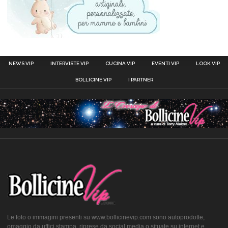
NEWS VIP
INTERVISTE VIP
CUCINA VIP
EVENTI VIP
LOOK VIP
BOLLICINE VIP
I PARTNER
Le foto o immagini presenti su www.bollicinevip.com sono autoprodotte,
omaggio da uffici stampa, riprese da social media o situate su internet e