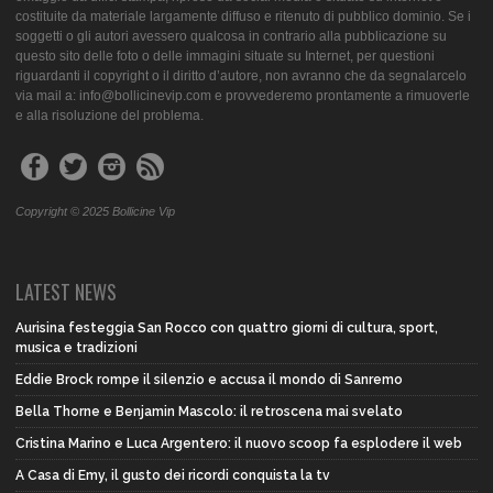
costituite da materiale largamente diffuso e ritenuto di pubblico dominio. Se i
soggetti o gli autori avessero qualcosa in contrario alla pubblicazione su
questo sito delle foto o delle immagini situate su Internet, per questioni
riguardanti il copyright o il diritto d’autore, non avranno che da segnalarcelo
via mail a: info@bollicinevip.com e provvederemo prontamente a rimuoverle
e alla risoluzione del problema.
Copyright © 2025 Bollicine Vip
LATEST NEWS
Aurisina festeggia San Rocco con quattro giorni di cultura, sport,
musica e tradizioni
Eddie Brock rompe il silenzio e accusa il mondo di Sanremo
Bella Thorne e Benjamin Mascolo: il retroscena mai svelato
Cristina Marino e Luca Argentero: il nuovo scoop fa esplodere il web
A Casa di Emy, il gusto dei ricordi conquista la tv