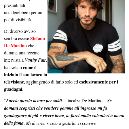
presunti tali
ucciderebbero per un
po’ di visibilità.
Di diverso avviso
Stefano
sembra essere
De Martino
che,
durante una recente
intervista a
Vanity Fair
,
come è
ha svelato
iniziato il suo lavoro in
televisione
esclusivamente per i
, aggiungendo di farlo solo ed
guadagni
.
“
Faccio questo lavoro per soldi.
– incalza De Martino –
Se
domani scoprissi che vendere gomme all’ingrosso mi fa
guadagnare di più e vivere bene, io farei molto volentieri a meno
della fama
.
Mi diverte, riesco a gestirla, ci convivo