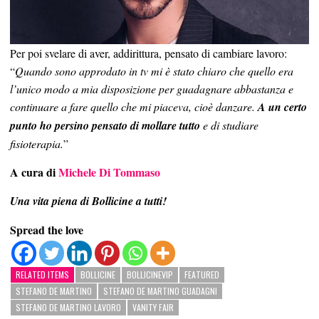
Per poi svelare di aver, addirittura, pensato di cambiare lavoro:
“
Quando sono approdato in tv mi è stato chiaro che quello era
l’unico modo a mia disposizione per guadagnare abbastanza e
continuare a fare quello che mi piaceva, cioè danzare.
A un certo
punto ho persino pensato di mollare tutto
e di studiare
fisioterapia.
”
A cura di
Michele Di Tommaso
Una vita piena di Bollicine a tutti!
Spread the love
RELATED ITEMS
BOLLICINE
BOLLICINEVIP
FEATURED
STEFANO DE MARTINO
STEFANO DE MARTINO GUADAGNI
STEFANO DE MARTINO LAVORO
VANITY FAIR