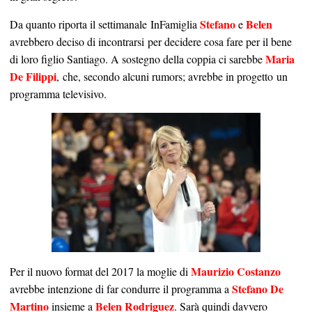
Stefano
Belen
Da quanto riporta il settimanale InFamiglia
e
avrebbero deciso di incontrarsi per decidere cosa fare per il bene
Maria
di loro figlio Santiago. A sostegno della coppia ci sarebbe
De Filippi
,
che, secondo alcuni rumors; avrebbe in progetto
un
programma televisivo.
Maurizio Costanzo
Per il nuovo format del 2017 la moglie di
Stefano De
avrebbe intenzione di far condurre il programma a
Martino
Belen Rodriguez
insieme a
. Sarà quindi davvero