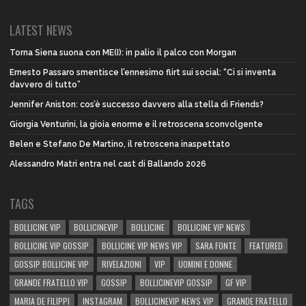
LATEST NEWS
Torna Siena suona con ME(I): in palio il palco con Morgan
Ernesto Passaro smentisce l’ennesimo flirt sui social: “Ci si inventa
davvero di tutto”
Jennifer Aniston: cos’è successo davvero alla stella di Friends?
Giorgia Venturini, la gioia enorme e il retroscena sconvolgente
Belen e Stefano De Martino, il retroscena inaspettato
Alessandro Matri entra nel cast di Ballando 2026
TAGS
BOLLICINE VIP
BOLLICINEVIP
BOLLICINE
BOLLICINE VIP NEWS
BOLLICINE VIP GOSSIP
BOLLICINE VIP NEWS VIP
SARA FONTE
FEATURED
GOSSIP BOLLICINE VIP
RIVELAZIONI
VIP
UOMINI E DONNE
GRANDE FRATELLO VIP
GOSSIP
BOLLICINEVIP GOSSIP
GF VIP
MARIA DE FILIPPI
INSTAGRAM
BOLLICINEVIP NEWS VIP
GRANDE FRATELLO