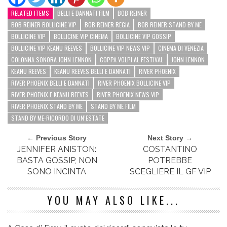
RELATED ITEMS
BELLI E DANNATI FILM
BOB REINER
BOB REINER BOLLICINE VIP
BOB REINER REGIA
BOB REINER STAND BY ME
BOLLICINE VIP
BOLLICINE VIP CINEMA
BOLLICINE VIP GOSSIP
BOLLICINE VIP KEANU REEVES
BOLLICINE VIP NEWS VIP
CINEMA DI VENEZIA
COLONNA SONORA JOHN LENNON
COPPA VOLPI AL FESTIVAL
JOHN LENNON
KEANU REEVES
KEANU REEVES BELLI E DANNATI
RIVER PHOENIX
RIVER PHOENIX BELLI E DANNATI
RIVER PHOENIX BOLLICINE VIP
RIVER PHOENIX E KEANU REEVES
RIVER PHOENIX NEWS VIP
RIVER PHOENIX STAND BY ME
STAND BY ME FILM
STAND BY ME-RICORDO DI UN’ESTATE
← Previous Story
Next Story →
JENNIFER ANISTON:
COSTANTINO
BASTA GOSSIP, NON
POTREBBE
SONO INCINTA
SCEGLIERE IL GF VIP
YOU MAY ALSO LIKE...