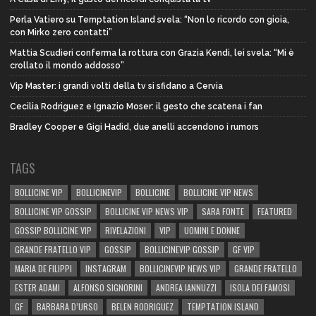
Perla Vatiero su Temptation Island svela: “Non lo ricordo con gioia,
con Mirko zero contatti”
Mattia Scudieri conferma la rottura con Grazia Kendi, lei svela: “Mi è
crollato il mondo addosso”
Vip Master: i grandi volti della tv si sfidano a Cervia
Cecilia Rodriguez e Ignazio Moser: il gesto che scatena i fan
Bradley Cooper e Gigi Hadid, due anelli accendono i rumors
TAGS
BOLLICINE VIP
BOLLICINEVIP
BOLLICINE
BOLLICINE VIP NEWS
BOLLICINE VIP GOSSIP
BOLLICINE VIP NEWS VIP
SARA FONTE
FEATURED
GOSSIP BOLLICINE VIP
RIVELAZIONI
VIP
UOMINI E DONNE
GRANDE FRATELLO VIP
GOSSIP
BOLLICINEVIP GOSSIP
GF VIP
MARIA DE FILIPPI
INSTAGRAM
BOLLICINEVIP NEWS VIP
GRANDE FRATELLO
ESTER ADAMI
ALFONSO SIGNORINI
ANDREA IANNUZZI
ISOLA DEI FAMOSI
GF
BARBARA D’URSO
BELEN RODRIGUEZ
TEMPTATION ISLAND