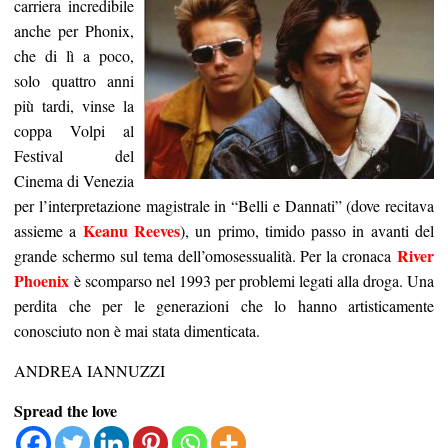
carriera incredibile
anche per Phonix,
che di lì a poco,
solo quattro anni
più tardi, vinse la
coppa Volpi al
Festival del
Cinema di Venezia
per l’interpretazione magistrale in “Belli e Dannati” (dove recitava
Keanu Reeves
assieme a
), un primo, timido passo in avanti del
River
grande schermo sul tema dell’omosessualità. Per la cronaca
Phoenix
è scomparso nel 1993 per problemi legati alla droga. Una
perdita che per le generazioni che lo hanno artisticamente
conosciuto non è mai stata dimenticata.
ANDREA IANNUZZI
Spread the love