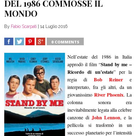
DEL 1986 COMMOSSE IL
MONDO
By
Fabio Scarpati
|
14 Luglio 2016
0 COMMENTS
SHARE
TWEET
SHARE
SHARE
Nell’estate del 1986 in Italia
Stand by me –
approdò il film “
Ricordo di un’estate
” per la
Bob Reiner
regia di
e
interpretato, fra gli altri, da un
River Phoenix
giovanissimo
. La
colonna sonora era
inevitabilmente legata alla celebre
John Lennon
canzone di
, e la
pellicola si trasformò in un
successo planetario per l’intensità