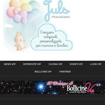
NEWS VIP
INTERVISTE VIP
CUCINA VIP
EVENTI VIP
LOOK VIP
BOLLICINE VIP
I PARTNER