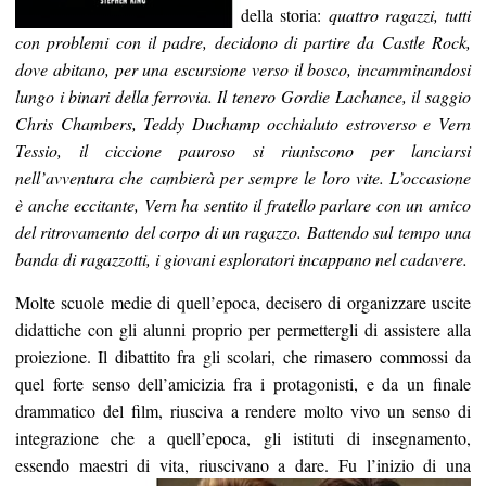
della storia:
quattro ragazzi, tutti
con problemi con il padre, decidono di partire da Castle Rock,
dove abitano, per una escursione verso il bosco, incamminandosi
lungo i binari della ferrovia. Il tenero Gordie Lachance, il saggio
Chris Chambers, Teddy Duchamp occhialuto estroverso e Vern
Tessio, il ciccione pauroso si riuniscono per lanciarsi
nell’avventura che cambierà per sempre le loro vite. L’occasione
è anche eccitante, Vern ha sentito il fratello parlare con un amico
del ritrovamento del corpo di un ragazzo. Battendo sul tempo una
banda di ragazzotti, i giovani esploratori incappano nel cadavere.
Molte scuole medie di quell’epoca, decisero di organizzare uscite
didattiche con gli alunni proprio per permettergli di assistere alla
proiezione. Il dibattito fra gli scolari, che rimasero commossi da
quel forte senso dell’amicizia fra i protagonisti, e da un finale
drammatico del film, riusciva a rendere molto vivo un senso di
integrazione che a quell’epoca, gli istituti di insegnamento,
essendo maestri di vita, riuscivano a dare.
Fu l’inizio di una