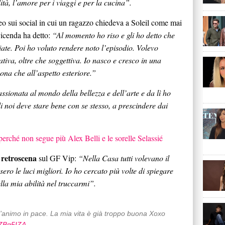
lità, l’amore per i viaggi e per la cucina”.
eo sui social in cui un ragazzo chiedeva a Soleil come mai
 vicenda ha detto:
“Al momento ho riso e gli ho detto che
iate. Poi ho voluto rendere noto l’episodio. Volevo
tiva, oltre che soggettiva. Io nasco e cresco in una
ona che all’aspetto esteriore.”
sionata al mondo della bellezza e dell’arte e da lì ho
i noi deve stare bene con se stesso, a prescindere dai
perché non segue più Alex Belli e le sorelle Selassié
retroscena
n
sul GF Vip:
“Nella Casa tutti volevano il
ero le luci migliori. Io ho cercato più volte di spiegare
ella mia abilità nel truccarmi”.
ti l’animo in pace. La mia vita è già troppo buona Xoxo
HZBg5IZA