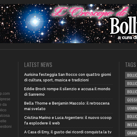
LATEST NEWS
TAGS
Aurisina festeggia San Rocco con quattro giorni
BOLLIC
di cultura, sport, musica e tradizioni
BOLLI
Eddie Brock rompe il silenzio e accusa il mondo
BOLLI
ip.com
di Sanremo
riprese
GOSSI
Bella Thorne e Benjamin Mascolo: il retroscena
te da
UOMIN
mai svelato
lico
alcosa
BOLLI
Cristina Marino e Luca Argentero: il nuovo scoop
delle
fa esplodere il web
INST
uestioni
A Casa di Emy, il gusto dei ricordi conquista la tv
GRAND