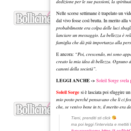
dedizione per le sue passioni, la spiritua
Nelle scorse settimane è trapelato un vid
dal vivo fosse così brutta. In merito alla
probabilmente era colpa delle luci sbagl
lanciare un messaggio. La bellezza è rela
famiglia che dà più importanza alla pers
E ancora:
“Poi, crescendo, mi sono appas
creato la mia idea di bellezza. Ognuno d
canoni della società”.
LEGGI ANCHE ->
Soleil Sorge svela 
Soleil Sorge
si è lasciata poi sfuggire u
mio posto perché pensavano che lì ci foss
che, se venivo bene in tv, il merito era d
Tieni, prenditi sti click
ma poi leggi l’intervista e metti
#yourewelcome
https://t.co/Ns