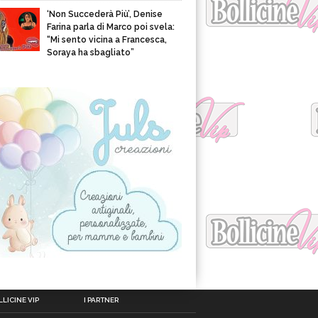
‘Non Succederà Più’, Denise
Farina parla di Marco poi svela:
“Mi sento vicina a Francesca,
Soraya ha sbagliato”
LICINE VIP
I PARTNER