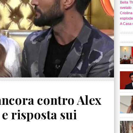
Bella T
svelato
Cristina
esplode
A Casa d
ancora contro Alex
a e risposta sui