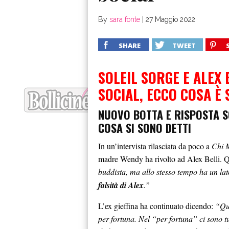
By
sara fonte
|
27 Maggio 2022
SHARE
TWEET
SOLEIL SORGE E ALEX 
SOCIAL, ECCO COSA È
NUOVO BOTTA E RISPOSTA SO
COSA SI SONO DETTI
In un’intervista rilasciata da poco a
Chi 
madre Wendy ha rivolto ad Alex Belli. Q
buddista, ma allo stesso tempo ha un l
falsità di Alex
.”
L’ex gieffina ha continuato dicendo:
“Qua
per fortuna. Nel “per fortuna” ci sono tutt