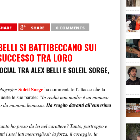
SHARE
SHARE
0 COMMENTS
BELLI SI BATTIBECCANO SUI
 SUCCESSO TRA LORO
CIAL TRA ALEX BELLI E SOLEIL SORGE,
Soleil Sorge
Magazine
ha commentato l’attacco che la
ueste le sue parole:
“In realtà mia madre è un monaco
ato da mamma leonessa.
Ha reagito davanti all’ennesima
nto ho preso da lei nel carattere? Tanto, purtroppo e
i i suoi lati meravigliosi: la forza, il coraggio, la