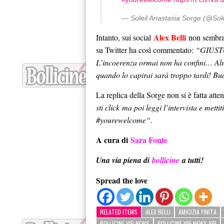
— Soleil Anastasia Sorge (@Sole
Alex Belli
Intanto, sui social
non sembra 
su Twitter ha così commentato:
“GIUSTO
L’incoerenza ormai non ha confini… Alm
quando lo capirai sarà troppo tardi! Bu
La replica della Sorge non si è fatta atten
sti click ma poi leggi l’intervista e met
#yourewelcome“.
A cura di
Sara Fonte
Una via piena di
bollicine
a tutti!
Spread the love
RELATED ITEMS
ALEX BELLI
AMICIZIA FINITA
BOLLICINE VIP NEWS
BOLLICINE VIP NEWS VIP