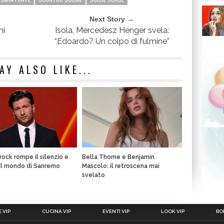
Next Story →
hi
Isola, Mercedesz Henger svela:
“Edoardo? Un colpo di fulmine”
AY ALSO LIKE...
rock rompe il silenzio e
Bella Thorne e Benjamin
il mondo di Sanremo
Mascolo: il retroscena mai
svelato
 VIP
CUCINA VIP
EVENTI VIP
LOOK VIP
BOL