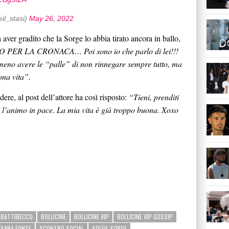
il_stasi)
May 26, 2022
aver gradito che la Sorge lo abbia tirato ancora in ballo,
 PER LA CRONACA… Poi sono io che parlo di lei!!!
eno avere le “palle” di non rinnegare sempre tutto, ma
ona vita”.
dere, al post dell’attore ha così risposto:
“Tieni, prenditi
titi l’animo in pace. La mia vita è già troppo buona. Xoxo
BATTIBECCO
BOLLICINE
BOLLICINE VIP
BOLLICINE VIP GOSSIP
SARA FONTE
SCONTRO SOCIAL
SOLEIL SORGE