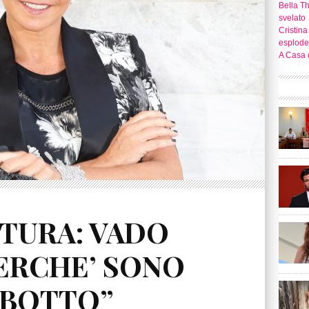
Bella T
svelato
Cristina
esplode
A Casa d
TURA: VADO
PERCHE’ SONO
 BOTTO”