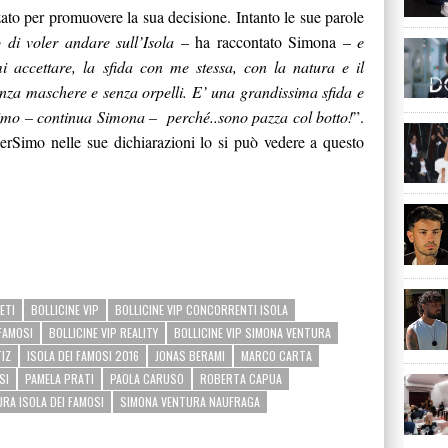
izzato per promuovere la sua decisione. Intanto le sue parole
 di voler andare sull’Isola
– ha raccontato Simona –
e
i accettare, la sfida con me stessa, con la natura e il
senza maschere e senza orpelli. E’ una grandissima sfida e
timo – continua Simona – perché..sono pazza col botto!
”.
perSimo nelle sue dichiarazioni lo si può vedere a questo
ETI
BOLLICINE VIP
BOLLICINE VIP CONCORRENTI ISOLA
 FAMOSI
BOLLICINE VIP REALITY
BOLLICINE VIP SIMONA VENTURA
IZ
ISOLA DEI FAMOSI 2016
JONAS BERAMI
MARCO CARTA
SI
PAMELA PRATI
PAOLA CARUSO
ROBERTA CAPUA
RA ISOLA DEI FAMOSI
SIMONA VENTURA NAUFRAGA