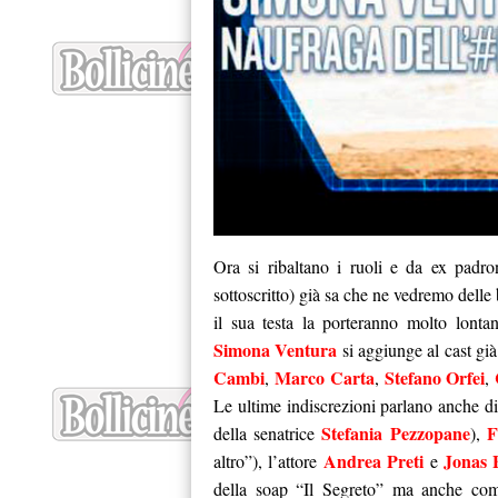
Ora si ribaltano i ruoli e da ex padr
sottoscritto) già sa che ne vedremo delle b
il sua testa la porteranno molto lont
Simona Ventura
si aggiunge al cast gi
Cambi
Marco Carta
Stefano Orfei
,
,
,
Le ultime indiscrezioni parlano anche d
Stefania Pezzopane
F
della senatrice
),
Andrea Preti
Jonas 
altro”), l’attore
e
della soap “Il Segreto” ma anche co