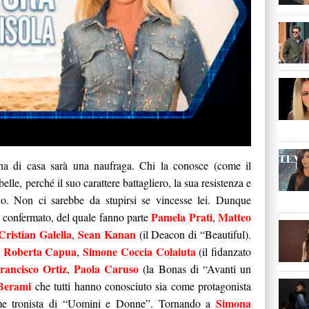
ona di casa sarà una naufraga. Chi la conosce (come il
elle, perché il suo carattere battagliero, la sua resistenza e
ano. Non ci sarebbe da stupirsi se vincesse lei. Dunque
Pamela Prati
Matteo
à confermato, del quale fanno parte
,
Cristian Galella
Sean Kanan
,
(il Deacon di “Beautiful).
Roberta Capua
Simone Coccia Colaiuta
i
,
(il fidanzato
rancisco Ortiz
Paola Caruso
,
(la Bonas di “Avanti un
Berami
che tutti hanno conosciuto sia come protagonista
Simona
me tronista di “Uomini e Donne”. Tornando a