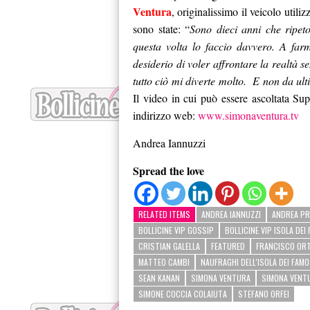
Ventura
, originalissimo il veicolo util
sono state: “
Sono dieci anni che ripeto
questa volta lo faccio davvero. A farm
desiderio di voler affrontare la realtà 
tutto ciò mi diverte molto. E non da ul
Il video in cui può essere ascoltata Su
indirizzo web:
www.simonaventura.tv
Andrea Iannuzzi
Spread the love
RELATED ITEMS
ANDREA IANNUZZI
ANDREA PR
BOLLICINE VIP GOSSIP
BOLLICINE VIP ISOLA DEI
CRISTIAN GALELLA
FEATURED
FRANCISCO ORT
MATTEO CAMBI
NAUFRAGHI DELL'ISOLA DEI FAMO
SEAN KANAN
SIMONA VENTURA
SIMONA VENTU
SIMONE COCCIA COLAIUTA
STEFANO ORFEI