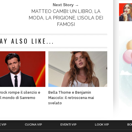
Next Story →
I
MATTEO CAMBI: UN LIBRO, LA
MODA, LA PRIGIONE, L’ISOLA DEI
FAMOSI
AY ALSO LIKE...
rock rompe il silenzio e
Bella Thorne e Benjamin
il mondo di Sanremo
Mascolo: il retroscena mai
svelato
 VIP
CUCINA VIP
EVENTI VIP
LOOK VIP
BOL