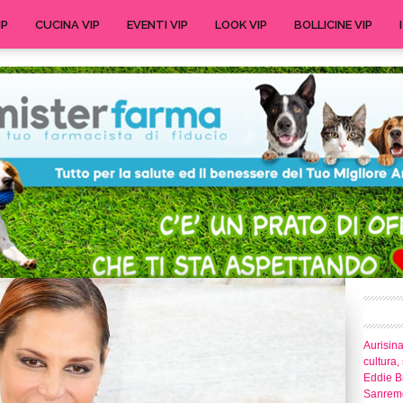
IP
CUCINA VIP
EVENTI VIP
LOOK VIP
BOLLICINE VIP
Aurisina
cultura,
Eddie Br
Sanrem