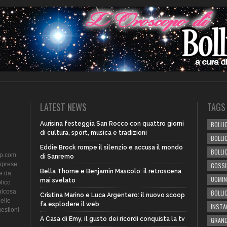
LATEST NEWS
TAGS
Aurisina festeggia San Rocco con quattro giorni
BOLLIC
di cultura, sport, musica e tradizioni
BOLLI
Eddie Brock rompe il silenzio e accusa il mondo
BOLLI
ip.com
di Sanremo
riprese
GOSSI
Bella Thorne e Benjamin Mascolo: il retroscena
te da
UOMIN
mai svelato
lico
alcosa
BOLLI
Cristina Marino e Luca Argentero: il nuovo scoop
delle
fa esplodere il web
INST
uestioni
A Casa di Emy, il gusto dei ricordi conquista la tv
GRAND