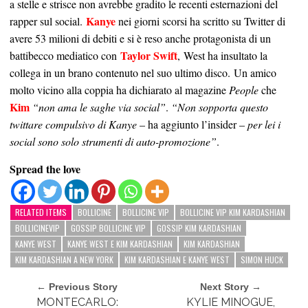
a stelle e strisce non avrebbe gradito le recenti esternazioni del
Kanye
rapper sul social.
nei giorni scorsi ha scritto su Twitter di
avere 53 milioni di debiti e si è reso anche protagonista di un
Taylor Swift
battibecco mediatico con
, West ha insultato la
collega in un brano contenuto nel suo ultimo disco. Un amico
molto vicino alla coppia ha dichiarato al magazine
People
che
Kim
“non ama le saghe via social”
.
“Non sopporta questo
twittare compulsivo di Kanye
– ha aggiunto l’insider –
per lei i
social sono solo strumenti di auto-promozione”
.
Spread the love
RELATED ITEMS
BOLLICINE
BOLLICINE VIP
BOLLICINE VIP KIM KARDASHIAN
BOLLICINEVIP
GOSSIP BOLLICINE VIP
GOSSIP KIM KARDASHIAN
KANYE WEST
KANYE WEST E KIM KARDASHIAN
KIM KARDASHIAN
KIM KARDASHIAN A NEW YORK
KIM KARDASHIAN E KANYE WEST
SIMON HUCK
← Previous Story
Next Story →
MONTECARLO:
KYLIE MINOGUE,