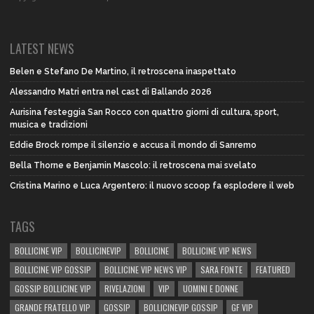
LATEST NEWS
Belen e Stefano De Martino, il retroscena inaspettato
Alessandro Matri entra nel cast di Ballando 2026
Aurisina festeggia San Rocco con quattro giorni di cultura, sport,
musica e tradizioni
Eddie Brock rompe il silenzio e accusa il mondo di Sanremo
Bella Thorne e Benjamin Mascolo: il retroscena mai svelato
Cristina Marino e Luca Argentero: il nuovo scoop fa esplodere il web
TAGS
BOLLICINE VIP
BOLLICINEVIP
BOLLICINE
BOLLICINE VIP NEWS
BOLLICINE VIP GOSSIP
BOLLICINE VIP NEWS VIP
SARA FONTE
FEATURED
GOSSIP BOLLICINE VIP
RIVELAZIONI
VIP
UOMINI E DONNE
GRANDE FRATELLO VIP
GOSSIP
BOLLICINEVIP GOSSIP
GF VIP