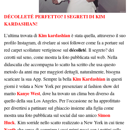
DÉCOLLETÉ
PERFETTO? I SEGRETI DI KIM
KARDASHIAN!
Kim kardashian
L’ultima trovata di
è stata quella, attraverso il suo
profilo Instagram, di rivelare ai suoi follower come fa a portare sul
décolleté
red carpet scollature vertiginose sul
. Il segreto? dei
cerotti sul seno, come mostra la foto pubblicata sul web. Nella
didascalia che accompagna lo scatto ha scritto che usa questo
metodo da anni ma per maggiori dettagli, naturalmente, bisogna
Kim Kardashian
scaricare la sua App. Sempre la bella
in questi
giorni è volata a New York per presenziare al fashion show del
Kanye West
marito
, dove ha trovato un clima ben diverso da
quello della sua Los Angeles. Per l’occasione ne ha approfittato
per divertirsi a pattinare sul ghiaccio insieme alla figlia come
Simon
mostra una foto pubblicata sul social dal suo amico
Huck
. Kim sorride nello scatto realizzato a New York in cui tiene
North
che cerca di compiere i suoi primi passi con i pattini sulla