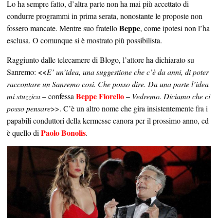
Lo ha sempre fatto, d’altra parte non ha mai più accettato di
condurre programmi in prima serata, nonostante le proposte non
Beppe
fossero mancate. Mentre suo fratello
, come ipotesi non l’ha
esclusa. O comunque si è mostrato più possibilista.
Raggiunto dalle telecamere di Blogo, l’attore ha dichiarato su
<<
Sanremo:
E’ un’idea, una suggestione che c’è da anni, di poter
raccontare un Sanremo così. Che posso dire. Da una parte l’idea
Beppe Fiorello
mi stuzzica
– confessa
–
Vedremo. Diciamo che ci
posso pensare
>>. C’è un altro nome che gira insistentemente fra i
papabili conduttori della kermesse canora per il prossimo anno, ed
Paolo Bonolis
è quello di
.