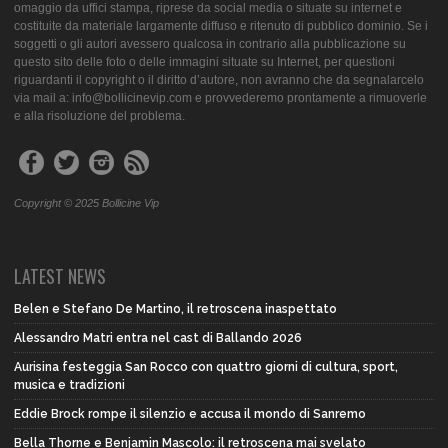
omaggio da uffici stampa, riprese da social media o situate su internet e
costituite da materiale largamente diffuso e ritenuto di pubblico dominio. Se i
soggetti o gli autori avessero qualcosa in contrario alla pubblicazione su
questo sito delle foto o delle immagini situate su Internet, per questioni
riguardanti il copyright o il diritto d’autore, non avranno che da segnalarcelo
via mail a: info@bollicinevip.com e provvederemo prontamente a rimuoverle
e alla risoluzione del problema.
Copyright © 2025 Bollicine Vip
LATEST NEWS
Belen e Stefano De Martino, il retroscena inaspettato
Alessandro Matri entra nel cast di Ballando 2026
Aurisina festeggia San Rocco con quattro giorni di cultura, sport,
musica e tradizioni
Eddie Brock rompe il silenzio e accusa il mondo di Sanremo
Bella Thorne e Benjamin Mascolo: il retroscena mai svelato