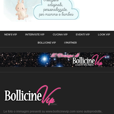
NEWS VIP
INTERVISTE VIP
CUCINA VIP
EVENTI VIP
LOOK VIP
BOLLICINE VIP
I PARTNER
Le foto o immagini presenti su www.bollicinevip.com sono autoprodotte,