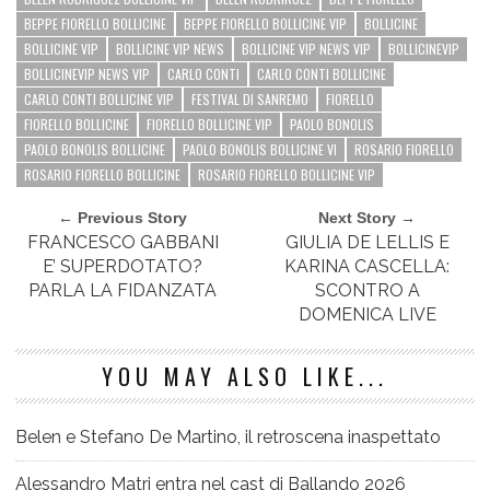
BEPPE FIORELLO BOLLICINE
BEPPE FIORELLO BOLLICINE VIP
BOLLICINE
BOLLICINE VIP
BOLLICINE VIP NEWS
BOLLICINE VIP NEWS VIP
BOLLICINEVIP
BOLLICINEVIP NEWS VIP
CARLO CONTI
CARLO CONTI BOLLICINE
CARLO CONTI BOLLICINE VIP
FESTIVAL DI SANREMO
FIORELLO
FIORELLO BOLLICINE
FIORELLO BOLLICINE VIP
PAOLO BONOLIS
PAOLO BONOLIS BOLLICINE
PAOLO BONOLIS BOLLICINE VI
ROSARIO FIORELLO
ROSARIO FIORELLO BOLLICINE
ROSARIO FIORELLO BOLLICINE VIP
← Previous Story
Next Story →
FRANCESCO GABBANI
GIULIA DE LELLIS E
E’ SUPERDOTATO?
KARINA CASCELLA:
PARLA LA FIDANZATA
SCONTRO A
DOMENICA LIVE
YOU MAY ALSO LIKE...
Belen e Stefano De Martino, il retroscena inaspettato
Alessandro Matri entra nel cast di Ballando 2026