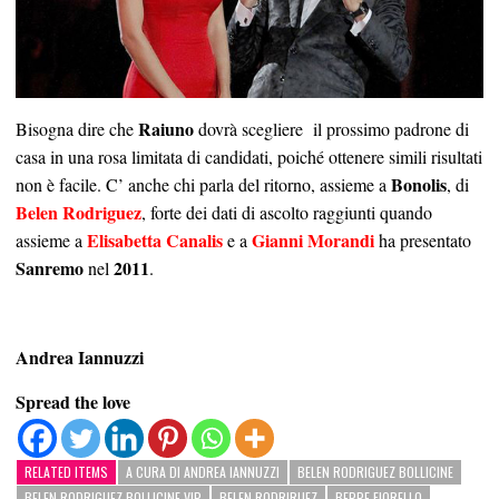
Raiuno
Bisogna dire che
dovrà scegliere il prossimo padrone di
casa in una rosa limitata di candidati, poiché ottenere simili risultati
Bonolis
non è facile. C’ anche chi parla del ritorno, assieme a
, di
Belen Rodriguez
, forte dei dati di ascolto raggiunti quando
Elisabetta Canalis
Gianni Morandi
assieme a
e a
ha presentato
Sanremo
2011
nel
.
Andrea Iannuzzi
Spread the love
RELATED ITEMS
A CURA DI ANDREA IANNUZZI
BELEN RODRIGUEZ BOLLICINE
BELEN RODRIGUEZ BOLLICINE VIP
BELEN RODRIRUEZ
BEPPE FIORELLO