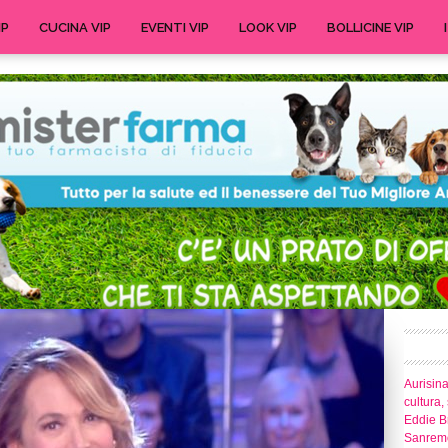
IP
CUCINA VIP
EVENTI VIP
LOOK VIP
BOLLICINE VIP
Aurisina
cultura,
Eddie Br
Sanrem