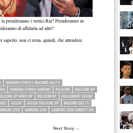
 la prenderanno i vertici Rai? Prenderanno in
eranno di affidarla ad altri?
 saperlo, non ci resta, quindi, che attendere.
E
BARBARA D'URSO E MASSIMO GILETTI
RSO
BARBARA D’URSO SANREMO
BOLLICINE
BOLLICINE VIP
OLLICINE VIP NEWS VIP
BOLLICINEVIP
BOLLICINEVIP GOSSIP
URED
GOSSIP
GOSSIP BOLLICINE VIP
MASSIMO GILETTI
SANREMO 2018
SANREMO 2018
SANREMO 2018 CONDUTTORI
Next Story →