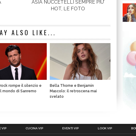
A
ASIA NUCCETELLI SEMPRE PIU’
HOT, LE FOTO
AY ALSO LIKE...
rock rompe il silenzio e
Bella Thorne e Benjamin
il mondo di Sanremo
Mascolo: il retroscena mai
svelato
 VIP
CUCINA VIP
EVENTI VIP
LOOK VIP
BOL