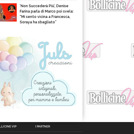
‘Non Succederà Più’, Denise
Farina parla di Marco poi svela:
“Mi sento vicina a Francesca,
Soraya ha sbagliato”
LICINE VIP
I PARTNER