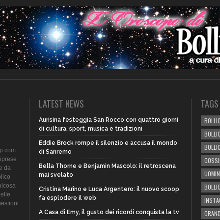
LATEST NEWS
TAGS
Aurisina festeggia San Rocco con quattro giorni
BOLLIC
di cultura, sport, musica e tradizioni
BOLLI
Eddie Brock rompe il silenzio e accusa il mondo
BOLLI
ip.com
di Sanremo
riprese
GOSSI
Bella Thorne e Benjamin Mascolo: il retroscena
te da
UOMIN
mai svelato
lico
alcosa
BOLLI
Cristina Marino e Luca Argentero: il nuovo scoop
delle
fa esplodere il web
INST
uestioni
A Casa di Emy, il gusto dei ricordi conquista la tv
GRAND