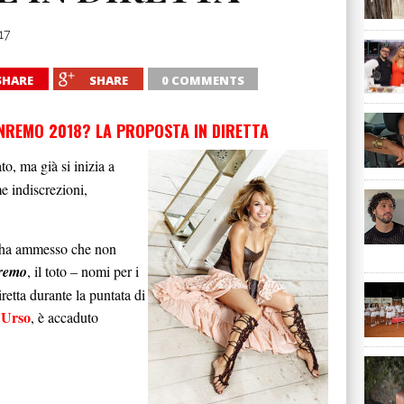
17
SHARE
SHARE
0 COMMENTS
REMO 2018? LA PROPOSTA IN DIRETTA
o, ma già si inizia a
me indiscrezioni,
ha ammesso che non
nremo
, il toto – nomi per i
iretta durante la puntata di
’Urso
, è accaduto