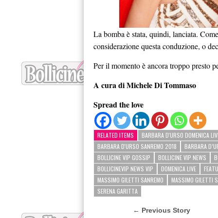
La bomba è stata, quindi, lanciata. Come
considerazione questa conduzione, o decid
Per il momento è ancora troppo presto per
A cura di Michele Di Tommaso
Spread the love
RELATED ITEMS
BARBARA D'URSO DOMENICA LIV
BARBARA D'URSO SANREMO 2018
BARBARA D’U
BOLLICINE VIP GOSSIP
BOLLICINE VIP NEWS
B
BOLLICINEVIP NEWS VIP
DOMENICA LIVE
FEAT
MASSIMO GILETTI SANREMO
MASSIMO GILETTI 
SERENA GARITTA
← Previous Story