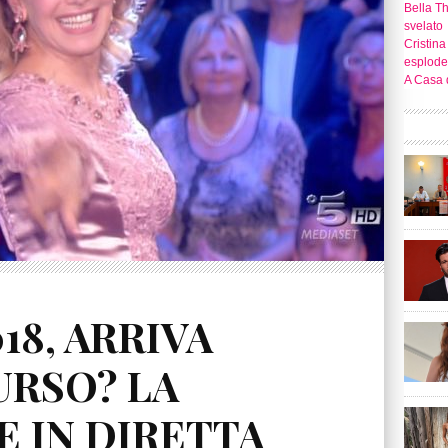
Bella T
svelato
Cristina
esplode
A Casa d
18, ARRIVA
URSO? LA
E IN DIRETTA