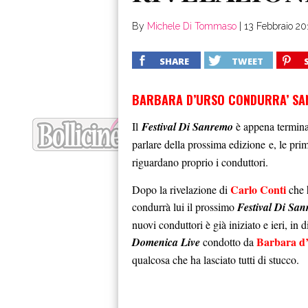
By
Michele Di Tommaso
|
13 Febbraio 20
SHARE
TWEET
BARBARA D’URSO CONDURRA’ SAN
Il
Festival Di Sanremo
è appena terminat
parlare della prossima edizione
e, le pri
riguardano proprio i conduttori.
Carlo Conti
Dopo la rivelazione di
che 
condurrà lui il prossimo
Festival Di Sa
nuovi conduttori è già iniziato e ieri, in d
Barbara d
Domenica Live
condotto da
qualcosa che ha lasciato tutti di stucco.