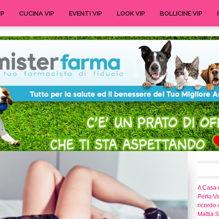
IP
CUCINA VIP
EVENTI VIP
LOOK VIP
BOLLICINE VIP
A Casa d
Perla Va
ricordo 
Mattia S