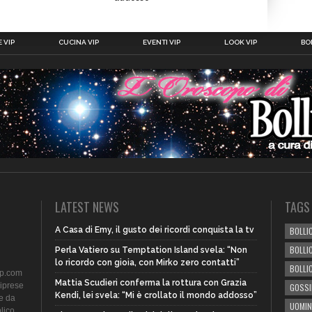
 VIP
CUCINA VIP
EVENTI VIP
LOOK VIP
BOL
LATEST NEWS
TAGS
A Casa di Emy, il gusto dei ricordi conquista la tv
BOLLIC
BOLLI
Perla Vatiero su Temptation Island svela: “Non
lo ricordo con gioia, con Mirko zero contatti”
BOLLI
ip.com
Mattia Scudieri conferma la rottura con Grazia
riprese
GOSSI
Kendi, lei svela: “Mi è crollato il mondo addosso”
te da
UOMIN
lico