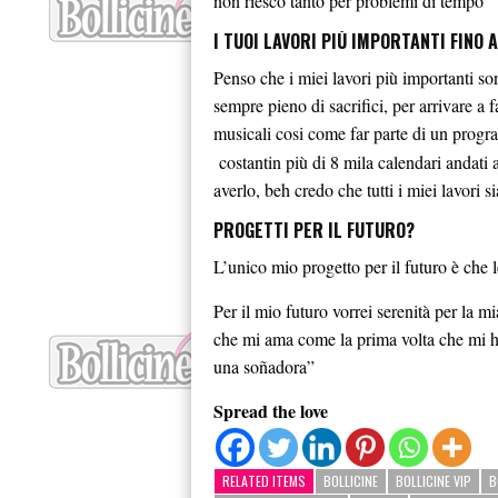
non riesco tanto per problemi di tempo
I TUOI LAVORI PIÙ IMPORTANTI FINO 
Penso che i miei lavori più importanti son
sempre pieno di sacrifici, per arrivare a f
musicali cosi come far parte di un pro
costantin più di 8 mila calendari andati 
averlo, beh credo che tutti i miei lavori s
PROGETTI PER IL FUTURO?
L’unico mio progetto per il futuro è che 
Per il mio futuro vorrei serenità per la 
che mi ama come la prima volta che mi ha
una soñadora”
Spread the love
RELATED ITEMS
BOLLICINE
BOLLICINE VIP
B