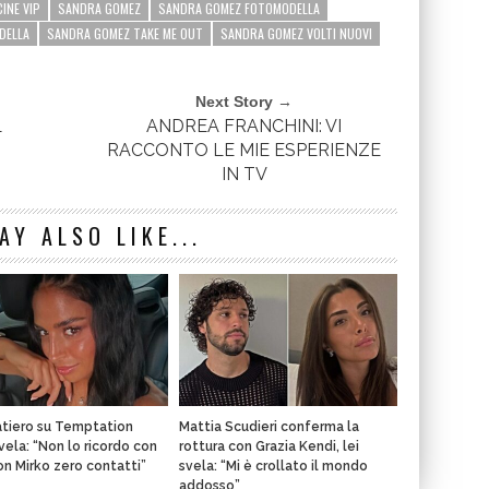
INE VIP
SANDRA GOMEZ
SANDRA GOMEZ FOTOMODELLA
DELLA
SANDRA GOMEZ TAKE ME OUT
SANDRA GOMEZ VOLTI NUOVI
Next Story →
L
ANDREA FRANCHINI: VI
RACCONTO LE MIE ESPERIENZE
IN TV
AY ALSO LIKE...
atiero su Temptation
Mattia Scudieri conferma la
svela: “Non lo ricordo con
rottura con Grazia Kendi, lei
con Mirko zero contatti”
svela: “Mi è crollato il mondo
addosso”