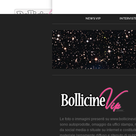
NEWS VIP
INTERVISTE
Le foto o immagini presenti su www.bollicinev
sono autoprodotte, omaggio da uffici stampa, 
da social media o situate su internet e costitui
materiale largamente diffuso e ritenuto di pubb