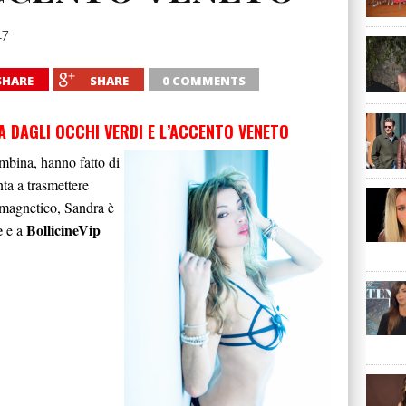
17
SHARE
SHARE
0 COMMENTS
 DAGLI OCCHI VERDI E L’ACCENTO VENETO
ambina, hanno fatto di
ta a trasmettere
 magnetico, Sandra è
e
BollicineVip
e a