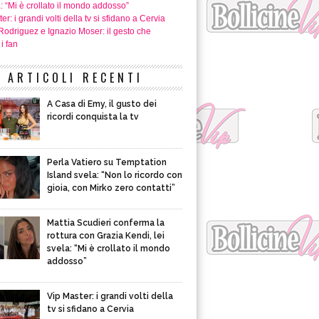
a: “Mi è crollato il mondo addosso”
er: i grandi volti della tv si sfidano a Cervia
Rodriguez e Ignazio Moser: il gesto che
i fan
ARTICOLI RECENTI
A Casa di Emy, il gusto dei
ricordi conquista la tv
Perla Vatiero su Temptation
Island svela: “Non lo ricordo con
gioia, con Mirko zero contatti”
Mattia Scudieri conferma la
rottura con Grazia Kendi, lei
svela: “Mi è crollato il mondo
addosso”
Vip Master: i grandi volti della
tv si sfidano a Cervia