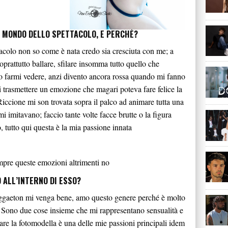
L MONDO DELLO SPETTACOLO, E PERCHÉ?
acolo non so come è nata credo sia cresciuta con me; a
oprattutto ballare, sfilare insomma tutto quello che
o farmi vedere, anzi divento ancora rossa quando mi fanno
trasmettere un emozione che magari poteva fare felice la
iccione mi son trovata sopra il palco ad animare tutta una
i imitavano; faccio tante volte facce brutte o la figura
, tutto qui questa è la mia passione innata
empre queste emozioni altrimenti no
 ALL’INTERNO DI ESSO?
ggaeton mi venga bene, amo questo genere perché è molto
e. Sono due cose insieme che mi rappresentano sensualità e
are la fotomodella è una delle mie passioni principali idem