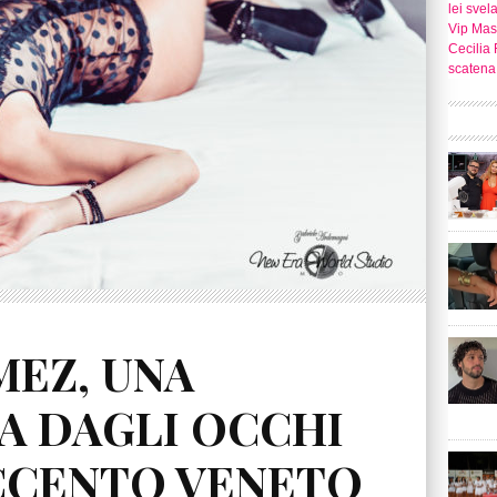
lei svel
Vip Mast
Cecilia 
scatena 
EZ, UNA
A DAGLI OCCHI
ACCENTO VENETO