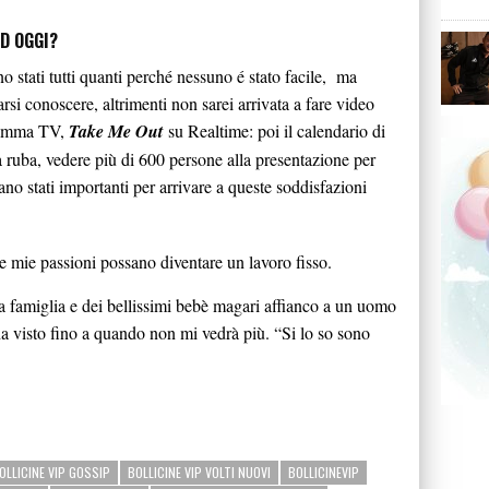
AD OGGI?
o stati tutti quanti perché nessuno é stato facile, ma
arsi conoscere, altrimenti non sarei arrivata a fare video
gramma TV,
Take Me Out
su Realtime: poi il calendario di
a ruba, vedere più di 600 persone alla presentazione per
iano stati importanti per arrivare a queste soddisfazioni
le mie passioni possano diventare un lavoro fisso.
mia famiglia e dei bellissimi bebè magari affianco a un uomo
 visto fino a quando non mi vedrà più. “Si lo so sono
OLLICINE VIP GOSSIP
BOLLICINE VIP VOLTI NUOVI
BOLLICINEVIP