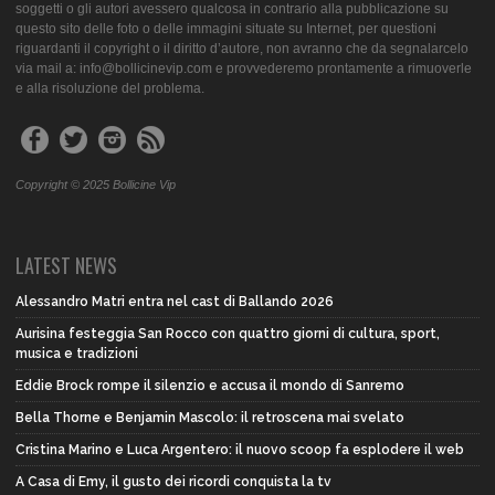
soggetti o gli autori avessero qualcosa in contrario alla pubblicazione su
questo sito delle foto o delle immagini situate su Internet, per questioni
riguardanti il copyright o il diritto d’autore, non avranno che da segnalarcelo
via mail a: info@bollicinevip.com e provvederemo prontamente a rimuoverle
e alla risoluzione del problema.
Copyright © 2025 Bollicine Vip
LATEST NEWS
Alessandro Matri entra nel cast di Ballando 2026
Aurisina festeggia San Rocco con quattro giorni di cultura, sport,
musica e tradizioni
Eddie Brock rompe il silenzio e accusa il mondo di Sanremo
Bella Thorne e Benjamin Mascolo: il retroscena mai svelato
Cristina Marino e Luca Argentero: il nuovo scoop fa esplodere il web
A Casa di Emy, il gusto dei ricordi conquista la tv