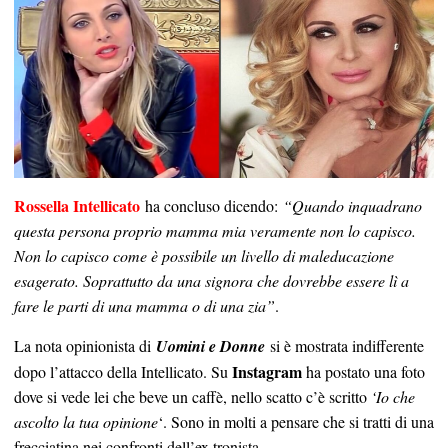
Rossella Intellicato
ha concluso dicendo:
“Quando inquadrano
questa persona proprio mamma mia veramente non lo capisco.
Non lo capisco come è possibile un livello di maleducazione
esagerato. Soprattutto da una signora che dovrebbe essere lì a
fare le parti di una mamma o di una zia”
.
La nota opinionista di
Uomini e Donne
si è mostrata indifferente
Instagram
dopo l’attacco della Intellicato. Su
ha postato una foto
dove si vede lei che beve un caffè, nello scatto c’è scritto
‘Io che
ascolto la tua opinione
‘. Sono in molti a pensare che si tratti di una
frecciatina nei confronti dell’ex tronista.