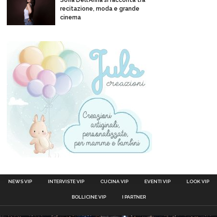
Sofia Dell’Anna si racconta tra
recitazione, moda e grande
cinema
NEWS VIP
INTERVISTE VIP
CUCINA VIP
EVENTI VIP
LOOK VIP
BOLLICINE VIP
I PARTNER