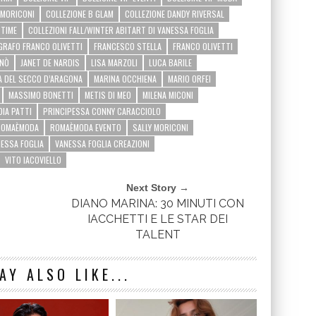
Y MORICONI
COLLEZIONE B GLAM
COLLEZIONE DANDY RIVERSAL
 TIME
COLLEZIONI FALL/WINTER ABITART DI VANESSA FOGLIA
GRAFO FRANCO OLIVETTI
FRANCESCO STELLA
FRANCO OLIVETTI
NÒ
JANET DE NARDIS
LISA MARZOLI
LUCA BARILE
A DEL SECCO D’ARAGONA
MARINA OCCHIENA
MARIO ORFEI
MASSIMO BONETTI
METIS DI MEO
MILENA MICONI
DIA PATTI
PRINCIPESSA CONNY CARACCIOLO
ROMAÈMODA
ROMAÈMODA EVENTO
SALLY MORICONI
ESSA FOGLIA
VANESSA FOGLIA CREAZIONI
VITO IACOVIELLO
Next Story →
DIANO MARINA: 30 MINUTI CON
IACCHETTI E LE STAR DEI
TALENT
AY ALSO LIKE...