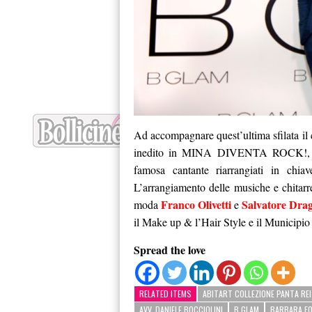
Ad accompagnare quest’ultima sfilata il
inedito in MINA DIVENTA ROCK!, un 
famosa cantante riarrangiati in chiav
L’arrangiamento delle musiche e chitar
Franco Olivetti
Salvatore Dra
moda
e
il Make up & l’Hair Style e il Municipio 
Spread the love
RELATED ITEMS
ABITART COLLEZIONE PANTA REI
AVV. DANIELE BOCCIOLINI
B GLAM
BARBARA FO