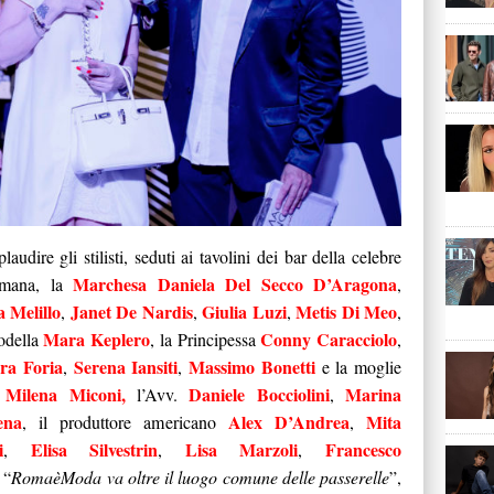
audire gli stilisti, seduti ai tavolini dei bar della celebre
Marchesa Daniela Del Secco D’Aragona
omana, la
,
 Melillo
Janet De Nardis
Giulia Luzi
Metis Di Meo
,
,
,
,
Mara Keplero
Conny Caracciolo
odella
, la Principessa
,
ra Foria
Serena Iansiti
Massimo Bonetti
,
,
e la moglie
Milena Miconi,
Daniele Bocciolini
Marina
,
l’Avv.
,
ena
Alex D’Andrea
Mita
, il produttore americano
,
i
Elisa Silvestrin
Lisa Marzoli
Francesco
,
,
,
 “
RomaèModa va oltre il luogo comune delle passerelle
”,