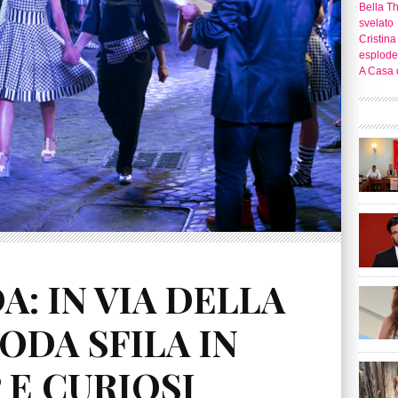
Bella T
svelato
Cristina
esplode
A Casa d
: IN VIA DELLA
ODA SFILA IN
 E CURIOSI