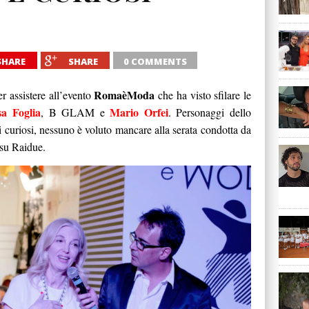
SHARE
SHARE
0 COMMENTS
RomaèModa
r assistere all’evento
che ha visto sfilare le
a Foglia
Mario Orfei
, B GLAM e
. Personaggi dello
i curiosi, nessuno è voluto mancare alla serata condotta da
su Raidue.