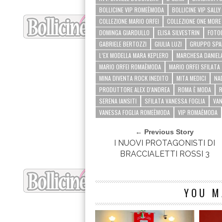
BOLLICINE VIP ROMEÈMODA
BOLLICINE VIP SALL
COLLEZIONE MARIO ORFEI
COLLEZIONE ONE MORE
DOMINGA GIARDULLO
ELISA SILVESTRIN
FOTO
GABRIELE BERTOZZI
GIULIA LUZI
GRUPPO SPA
L’EX MODELLA MARA KEPLERO
MARCHESA DANIEL
MARIO ORFEI ROMAÈMODA
MARIO ORFEI SFILATA
MINA DIVENTA ROCK INEDITO
MITA MEDICI
NA
PRODUTTORE ALEX D’ANDREA
ROMA È MODA
SERENA IANSITI
SFILATA VANESSA FOGLIA
VAN
VANESSA FOGLIA ROMEÈMODA
VIP ROMAÈMODA
← Previous Story
I NUOVI PROTAGONISTI DI
BRACCIALETTI ROSSI 3
YOU M