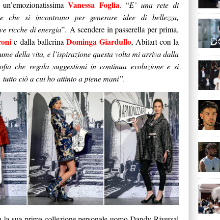
Vanessa Foglia
a un’emozionatissima
. “
E’ una rete di
se che si incontrano per generare idee di bellezza,
ive ricche di energia
”. A scendere in passerella per prima,
coni
Dominga Giardullo
e dalla ballerina
, Abitart con la
iume della vita, e l’ispirazione questa volta mi arriva dalla
ofia che regala suggestioni in continua evoluzione e si
 tutto ciò a cui ho attinto a piene mani”.
n la sua prima collezione personale uomo Dandy Riversal