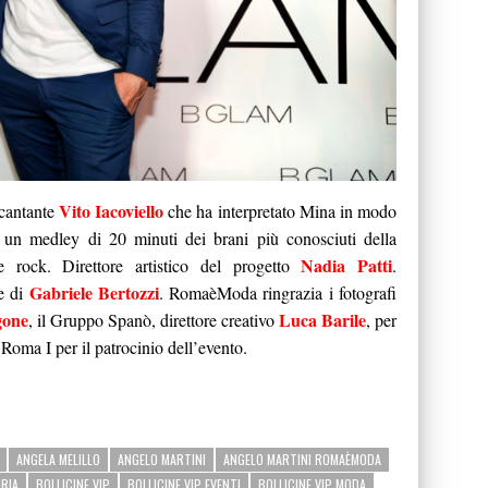
Vito Iacoviello
 cantante
che ha interpretato Mina in modo
medley di 20 minuti dei brani più conosciuti della
Nadia Patti
e rock. Direttore artistico del progetto
.
Gabriele Bertozzi
re di
. RomaèModa ringrazia i fotografi
gone
Luca Barile
, il Gruppo Spanò, direttore creativo
, per
Roma I per il patrocinio dell’evento.
ANGELA MELILLO
ANGELO MARTINI
ANGELO MARTINI ROMAÈMODA
RIA
BOLLICINE VIP
BOLLICINE VIP EVENTI
BOLLICINE VIP MODA