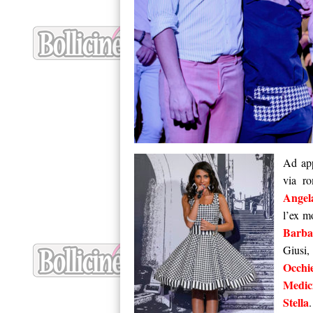
Ad appl
via r
Angela
l’ex m
Barba
Giusi
Occhi
Medic
Stella
.