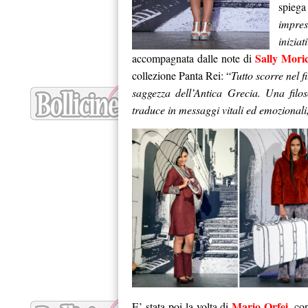
spieg
impre
iniziat
Sally Mori
accompagnata dalle note di
collezione Panta Rei: “
Tutto scorre nel f
saggezza dell’Antica Grecia. Una filos
traduce in messaggi vitali ed emozionali,
Mario Orfei
E’ stata poi la volta di
, co