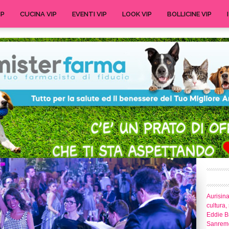
IP
CUCINA VIP
EVENTI VIP
LOOK VIP
BOLLICINE VIP
Aurisina
cultura,
Eddie Br
Sanrem