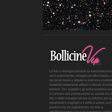
Le foto o immagini presenti su www.bollicinev
sono autoprodotte, omaggio da uffici stampa, 
da social media o situate su internet e costitui
materiale largamente diffuso e ritenuto di pubb
dominio. Se i soggetti o gli autori avessero qu
in contrario alla pubblicazione su questo sito 
foto o delle immagini situate su Internet, per q
riguardanti il copyright o il diritto d’autore, non
avranno che da segnalarcelo via mail a:
info@bollicinevip.com e provvederemo pront