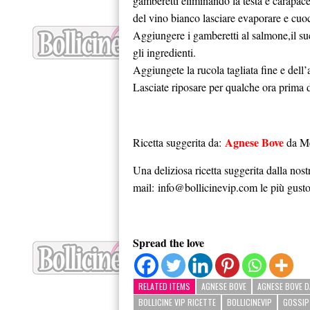
gamberetti eliminando la testa e carapace 
del vino bianco lasciare evaporare e cuoc
Aggiungere i gamberetti al salmone,il su
gli ingredienti.
Aggiungete la rucola tagliata fine e dell’a
Lasciate riposare per qualche ora prima d
Agnese Bove
Ricetta suggerita da:
da M
Una deliziosa ricetta suggerita dalla nost
mail:
info@bollicinevip.com
le più gust
Spread the love
RELATED ITEMS
AGNESE BOVE
AGNESE BOVE D
BOLLICINE VIP RICETTE
BOLLICINEVIP
GOSSIP 