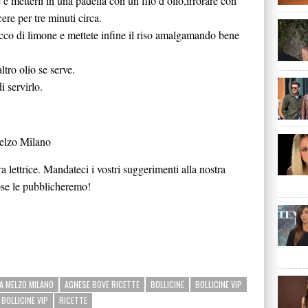
e metterli in una padella con un filo d’olio,irrorare con
ere per tre minuti circa.
cco di limone e mettete infine il riso amalgamando bene
ltro olio se serve.
i servirlo.
elzo Milano
ra lettrice. Mandateci i vostri suggerimenti alla nostra
ose le pubblicheremo!
A MELZO MILANO
AGNESE BOVE RICETTE
BOLLICINE
BOLLICINE VIP
BOLLICINE VIP
RICETTE