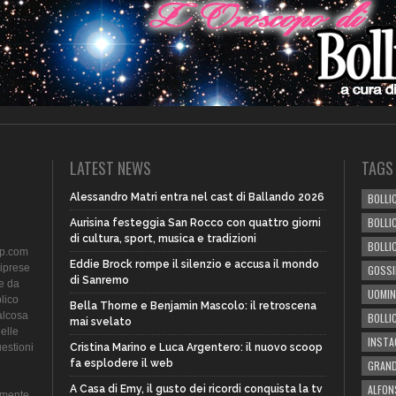
LATEST NEWS
TAGS
Alessandro Matri entra nel cast di Ballando 2026
BOLLIC
BOLLI
Aurisina festeggia San Rocco con quattro giorni
di cultura, sport, musica e tradizioni
BOLLI
ip.com
Eddie Brock rompe il silenzio e accusa il mondo
riprese
GOSSI
di Sanremo
te da
UOMIN
lico
Bella Thorne e Benjamin Mascolo: il retroscena
alcosa
BOLLI
mai svelato
delle
INST
uestioni
Cristina Marino e Luca Argentero: il nuovo scoop
fa esplodere il web
GRAND
ALFON
A Casa di Emy, il gusto dei ricordi conquista la tv
amente