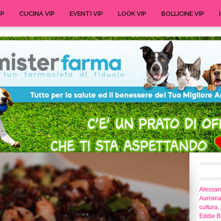
IP
CUCINA VIP
EVENTI VIP
LOOK VIP
BOLLICINE VIP
Alessand
Aurisina
cultura,
Eddie Br