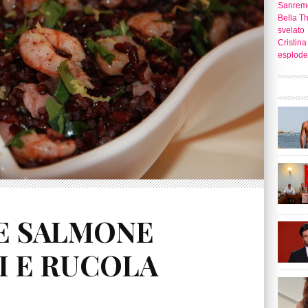
Sanrem
Bella T
svelato
Cristina
esplode
E SALMONE
 E RUCOLA