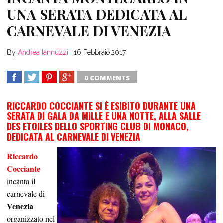
UNA SERATA DEDICATA AL
CARNEVALE DI VENEZIA
By
Andrea Iannuzzi
|
16 Febbraio 2017
0 COMMENTS
SHARE
TWEET
SHARE
SHARE
RICCARDO COCCIANTE SI È ESIBITO DURANTE UNA
SERATA DI GALA DA MILLE E UNA NOTTE, ALLA SALLE
DES ETOILES DELLO SPORTING CLUB DI MONACO,
DEDICATA AL CARNEVALE DI VENEZIA
Riccardo
Cocciante
incanta il
carnevale di
Venezia
organizzato nel