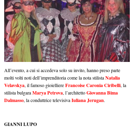
All’evento, a cui si accedeva solo su invito, hanno preso parte
Natalia
molti volti noti dell’imprenditoria come la nota stilista
Velavskya
Francoise Caronia Ciribelli
, il famoso gioielliere
, la
Marya Petrova
Giovanna Bima
stilista bulgara
, l’architetto
Dalmasso
Iuliana Jerugan
, la conduttrice televisiva
.
GIANNI LUPO