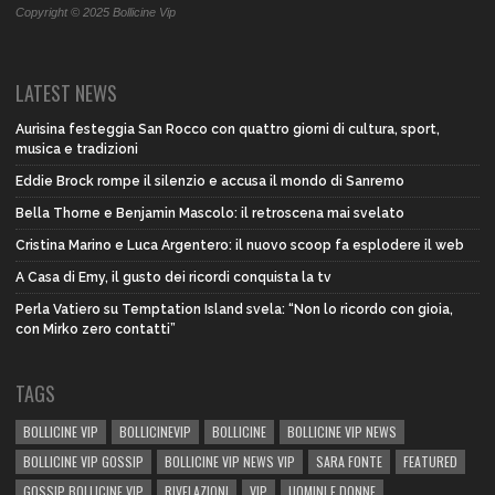
Copyright © 2025 Bollicine Vip
LATEST NEWS
Aurisina festeggia San Rocco con quattro giorni di cultura, sport,
musica e tradizioni
Eddie Brock rompe il silenzio e accusa il mondo di Sanremo
Bella Thorne e Benjamin Mascolo: il retroscena mai svelato
Cristina Marino e Luca Argentero: il nuovo scoop fa esplodere il web
A Casa di Emy, il gusto dei ricordi conquista la tv
Perla Vatiero su Temptation Island svela: “Non lo ricordo con gioia,
con Mirko zero contatti”
TAGS
BOLLICINE VIP
BOLLICINEVIP
BOLLICINE
BOLLICINE VIP NEWS
BOLLICINE VIP GOSSIP
BOLLICINE VIP NEWS VIP
SARA FONTE
FEATURED
GOSSIP BOLLICINE VIP
RIVELAZIONI
VIP
UOMINI E DONNE