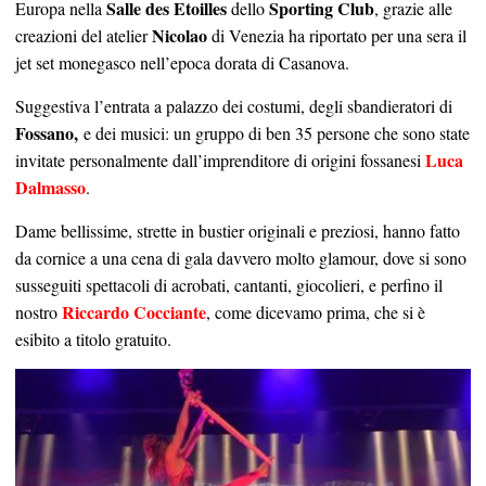
Salle des Etoilles
Sporting Club
Europa nella
dello
, grazie alle
Nicolao
creazioni del atelier
di Venezia ha riportato per una sera il
jet set monegasco nell’epoca dorata di Casanova.
Suggestiva l’entrata a palazzo dei costumi, degli sbandieratori di
Fossano,
e dei musici: un gruppo di ben 35 persone che sono state
Luca
invitate personalmente dall’imprenditore di origini fossanesi
Dalmasso
.
Dame bellissime, strette in bustier originali e preziosi, hanno fatto
da cornice a una cena di gala davvero molto glamour, dove si sono
susseguiti spettacoli di acrobati, cantanti, giocolieri, e perfino il
Riccardo Cocciante
nostro
, come dicevamo prima, che si è
esibito a titolo gratuito.