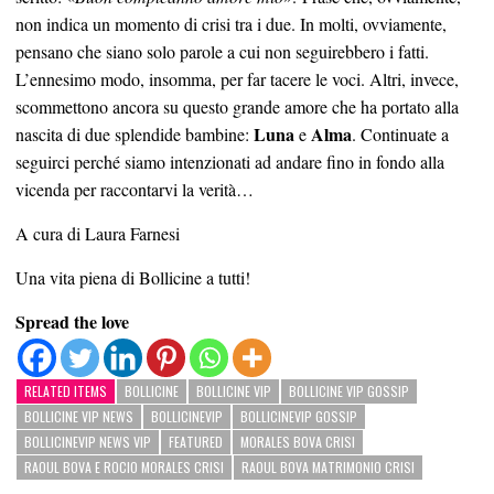
non indica un momento di crisi tra i due. In molti, ovviamente,
pensano che siano solo parole a cui non seguirebbero i fatti.
L’ennesimo modo, insomma, per far tacere le voci. Altri, invece,
scommettono ancora su questo grande amore che ha portato alla
Luna
Alma
nascita di due splendide bambine:
e
. Continuate a
seguirci perché siamo intenzionati ad andare fino in fondo alla
vicenda per raccontarvi la verità…
A cura di Laura Farnesi
Una vita piena di Bollicine a tutti!
Spread the love
RELATED ITEMS
BOLLICINE
BOLLICINE VIP
BOLLICINE VIP GOSSIP
BOLLICINE VIP NEWS
BOLLICINEVIP
BOLLICINEVIP GOSSIP
BOLLICINEVIP NEWS VIP
FEATURED
MORALES BOVA CRISI
RAOUL BOVA E ROCIO MORALES CRISI
RAOUL BOVA MATRIMONIO CRISI