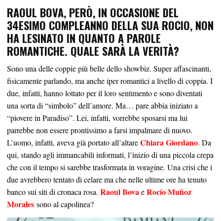
RAOUL BOVA, PERÒ, IN OCCASIONE DEL
34ESIMO COMPLEANNO DELLA SUA ROCIO, NON
HA LESINATO IN QUANTO A PAROLE
ROMANTICHE. QUALE SARÀ LA VERITÀ?
Sono una delle coppie più belle dello showbiz. Super affascinanti,
fisicamente parlando, ma anche iper romantici a livello di coppia. I
due, infatti, hanno lottato per il loro sentimento e sono diventati
una sorta di “simbolo” dell’amore. Ma… pare abbia iniziato a
“piovere in Paradiso”. Lei, infatti, vorrebbe sposarsi ma lui
parrebbe non essere prontissimo a farsi impalmare di nuovo.
Chiara Giordano
L’uomo, infatti, aveva già portato all’altare
. Da
qui, stando agli immancabili informati, l’inizio di una piccola crepa
che con il tempo si sarebbe trasformata in voragine. Una crisi che i
due avrebbero tentato di celare ma che nelle ultime ore ha tenuto
Raoul Bova
Rocío Muñoz
banco sui siti di cronaca rosa.
e
Morales
sono al capolinea?