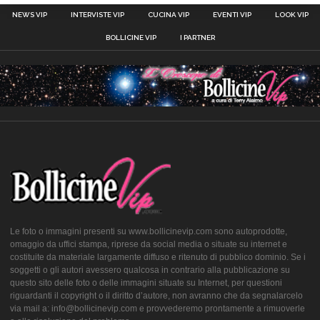
NEWS VIP
INTERVISTE VIP
CUCINA VIP
EVENTI VIP
LOOK VIP
BOLLICINE VIP
I PARTNER
Le foto o immagini presenti su www.bollicinevip.com sono autoprodotte,
omaggio da uffici stampa, riprese da social media o situate su internet e
costituite da materiale largamente diffuso e ritenuto di pubblico dominio. Se i
soggetti o gli autori avessero qualcosa in contrario alla pubblicazione su
questo sito delle foto o delle immagini situate su Internet, per questioni
riguardanti il copyright o il diritto d’autore, non avranno che da segnalarcelo
via mail a: info@bollicinevip.com e provvederemo prontamente a rimuoverle