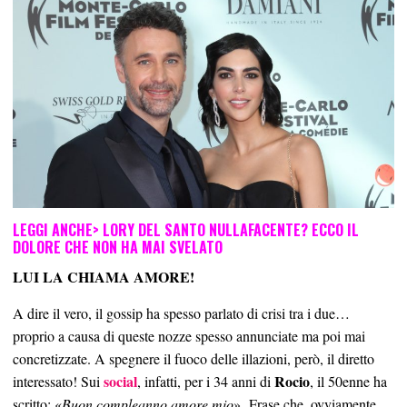
LEGGI ANCHE>
LORY DEL SANTO NULLAFACENTE? ECCO IL
DOLORE CHE NON HA MAI SVELATO
LUI LA CHIAMA AMORE!
A dire il vero, il gossip ha spesso parlato di crisi tra i due…
proprio a causa di queste nozze spesso annunciate ma poi mai
concretizzate. A spegnere il fuoco delle illazioni, però, il diretto
social
Rocio
interessato! Sui
, infatti, per i 34 anni di
, il 50enne ha
scritto: «
Buon compleanno amore mio
». Frase che, ovviamente,