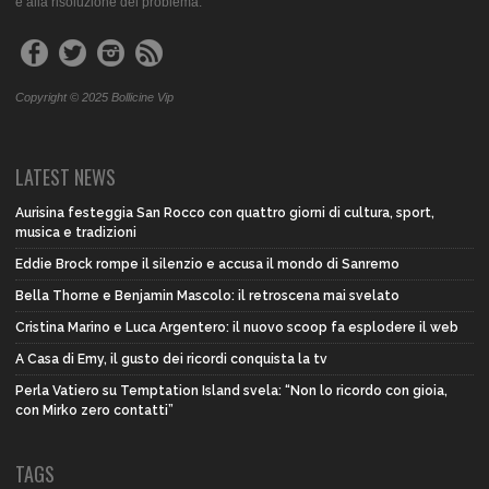
e alla risoluzione del problema.
Copyright © 2025 Bollicine Vip
LATEST NEWS
Aurisina festeggia San Rocco con quattro giorni di cultura, sport,
musica e tradizioni
Eddie Brock rompe il silenzio e accusa il mondo di Sanremo
Bella Thorne e Benjamin Mascolo: il retroscena mai svelato
Cristina Marino e Luca Argentero: il nuovo scoop fa esplodere il web
A Casa di Emy, il gusto dei ricordi conquista la tv
Perla Vatiero su Temptation Island svela: “Non lo ricordo con gioia,
con Mirko zero contatti”
TAGS