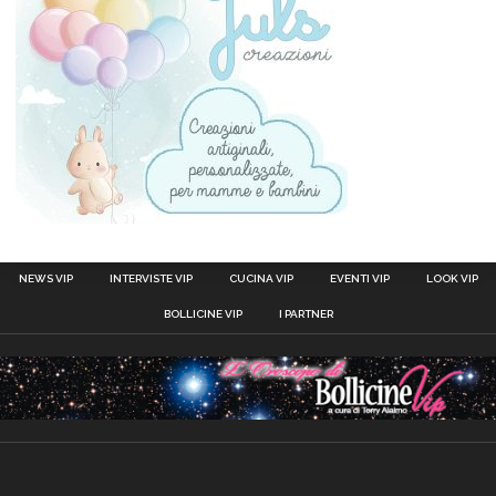
NEWS VIP
INTERVISTE VIP
CUCINA VIP
EVENTI VIP
LOOK VIP
BOLLICINE VIP
I PARTNER