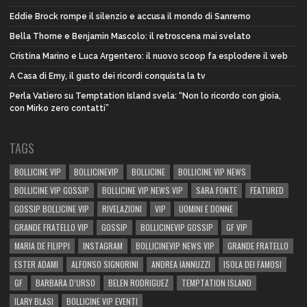
Eddie Brock rompe il silenzio e accusa il mondo di Sanremo
Bella Thorne e Benjamin Mascolo: il retroscena mai svelato
Cristina Marino e Luca Argentero: il nuovo scoop fa esplodere il web
A Casa di Emy, il gusto dei ricordi conquista la tv
Perla Vatiero su Temptation Island svela: “Non lo ricordo con gioia,
con Mirko zero contatti”
TAGS
BOLLICINE VIP
BOLLICINEVIP
BOLLICINE
BOLLICINE VIP NEWS
BOLLICINE VIP GOSSIP
BOLLICINE VIP NEWS VIP
SARA FONTE
FEATURED
GOSSIP BOLLICINE VIP
RIVELAZIONI
VIP
UOMINI E DONNE
GRANDE FRATELLO VIP
GOSSIP
BOLLICINEVIP GOSSIP
GF VIP
MARIA DE FILIPPI
INSTAGRAM
BOLLICINEVIP NEWS VIP
GRANDE FRATELLO
ESTER ADAMI
ALFONSO SIGNORINI
ANDREA IANNUZZI
ISOLA DEI FAMOSI
GF
BARBARA D’URSO
BELEN RODRIGUEZ
TEMPTATION ISLAND
ILARY BLASI
BOLLICINE VIP EVENTI