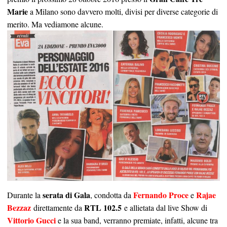
Marie
a Milano sono davvero molti, divisi per diverse categorie di
merito. Ma vediamone alcune.
serata di Gala
Fernando Proce
Rajae
Durante la
, condotta da
e
Bezzaz
RTL 102.5
direttamente da
e allietata dal live Show di
Vittorio Gucci
e la sua band, verranno premiate, infatti, alcune tra