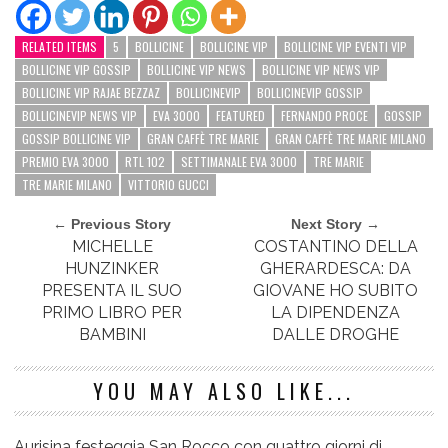
RELATED ITEMS
5
BOLLICINE
BOLLICINE VIP
BOLLICINE VIP EVENTI VIP
BOLLICINE VIP GOSSIP
BOLLICINE VIP NEWS
BOLLICINE VIP NEWS VIP
BOLLICINE VIP RAJAE BEZZAZ
BOLLICINEVIP
BOLLICINEVIP GOSSIP
BOLLICINEVIP NEWS VIP
EVA 3000
FEATURED
FERNANDO PROCE
GOSSIP
GOSSIP BOLLICINE VIP
GRAN CAFFÈ TRE MARIE
GRAN CAFFÈ TRE MARIE MILANO
PREMIO EVA 3000
RTL 102
SETTIMANALE EVA 3000
TRE MARIE
TRE MARIE MILANO
VITTORIO GUCCI
← Previous Story
Next Story →
MICHELLE
COSTANTINO DELLA
HUNZINKER
GHERARDESCA: DA
PRESENTA IL SUO
GIOVANE HO SUBITO
PRIMO LIBRO PER
LA DIPENDENZA
BAMBINI
DALLE DROGHE
YOU MAY ALSO LIKE...
Aurisina festeggia San Rocco con quattro giorni di