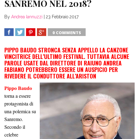
SANREMO NEL 2018?
By
Andrea Iannuzzi
|
23 Febbraio 2017
0 COMMENTS
SHARE
TWEET
SHARE
SHARE
PIPPO BAUDO STRONCA SENZA APPELLO LA CANZONE
VINCITRICE DELL’ULTIMO FESTIVAL. TUTTAVIA ALCUNE
PAROLE USATE DAL DIRETTORE DI RAIUNO ANDREA
FABIANO POTREBBERO ESSERE UN AUSPICIO PER
RIVEDERE IL CONDUTTORE ALL’ARISTON
Pippo Baudo
torna a essere
protagonista di
una polemica su
Sanremo.
Secondo il
celebre