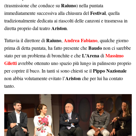
Raiuno
(trasmissione che conduce su
) nella puntata
Festival
immediatamente successiva alla chiusura del
, quella
tradizionalmente dedicata ai riascolti delle canzoni e trasmessa in
Ariston
diretta proprio dal teatro
.
Raiuno
Andrea Fabiano
Tuttavia il direttore di
,
, qualche giorno
Baudo
prima di detta puntata, ha fatto presente che
non ci sarebbe
L’Arena
Massimo
stato per un problema di bronchite e che
di
Giletti
avrebbe ottenuto uno spazio più lungo in palinsesto proprio
Pippo Nazionale
per coprire il buco. In tanti si sono chiesti se il
Ariston
non abbia volutamente evitato l’
che per lui ha contato
tanto.