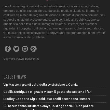
Le foto o immagini presenti su www.bollicinevip.com sono autoprodotte,
omaggio da uffici stampa, riprese da social media o situate su internet e
costituite da materiale largamente diffuso e ritenuto di pubblico dominio. Se i
soggetti o gli autori avessero qualcosa in contrario alla pubblicazione su
questo sito delle foto o delle immagini situate su Internet, per questioni
riguardanti il copyright o il diritto d’autore, non avranno che da segnalarcelo
via mail a: info@bollicinevip.com e provvederemo prontamente a rimuoverle
e alla risoluzione del problema.
Copyright © 2025 Bollicine Vip
LATEST NEWS
Vip Master: i grandi volti della tv si sfidano a Cervia
Cecilia Rodriguez e Ignazio Moser: il gesto che scatena i fan
Bradley Cooper e Gigi Hadid, due anelli accendono i rumors
Gli haters fanno infuriare Soraya, lo sfogo social: “Non potete