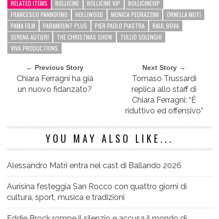
RELATED ITEMS
BOLLICINE
BOLLICINE VIP
BOLLICINEVIP
FRANCESCO PANNOFINO
HOLLIWOOD
MONICA PEDRAZZINI
ORNELLA MUTI
PAMA FILM
PARAMOUNT PLUS
PIER PAOLO PIASTRA
RAUL BOVA
SERENA AUTIERI
THE CHRISTMAS SHOW
TULLIO SOLENGHI
VIVA PRODUCTIONS
← Previous Story
Next Story →
Chiara Ferragni ha già
Tomaso Trussardi
un nuovo fidanzato?
replica allo staff di
Chiara Ferragni: “È
riduttivo ed offensivo”
YOU MAY ALSO LIKE...
Alessandro Matri entra nel cast di Ballando 2026
Aurisina festeggia San Rocco con quattro giorni di
cultura, sport, musica e tradizioni
Eddie Brock rompe il silenzio e accusa il mondo di