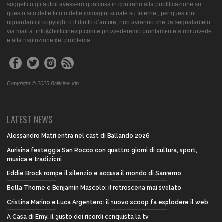
soggetti o gli autori avessero qualcosa in contrario alla pubblicazione su
questo sito delle foto o delle immagini situate su Internet, per questioni
riguardanti il copyright o il diritto d’autore, non avranno che da segnalarcelo
via mail a: info@bollicinevip.com e provvederemo prontamente a rimuoverle
e alla risoluzione del problema.
Copyright © 2025 Bollicine Vip
LATEST NEWS
Alessandro Matri entra nel cast di Ballando 2026
Aurisina festeggia San Rocco con quattro giorni di cultura, sport,
musica e tradizioni
Eddie Brock rompe il silenzio e accusa il mondo di Sanremo
Bella Thorne e Benjamin Mascolo: il retroscena mai svelato
Cristina Marino e Luca Argentero: il nuovo scoop fa esplodere il web
A Casa di Emy, il gusto dei ricordi conquista la tv