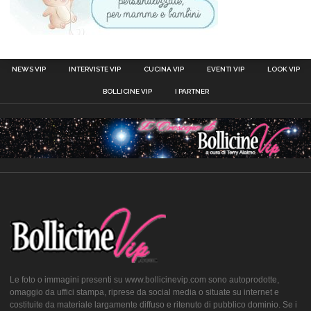
NEWS VIP
INTERVISTE VIP
CUCINA VIP
EVENTI VIP
LOOK VIP
BOLLICINE VIP
I PARTNER
Le foto o immagini presenti su www.bollicinevip.com sono autoprodotte,
omaggio da uffici stampa, riprese da social media o situate su internet e
costituite da materiale largamente diffuso e ritenuto di pubblico dominio. Se i