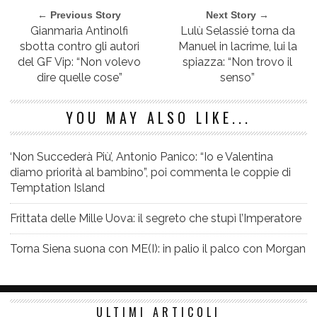
← Previous Story
Next Story →
Gianmaria Antinolfi
Lulù Selassié torna da
sbotta contro gli autori
Manuel in lacrime, lui la
del GF Vip: “Non volevo
spiazza: “Non trovo il
dire quelle cose”
senso”
YOU MAY ALSO LIKE...
‘Non Succederà Più’, Antonio Panico: “Io e Valentina
diamo priorità al bambino”, poi commenta le coppie di
Temptation Island
Frittata delle Mille Uova: il segreto che stupì l’Imperatore
Torna Siena suona con ME(I): in palio il palco con Morgan
ULTIMI ARTICOLI