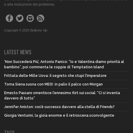
e alla risoluzione del problema.
Copyright © 2025 Bollicine Vip
LATEST NEWS
‘Non Succederà Più’, Antonio Panico: “Io e Valentina diamo priorità al
bambino”, poi commenta le coppie di Temptation Island
Frittata delle Mille Uova: il segreto che stupì l’Imperatore
Torna Siena suona con ME(I): in palio il palco con Morgan
Ernesto Passaro smentisce l’ennesimo flirt sui social: “Ci si inventa
davvero di tutto”
Jennifer Aniston: cos’è successo davvero alla stella di Friends?
Giorgia Venturini, la gioia enorme e il retroscena sconvolgente
TAGS