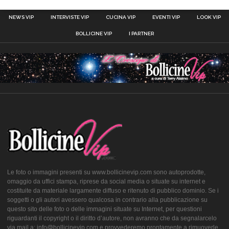
NEWS VIP
INTERVISTE VIP
CUCINA VIP
EVENTI VIP
LOOK VIP
BOLLICINE VIP
I PARTNER
Le foto o immagini presenti su www.bollicinevip.com sono autoprodotte,
omaggio da uffici stampa, riprese da social media o situate su internet e
costituite da materiale largamente diffuso e ritenuto di pubblico dominio. Se i
soggetti o gli autori avessero qualcosa in contrario alla pubblicazione su
questo sito delle foto o delle immagini situate su Internet, per questioni
riguardanti il copyright o il diritto d’autore, non avranno che da segnalarcelo
via mail a: info@bollicinevip.com e provvederemo prontamente a rimuoverle