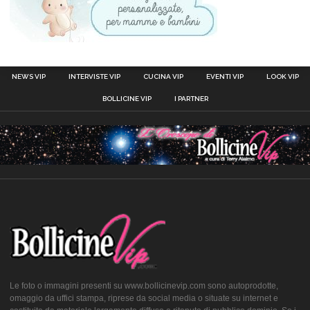
NEWS VIP
INTERVISTE VIP
CUCINA VIP
EVENTI VIP
LOOK VIP
BOLLICINE VIP
I PARTNER
Le foto o immagini presenti su www.bollicinevip.com sono autoprodotte,
omaggio da uffici stampa, riprese da social media o situate su internet e