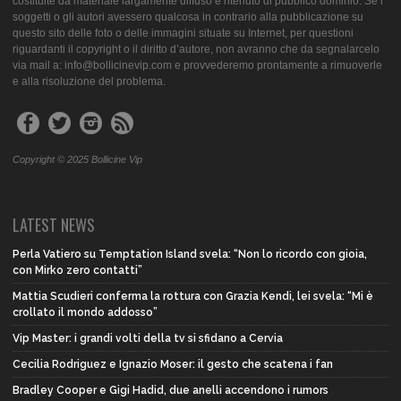
costituite da materiale largamente diffuso e ritenuto di pubblico dominio. Se i
soggetti o gli autori avessero qualcosa in contrario alla pubblicazione su
questo sito delle foto o delle immagini situate su Internet, per questioni
riguardanti il copyright o il diritto d’autore, non avranno che da segnalarcelo
via mail a: info@bollicinevip.com e provvederemo prontamente a rimuoverle
e alla risoluzione del problema.
Copyright © 2025 Bollicine Vip
LATEST NEWS
Perla Vatiero su Temptation Island svela: “Non lo ricordo con gioia,
con Mirko zero contatti”
Mattia Scudieri conferma la rottura con Grazia Kendi, lei svela: “Mi è
crollato il mondo addosso”
Vip Master: i grandi volti della tv si sfidano a Cervia
Cecilia Rodriguez e Ignazio Moser: il gesto che scatena i fan
Bradley Cooper e Gigi Hadid, due anelli accendono i rumors