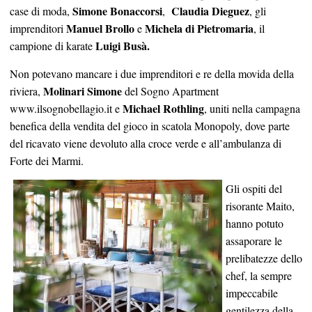
Simone Bonaccorsi
Claudia Dieguez
case di moda,
,
, gli
Manuel Brollo
Michela di Pietromaria
imprenditori
e
, il
Luigi Busà.
campione di karate
Non potevano mancare i due imprenditori e re della movida della
Molinari Simone
riviera,
del Sogno Apartment
Michael Rothling
www.ilsognobellagio.it
e
, uniti nella campagna
benefica della vendita del gioco in scatola Monopoly, dove parte
del ricavato viene devoluto alla croce verde e all’ambulanza di
Forte dei Marmi.
Gli ospiti del
risorante Maito,
hanno potuto
assaporare le
prelibatezze dello
chef, la sempre
impeccabile
gentilezza della