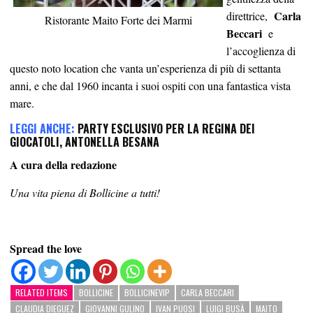
Carla
direttrice,
Ristorante Maito Forte dei Marmi
Beccari
e
l’accoglienza
di
questo noto location che vanta un’esperienza di più di settanta
anni, e che dal 1960 incanta i suoi ospiti con una fantastica vista
mare.
LEGGI ANCHE:
PARTY ESCLUSIVO PER LA REGINA DEI
GIOCATOLI, ANTONELLA BESANA
A cura della redazione
Una vita piena di Bollicine a tutti!
Spread the love
RELATED ITEMS
BOLLICINE
BOLLICINEVIP
CARLA BECCARI
CLAUDIA DIEGUEZ
GIOVANNI GULINO
IVAN PUOSI
LUIGI BUSÀ
MAITO