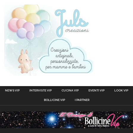
NEWS VIP
INTERVISTE VIP
CUCINA VIP
EVENTI VIP
LOOK VIP
BOLLICINE VIP
I PARTNER