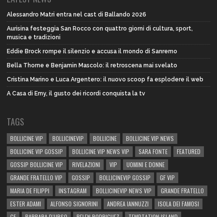
Alessandro Matri entra nel cast di Ballando 2026
Aurisina festeggia San Rocco con quattro giorni di cultura, sport,
musica e tradizioni
Eddie Brock rompe il silenzio e accusa il mondo di Sanremo
Bella Thorne e Benjamin Mascolo: il retroscena mai svelato
Cristina Marino e Luca Argentero: il nuovo scoop fa esplodere il web
A Casa di Emy, il gusto dei ricordi conquista la tv
TAGS
BOLLICINE VIP
BOLLICINEVIP
BOLLICINE
BOLLICINE VIP NEWS
BOLLICINE VIP GOSSIP
BOLLICINE VIP NEWS VIP
SARA FONTE
FEATURED
GOSSIP BOLLICINE VIP
RIVELAZIONI
VIP
UOMINI E DONNE
GRANDE FRATELLO VIP
GOSSIP
BOLLICINEVIP GOSSIP
GF VIP
MARIA DE FILIPPI
INSTAGRAM
BOLLICINEVIP NEWS VIP
GRANDE FRATELLO
ESTER ADAMI
ALFONSO SIGNORINI
ANDREA IANNUZZI
ISOLA DEI FAMOSI
GF
BARBARA D’URSO
BELEN RODRIGUEZ
TEMPTATION ISLAND