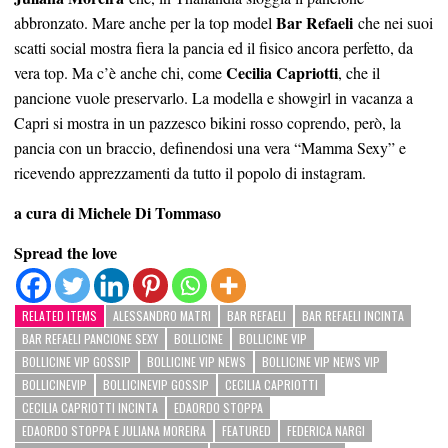
Bar Refaeli
abbronzato. Mare anche per la top model
che nei suoi
scatti social mostra fiera la pancia ed il fisico ancora perfetto, da
Cecilia Capriotti
vera top. Ma c’è anche chi, come
, che il
pancione vuole preservarlo. La modella e showgirl in vacanza a
Capri si mostra in un pazzesco bikini rosso coprendo, però, la
pancia con un braccio, definendosi una vera “Mamma Sexy” e
ricevendo apprezzamenti da tutto il popolo di instagram.
a cura di Michele Di Tommaso
Spread the love
RELATED ITEMS
ALESSANDRO MATRI
BAR REFAELI
BAR REFAELI INCINTA
BAR REFAELI PANCIONE SEXY
BOLLICINE
BOLLICINE VIP
BOLLICINE VIP GOSSIP
BOLLICINE VIP NEWS
BOLLICINE VIP NEWS VIP
BOLLICINEVIP
BOLLICINEVIP GOSSIP
CECILIA CAPRIOTTI
CECILIA CAPRIOTTI INCINTA
EDAORDO STOPPA
EDAORDO STOPPA E JULIANA MOREIRA
FEATURED
FEDERICA NARGI