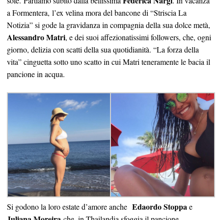
Federica Nargi
sole.
Partiamo subito dalla bellissima
.
In vacanza
a Formentera, l’ex velina mora del bancone di “Striscia La
Notizia” si gode la gravidanza in compagnia della sua dolce metà,
Alessandro Matri
, e dei suoi affezionatissimi followers, che, ogni
giorno, delizia con scatti della sua quotidianità. “La forza della
vita” cinguetta sotto uno scatto in cui Matri teneramente le bacia il
pancione in acqua.
Edaordo Stoppa
Si godono la loro estate d’amore anche
e
Juliana Moreira
che, in Thailandia sfoggia il pancione