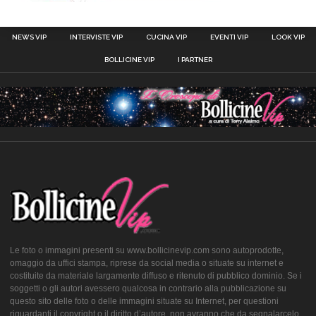
NEWS VIP
INTERVISTE VIP
CUCINA VIP
EVENTI VIP
LOOK VIP
BOLLICINE VIP
I PARTNER
Le foto o immagini presenti su www.bollicinevip.com sono autoprodotte,
omaggio da uffici stampa, riprese da social media o situate su internet e
costituite da materiale largamente diffuso e ritenuto di pubblico dominio. Se i
soggetti o gli autori avessero qualcosa in contrario alla pubblicazione su
questo sito delle foto o delle immagini situate su Internet, per questioni
riguardanti il copyright o il diritto d’autore, non avranno che da segnalarcelo