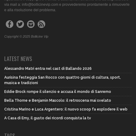
via mail a: info@bollicinevip.com e provvederemo prontamente a rimuoverle
e alla risoluzione del problema.
Copyright © 2025 Bollicine Vip
LATEST NEWS
Alessandro Matri entra nel cast di Ballando 2026
Aurisina festeggia San Rocco con quattro giorni di cultura, sport,
musica e tradizioni
Eddie Brock rompe il silenzio e accusa il mondo di Sanremo
Bella Thorne e Benjamin Mascolo: il retroscena mai svelato
Cristina Marino e Luca Argentero: il nuovo scoop fa esplodere il web
A Casa di Emy, il gusto dei ricordi conquista la tv
TAGS