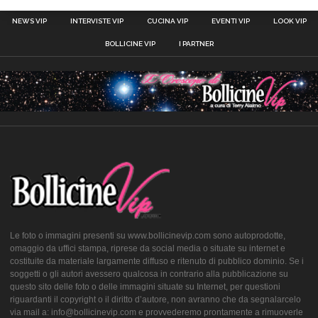
NEWS VIP
INTERVISTE VIP
CUCINA VIP
EVENTI VIP
LOOK VIP
BOLLICINE VIP
I PARTNER
Le foto o immagini presenti su www.bollicinevip.com sono autoprodotte,
omaggio da uffici stampa, riprese da social media o situate su internet e
costituite da materiale largamente diffuso e ritenuto di pubblico dominio. Se i
soggetti o gli autori avessero qualcosa in contrario alla pubblicazione su
questo sito delle foto o delle immagini situate su Internet, per questioni
riguardanti il copyright o il diritto d’autore, non avranno che da segnalarcelo
via mail a: info@bollicinevip.com e provvederemo prontamente a rimuoverle