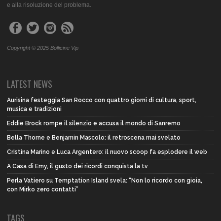
e alla risoluzione del problema.
Copyright © 2025 Bollicine Vip
LATEST NEWS
Aurisina festeggia San Rocco con quattro giorni di cultura, sport,
musica e tradizioni
Eddie Brock rompe il silenzio e accusa il mondo di Sanremo
Bella Thorne e Benjamin Mascolo: il retroscena mai svelato
Cristina Marino e Luca Argentero: il nuovo scoop fa esplodere il web
A Casa di Emy, il gusto dei ricordi conquista la tv
Perla Vatiero su Temptation Island svela: “Non lo ricordo con gioia,
con Mirko zero contatti”
TAGS