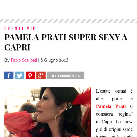
EVENTI VIP
PAMELA PRATI SUPER SEXY A
CAPRI
By
Fabio Scarpati
|
6 Giugno 2016
0 COMMENTS
SHARE
TWEET
SHARE
SHARE
L’estate ormai è
alle porte e
Pamela Prati
si
consacra “regina”
di Capri. La show
girl di origini sarde
è stata tra le ospiti