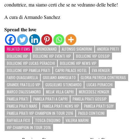
conduttrice, ma siamo certi che se ne vedranno delle belle!
A cura di Armando Sanchez
Spread the love
RELATED ITEMS
361ONDEMAND
ALFONSO SIGNORINI
ANDREA PRETI
BOLLICINE VIP
BOLLICINE VIP EVENTI VIP
BOLLICINE VIP GOSSIP
BOLLICINE VIP LUCAS PERACCHI
BOLLICINE VIP NEWS VIP
BOLLICINE VIP PAMELA PRATI
CAPRI PALACE HOTEL
EVA HENGER
FABIO QUAGLIARELLA
GIULIANO ANNIGLIATO
GLORIA PATRICIA CONTRERAS
GRANDE FRATELLO VIP
GUGLIELMO STENDARDO
LUCAS PERACCHI
MARCO D'ALESSANDRO
MELIA’ VILLA CAPRI
MERCEDESZ HENGER
PAMELA PRATI
PAMELA PRATI A CAPRI
PAMELA PRATI GOSSIP
PAMELA PRATI MARE
PAMELA PRATI NEWS VIP
PAMELA PRATI SEXY
PAMELA PRATI VIP CHAMPION IN TOUR 2016
PAOLO CONTICINI
RAFFAELLA FICO
TOSCA D'AQUINO
VALERIA MARINI
VIP CHAMPION IN TOUR 2016