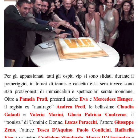
Per gli appassionati, tutti gli ospiti vip si sono sfidati, durante il
pomeriggio, in tornei di tennis e calcetto e la sera invece sono
stati protagonisti di immancabili e spettacolari serate mondane.
Pamela Prati
Eva
Mercedesz Henger
Oltre a
, presenti anche
e
,
Andrea Preti
Claudia
il regista ex “naufrago”
, le bellissime
Galanti
Valeria Marini
Gloria Patricia Contreras
e
,
, il
Lucas Peracchi
Giuseppe
“tronista” di Uomini e Donne,
, l’attore
Zeno
Tosca D’Aquino
Paolo Conticini
Raffaella
, l’attrice
,
,
Fico
Guglielmo Stendardo
Marco D’Alessandro
, i calciatori
,
e