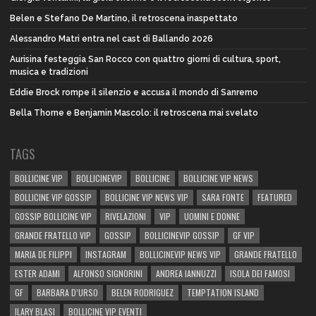
Belen e Stefano De Martino, il retroscena inaspettato
Alessandro Matri entra nel cast di Ballando 2026
Aurisina festeggia San Rocco con quattro giorni di cultura, sport,
musica e tradizioni
Eddie Brock rompe il silenzio e accusa il mondo di Sanremo
Bella Thorne e Benjamin Mascolo: il retroscena mai svelato
TAGS
BOLLICINE VIP
BOLLICINEVIP
BOLLICINE
BOLLICINE VIP NEWS
BOLLICINE VIP GOSSIP
BOLLICINE VIP NEWS VIP
SARA FONTE
FEATURED
GOSSIP BOLLICINE VIP
RIVELAZIONI
VIP
UOMINI E DONNE
GRANDE FRATELLO VIP
GOSSIP
BOLLICINEVIP GOSSIP
GF VIP
MARIA DE FILIPPI
INSTAGRAM
BOLLICINEVIP NEWS VIP
GRANDE FRATELLO
ESTER ADAMI
ALFONSO SIGNORINI
ANDREA IANNUZZI
ISOLA DEI FAMOSI
GF
BARBARA D’URSO
BELEN RODRIGUEZ
TEMPTATION ISLAND
ILARY BLASI
BOLLICINE VIP EVENTI