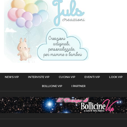
NEWS VIP
INTERVISTE VIP
CUCINA VIP
EVENTI VIP
LOOK VIP
BOLLICINE VIP
I PARTNER