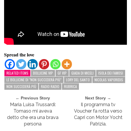
Spread the love
RELATED ITEMS
BOLLICINE VIP
GF VIP
GIADA DI MICELI
ISOLA DEI FAMOSI
LE BOLLICINE DI "NON SUCCEDERÀ PIÙ"
LORY DEL SANTO
NICOLAS VAPORIDIS
NON SUCCEDERÀ PIÙ
RADIO RADIO
RUBRICA
← Previous Story
Next Story →
Maria Luisa Trussardi:
Il programma tv
Tomaso mi aveva
Voucher fa rotta verso
detto che era una brava
Capri con Motor Yocht
persona
Patrizia.