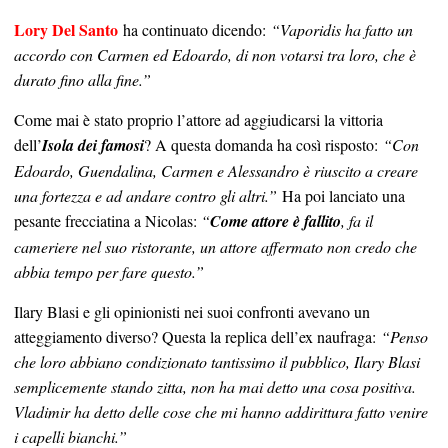
Lory Del Santo
ha continuato dicendo:
“Vaporidis ha fatto un
accordo con Carmen ed Edoardo, di non votarsi tra loro, che è
durato fino alla fine.”
Come mai è stato proprio l’attore ad aggiudicarsi la vittoria
dell’
Isola dei famosi
? A questa domanda ha così risposto:
“Con
Edoardo, Guendalina, Carmen e Alessandro è riuscito a creare
una fortezza e ad andare contro gli altri.”
Ha poi lanciato una
pesante frecciatina a Nicolas:
“
Come attore è fallito
, fa il
cameriere nel suo ristorante, un attore affermato non credo che
abbia tempo per fare questo.”
Ilary Blasi e gli opinionisti nei suoi confronti avevano un
atteggiamento diverso? Questa la replica dell’ex naufraga:
“Penso
che loro abbiano condizionato tantissimo il pubblico, Ilary Blasi
semplicemente stando zitta, non ha mai detto una cosa positiva.
Vladimir ha detto delle cose che mi hanno addirittura fatto venire
i capelli bianchi.”