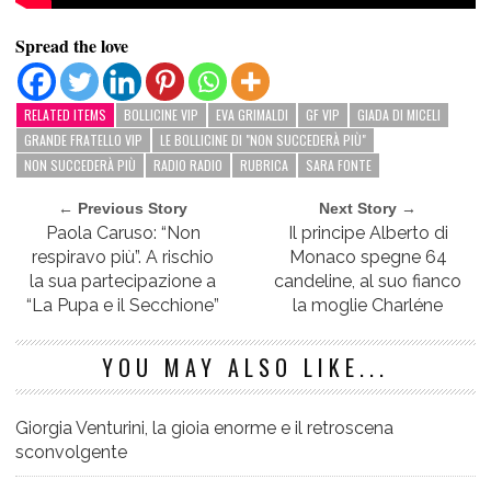
Spread the love
RELATED ITEMS
BOLLICINE VIP
EVA GRIMALDI
GF VIP
GIADA DI MICELI
GRANDE FRATELLO VIP
LE BOLLICINE DI "NON SUCCEDERÀ PIÙ"
NON SUCCEDERÀ PIÙ
RADIO RADIO
RUBRICA
SARA FONTE
← Previous Story
Next Story →
Paola Caruso: “Non
Il principe Alberto di
respiravo più”. A rischio
Monaco spegne 64
la sua partecipazione a
candeline, al suo fianco
“La Pupa e il Secchione”
la moglie Charléne
YOU MAY ALSO LIKE...
Giorgia Venturini, la gioia enorme e il retroscena
sconvolgente