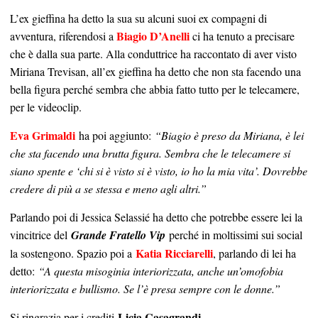
L’ex gieffina ha detto la sua su alcuni suoi ex compagni di
Biagio D’Anelli
avventura, riferendosi a
ci ha tenuto a precisare
che è dalla sua parte. Alla conduttrice ha raccontato di aver visto
Miriana Trevisan, all’ex gieffina ha detto che non sta facendo una
bella figura perché sembra che abbia fatto tutto per le telecamere,
per le videoclip.
Eva Grimaldi
ha poi aggiunto:
“Biagio è preso da Miriana, è lei
che sta facendo una brutta figura. Sembra che le telecamere si
siano spente e ‘chi si è visto si è visto, io ho la mia vita’. Dovrebbe
credere di più a se stessa e meno agli altri.”
Parlando poi di Jessica Selassié ha detto che potrebbe essere lei la
vincitrice del
Grande Fratello Vip
perché in moltissimi sui social
Katia Ricciarelli
la sostengono. Spazio poi a
, parlando di lei ha
detto:
“A questa misoginia interiorizzata, anche un’omofobia
interiorizzata e bullismo. Se l’è presa sempre con le donne.”
Licia Casagrandi
Si ringrazia per i crediti