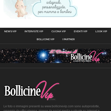
NEWS VIP
INTERVISTE VIP
CUCINA VIP
EVENTI VIP
LOOK VIP
BOLLICINE VIP
I PARTNER
Le foto o immagini presenti su www.bollicinevip.com sono autoprodotte,
omaggio da uffici stampa, riprese da social media o situate su internet e