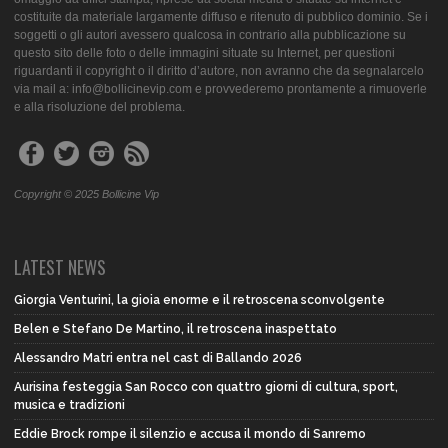
costituite da materiale largamente diffuso e ritenuto di pubblico dominio. Se i
soggetti o gli autori avessero qualcosa in contrario alla pubblicazione su
questo sito delle foto o delle immagini situate su Internet, per questioni
riguardanti il copyright o il diritto d’autore, non avranno che da segnalarcelo
via mail a: info@bollicinevip.com e provvederemo prontamente a rimuoverle
e alla risoluzione del problema.
Copyright © 2025 Bollicine Vip
LATEST NEWS
Giorgia Venturini, la gioia enorme e il retroscena sconvolgente
Belen e Stefano De Martino, il retroscena inaspettato
Alessandro Matri entra nel cast di Ballando 2026
Aurisina festeggia San Rocco con quattro giorni di cultura, sport,
musica e tradizioni
Eddie Brock rompe il silenzio e accusa il mondo di Sanremo