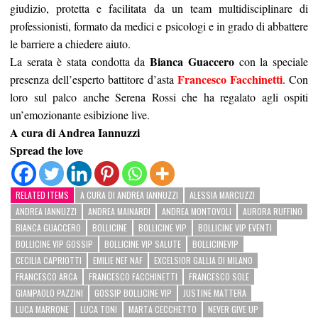
giudizio, protetta e facilitata da un team multidisciplinare di
professionisti, formato da medici e psicologi e in grado di abbattere
le barriere a chiedere aiuto.
Bianca Guaccero
La serata è stata condotta da
con la speciale
Francesco Facchinetti
presenza dell’esperto battitore d’asta
. Con
loro sul palco anche Serena Rossi che ha regalato agli ospiti
un’emozionante esibizione live.
A cura di Andrea Iannuzzi
Spread the love
RELATED ITEMS
A CURA DI ANDREA IANNUZZI
ALESSIA MARCUZZI
ANDREA IANNUZZI
ANDREA MAINARDI
ANDREA MONTOVOLI
AURORA RUFFINO
BIANCA GUACCERO
BOLLICINE
BOLLICINE VIP
BOLLICINE VIP EVENTI
BOLLICINE VIP GOSSIP
BOLLICINE VIP SALUTE
BOLLICINEVIP
CECILIA CAPRIOTTI
EMILIE NEF NAF
EXCELSIOR GALLIA DI MILANO
FRANCESCO ARCA
FRANCESCO FACCHINETTI
FRANCESCO SOLE
GIAMPAOLO PAZZINI
GOSSIP BOLLICINE VIP
JUSTINE MATTERA
LUCA MARRONE
LUCA TONI
MARTA CECCHETTO
NEVER GIVE UP