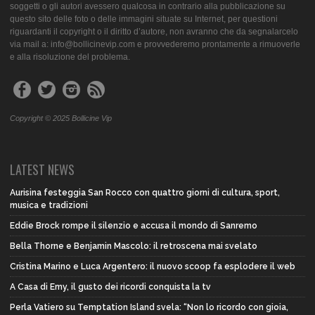
soggetti o gli autori avessero qualcosa in contrario alla pubblicazione su
questo sito delle foto o delle immagini situate su Internet, per questioni
riguardanti il copyright o il diritto d’autore, non avranno che da segnalarcelo
via mail a: info@bollicinevip.com e provvederemo prontamente a rimuoverle
e alla risoluzione del problema.
Copyright © 2025 Bollicine Vip
LATEST NEWS
Aurisina festeggia San Rocco con quattro giorni di cultura, sport,
musica e tradizioni
Eddie Brock rompe il silenzio e accusa il mondo di Sanremo
Bella Thorne e Benjamin Mascolo: il retroscena mai svelato
Cristina Marino e Luca Argentero: il nuovo scoop fa esplodere il web
A Casa di Emy, il gusto dei ricordi conquista la tv
Perla Vatiero su Temptation Island svela: “Non lo ricordo con gioia,