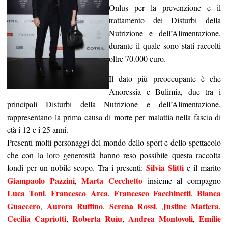
Onlus per la prevenzione e il
trattamento dei Disturbi della
Nutrizione e dell’Alimentazione,
durante il quale sono stati raccolti
oltre 70.000 euro.
Il dato più preoccupante è che
Anoressia e Bulimia, due tra i
principali Disturbi della Nutrizione e dell’Alimentazione,
rappresentano la prima causa di morte per malattia nella fascia di
età i 12 e i 25 anni.
Presenti molti personaggi del mondo dello sport e dello spettacolo
che con la loro generosità hanno reso possibile questa raccolta
Silvia Slitti
fondi per un nobile scopo. Tra i presenti:
e il marito
Giampaolo Pazzini
Marta Cecchetto
,
insieme al compagno
Luca Toni
Francesco Arca
Francesco Facchinetti
Bianca
,
,
,
Guaccero
Aurora Ruffino
Serena Rossi
Justine Mattera
,
,
,
,
Cecilia Capriotti
Roberta Ruiu
Andrea Montovoli
Emilie
,
,
,