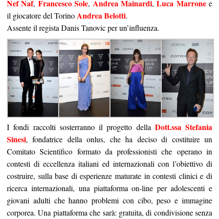
Nef Naf
Francesco Sole
Andrea Mainardi
Luca Marrone
,
,
,
e
Andrea Belotti
il giocatore del Torino
.
Assente il regista Danis Tanovic per un’influenza.
Dott.ssa Stefania
I fondi raccolti sosterranno il progetto della
Sinesi
, fondatrice della onlus, che ha deciso di costituire un
Comitato Scientifico formato da professionisti che operano in
contesti di eccellenza italiani ed internazionali con l’obiettivo di
costruire, sulla base di esperienze maturate in contesti clinici e di
ricerca internazionali, una piattaforma on-line per adolescenti e
giovani adulti che hanno problemi con cibo, peso e immagine
corporea. Una piattaforma che sarà: gratuita, di condivisione senza