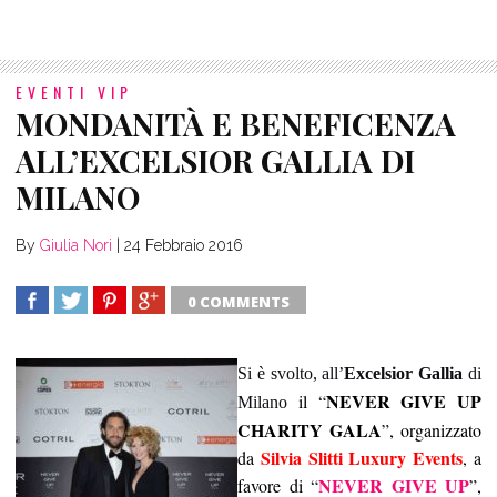
EVENTI VIP
MONDANITÀ E BENEFICENZA
ALL’EXCELSIOR GALLIA DI
MILANO
By
Giulia Nori
|
24 Febbraio 2016
0 COMMENTS
SHARE
TWEET
SHARE
SHARE
Si è svolto, all’
Excelsior Gallia
di
NEVER GIVE UP
il “
Milano
CHARITY GALA
”, organizzato
Silvia Slitti Luxury Events
da
, a
NEVER GIVE UP
favore di “
”,