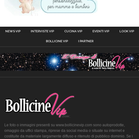
NEWS VIP
INTERVISTE VIP
CUCINA VIP
EVENTI VIP
LOOK VIP
BOLLICINE VIP
I PARTNER
Le foto o immagini presenti su www.bollicinevip.com sono autoprodotte,
omaggio da uffici stampa, riprese da social media o situate su internet e
costituite da materiale largamente diffuso e ritenuto di pubblico dominio. Se i