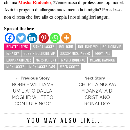
Masha Rudenko
chiama
, 27enne russa di professione top model.
Avrà in progetto di allargare nuovamente la famiglia? Per adesso
non ci resta che fare alla ex coppia i nostri migliori auguri.
Spread the love
RELATED ITEMS
BIANCA JAGGER
BOLLICINE
BOLLICINE VIP
BOLLICINEVIP
EZRA KEY
GOSSIP BOLLICINE VIP
GOSSIP MICK JAGGER
JERRY HALL
LUCIANA GIMENEZ
MARSHA HUNT
MASHA RUDENKO
MELANIE HAMRICK
MICK JAGGER
MICK JAGGER PAPÀ
WREN SCOTT
← Previous Story
Next Story →
ROBBIE WILLIAMS
CHI E’ LA NUOVA
UMILIATO DALLA
FIDANZATA DI
MOGLIE: “A LETTO
CRISTIANO
CON LUI FINGO”
RONALDO?
YOU MAY ALSO LIKE...