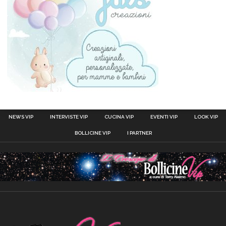
NEWS VIP
INTERVISTE VIP
CUCINA VIP
EVENTI VIP
LOOK VIP
BOLLICINE VIP
I PARTNER