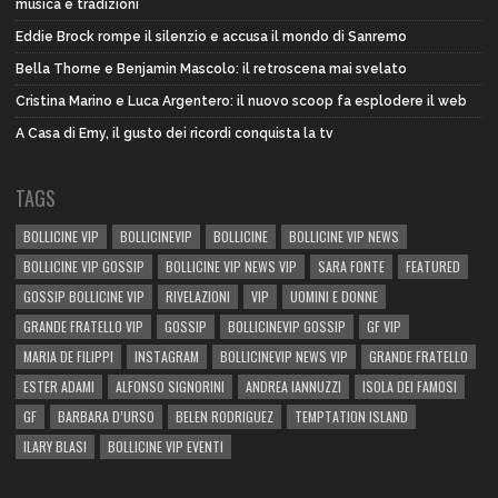
musica e tradizioni
Eddie Brock rompe il silenzio e accusa il mondo di Sanremo
Bella Thorne e Benjamin Mascolo: il retroscena mai svelato
Cristina Marino e Luca Argentero: il nuovo scoop fa esplodere il web
A Casa di Emy, il gusto dei ricordi conquista la tv
TAGS
BOLLICINE VIP
BOLLICINEVIP
BOLLICINE
BOLLICINE VIP NEWS
BOLLICINE VIP GOSSIP
BOLLICINE VIP NEWS VIP
SARA FONTE
FEATURED
GOSSIP BOLLICINE VIP
RIVELAZIONI
VIP
UOMINI E DONNE
GRANDE FRATELLO VIP
GOSSIP
BOLLICINEVIP GOSSIP
GF VIP
MARIA DE FILIPPI
INSTAGRAM
BOLLICINEVIP NEWS VIP
GRANDE FRATELLO
ESTER ADAMI
ALFONSO SIGNORINI
ANDREA IANNUZZI
ISOLA DEI FAMOSI
GF
BARBARA D’URSO
BELEN RODRIGUEZ
TEMPTATION ISLAND
ILARY BLASI
BOLLICINE VIP EVENTI