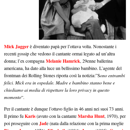
Mick Jagger
è diventato papà per l’ottava volta. Nonostante i
recenti gossip che vedono il cantante ormai legato ad un’altra
Melanie Hamrick
donna; l’ex compagna
, 29enne ballerina
americana, ha dato alla luce un bellissimo bambino. L’agente del
frontman dei Rolling Stones riporta così la notizia:”S
ono entrambi
felici. Mick era in ospedale. Madre e bambino stanno bene e
chiediamo ai media di rispettare la loro privacy in questo
momento
“.
Per il cantante è dunque l’ottavo figlio in 46 anni nei suoi 73 anni.
Karis
Marsha Hunt
Il primo fu
(avuto con la cantante
, 1970), per
Jad
poi proseguire con
e (nata dalla relazione con la prima moglie