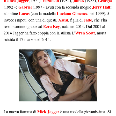
Bianca Jagger
Elizabeth
James
Georgia
, 1971);
(1984),
(1985),
Gabriel
Jerry Hall
(1992) e
(1997) (avuti con la seconda moglie
);
Lucas
Luciana Gimenez
ed infine
(con la modella
, nel 1999). 5
Assisi
Jade
invece i nipoti, con una di questi,
, figlia di
, che l’ha
Ezra Key
reso bisnonno grazie ad
, nata nel 2014. Dal 2001 al
Wren Scott
2014 Jagger ha fatto coppia con la stilista L’
, morta
suicida il 17 marzo del 2014.
Mick Jagger
La nuova fiamma di
è una modella giovanissima. Si